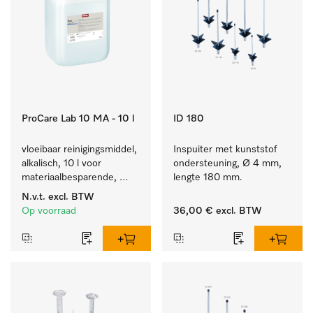
ProCare Lab 10 MA - 10 l
ID 180
vloeibaar reinigingsmiddel, 
Inspuiter met kunststof 
alkalisch, 10 l voor 
ondersteuning, Ø 4 mm, 
materiaalbesparende, 
lengte 180 mm.
machinale reiniging van 
N.v.t.
excl. BTW
laboratoriumglasw. en -
Op voorraad
36,00 €
excl. BTW
gerei.