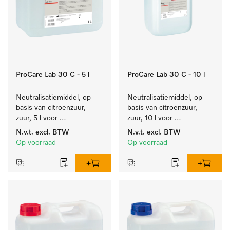
ProCare Lab 30 C - 5 l
ProCare Lab 30 C - 10 l
Neutralisatiemiddel, op 
Neutralisatiemiddel, op 
basis van citroenzuur, 
basis van citroenzuur, 
zuur, 5 l voor 
zuur, 10 l voor 
materiaalbesparende, 
materiaalbesparende, 
N.v.t.
excl. BTW
N.v.t.
excl. BTW
machinale reiniging van 
machinale reiniging van 
Op voorraad
Op voorraad
laboratoriumglasw. en -
laboratoriumglasw. en -
gerei.
gerei.