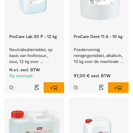
ProCare Lab 30 P - 12 kg
ProCare Dent 11 A - 10 kg
Neutralisatiemiddel, op 
Poedervormig 
basis van fosforzuur., 
reinigingsmiddel, alkalisch, 
zuur, 12 kg voor 
10 kg voor de machinale 
machinale reiniging van 
behandeling van 
N.v.t.
excl. BTW
laboratoriumglaswerk en -
tandheelkundige 
Op voorraad
97,00 €
excl. BTW
gerei.
instrumenten.