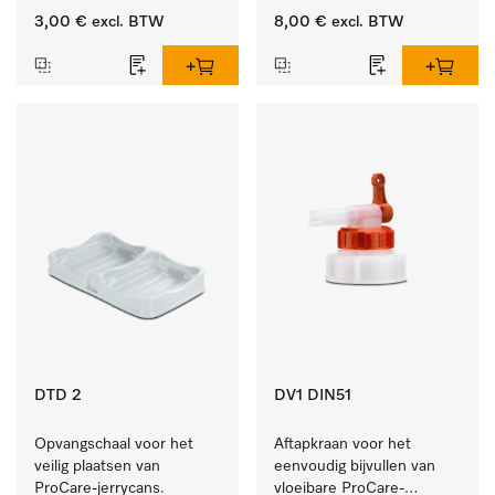
10 en 20 l.
3,00 €
excl. BTW
8,00 €
excl. BTW
DTD 2
DV1 DIN51
Opvangschaal voor het 
Aftapkraan voor het 
veilig plaatsen van 
eenvoudig bijvullen van 
ProCare-jerrycans. 
vloeibare ProCare-