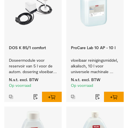
DOS K 85/1 comfort
ProCare Lab 10 AP - 10 l
Doseermodule voor 
vloeibaar reinigingsmiddel, 
reservoir van 5 l voor de 
alkalisch, 10 l voor 
autom. dosering vloeibare 
universele machinale 
reinigingsmiddelen, met 
reiniging van 
N.v.t.
excl. BTW
N.v.t.
excl. BTW
niveaudetectie.
laboratoriumglaswerk en -
Op voorraad
Op voorraad
gerei.