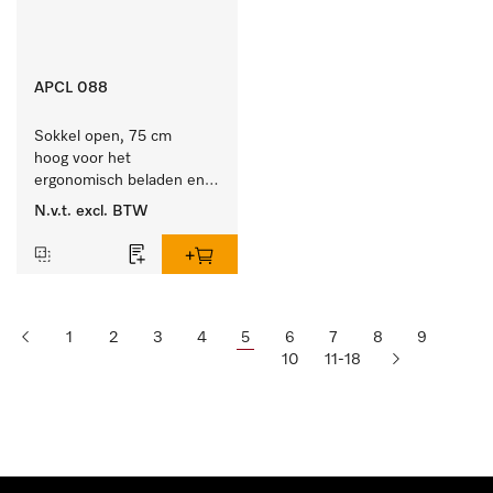
APCL 088
Sokkel open, 75 cm 
hoog voor het 
ergonomisch beladen en 
ontladen van de 
N.v.t.
excl. BTW
wasmachine en droger. 
1
2
3
4
5
6
7
8
9
10
11-18