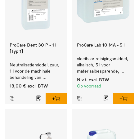
ProCare Dent 30 P - 1 l
ProCare Lab 10 MA - 5 l
[Typ 1]
vloeibaar reinigingsmiddel, 
Neutralisatiemiddel, zuur, 
alkalisch, 5 l voor 
1 l voor de machinale 
materiaalbesparende, 
behandeling van 
machinale reiniging van 
N.v.t.
excl. BTW
tandheelkundige 
laboratoriumglasw. en -
13,00 €
excl. BTW
Op voorraad
instrumenten.
gerei.