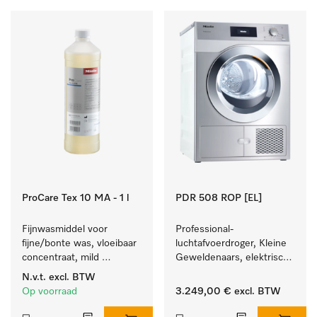
ProCare Tex 10 MA - 1 l
PDR 508 ROP [EL]
Fijnwasmiddel voor 
Professional-
fijne/bonte was, vloeibaar 
luchtafvoerdroger, Kleine 
concentraat, mild 
Geweldenaars, elektrisch 
alkalisch, 1 l voor het 
verwarmd  met zeer korte 
N.v.t.
excl. BTW
reinigen van bonte was 
programma's. Prestatie 
Op voorraad
3.249,00 €
excl. BTW
en gevoelig textiel.
8 kg in 42 min.