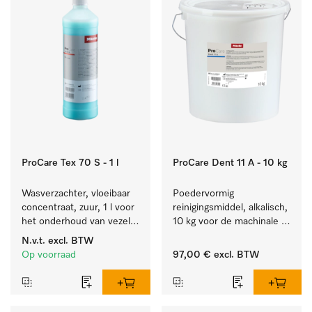
ProCare Tex 70 S - 1 l
ProCare Dent 11 A - 10 kg
Wasverzachter, vloeibaar 
Poedervormig 
concentraat, zuur, 1 l voor 
reinigingsmiddel, alkalisch, 
het onderhoud van vezels 
10 kg voor de machinale 
zodat het textiel lang 
behandeling van 
N.v.t.
excl. BTW
zacht blijft.
tandheelkundige 
Op voorraad
97,00 €
excl. BTW
instrumenten.