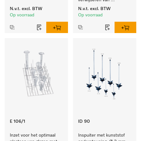
machinale reiniging van 
verwijderen van 
laboratoriumglaswerk en -
hardnekkige 
N.v.t.
excl. BTW
N.v.t.
excl. BTW
gerei.
zetmeelaanslag.
Op voorraad
Op voorraad
E 106/1
ID 90
Inzet voor het optimaal 
Inspuiter met kunststof 