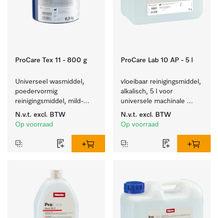
ProCare Tex 11 - 800 g
ProCare Lab 10 AP - 5 l
Universeel wasmiddel, 
vloeibaar reinigingsmiddel, 
poedervormig 
alkalisch, 5 l voor 
reinigingsmiddel, mild-
universele machinale 
alkalisch, 800 kg voor het 
reiniging van 
N.v.t.
excl. BTW
N.v.t.
excl. BTW
reinigen van wit wasgoed 
laboratoriumglaswerk en -
Op voorraad
Op voorraad
en kleurechte bonte was.
gerei.