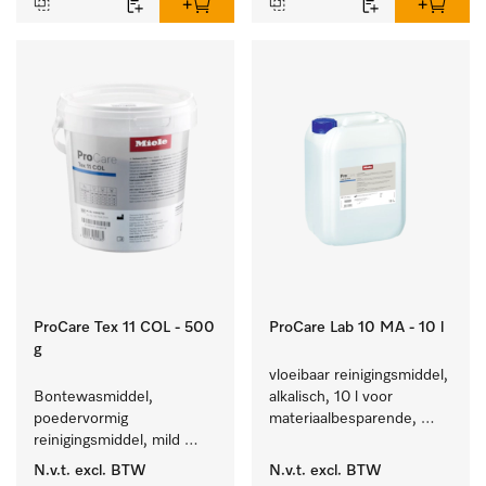
ProCare Tex 11 COL - 500
ProCare Lab 10 MA - 10 l
g
vloeibaar reinigingsmiddel, 
Bontewasmiddel, 
alkalisch, 10 l voor 
poedervormig 
materiaalbesparende, 
reinigingsmiddel, mild 
machinale reiniging van 
alkalisch, 500 kg voor 
laboratoriumglasw. en -
N.v.t.
excl. BTW
N.v.t.
excl. BTW
behoud van kleur en 
gerei.