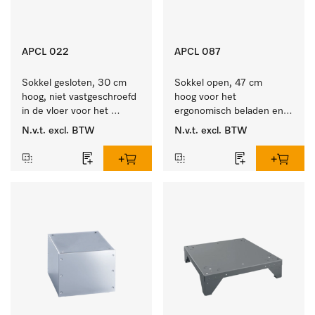
APCL 022
APCL 087
Sokkel gesloten, 30 cm 
Sokkel open, 47 cm 
hoog, niet vastgeschroefd 
hoog voor het 
in de vloer voor het 
ergonomisch beladen en 
ergonomisch beladen en 
ontladen van de 
N.v.t.
excl. BTW
N.v.t.
excl. BTW
legen van de wasmachine 
wasmachine en droger. 
en droger. 