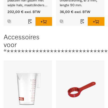
plaatsen van glazen met 
ondersteuning, Ø 3 mm, 
wijde hals, maatcilinders 
lengte 90 mm.
enz.
202,00 €
excl. BTW
36,00 €
excl. BTW
Accessoires
voor
“***************************