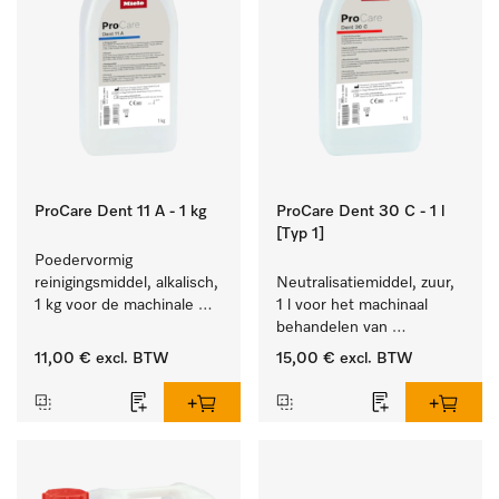
ProCare Dent 11 A - 1 kg
ProCare Dent 30 C - 1 l
[Typ 1]
Poedervormig 
reinigingsmiddel, alkalisch, 
Neutralisatiemiddel, zuur, 
1 kg voor de machinale 
1 l voor het machinaal 
behandeling van 
behandelen van 
tandheelkundige 
tandheelkundige- en 
11,00 €
excl. BTW
15,00 €
excl. BTW
instrumenten.
transmissie-instrumenten.