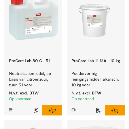
ProCare Lab 30 C - 5 l
ProCare Lab 11 MA - 10 kg
Neutralisatiemiddel, op 
Poedervormig 
basis van citroenzuur, 
reinigingsmiddel, alkalisch, 
zuur, 5 l voor 
10 kg voor 
materiaalbesparende, 
materiaalbesparende, 
N.v.t.
excl. BTW
N.v.t.
excl. BTW
machinale reiniging van 
machinale reiniging van 
Op voorraad
Op voorraad
laboratoriumglasw. en -
laboratoriumglasw. en -
gerei.
gerei.