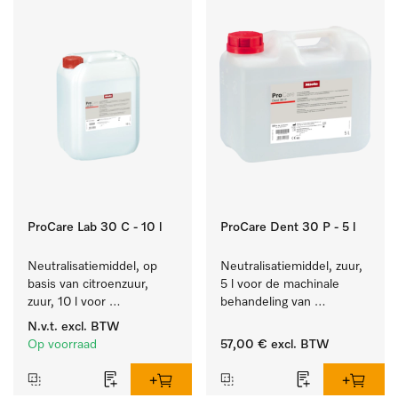
ProCare Lab 30 C - 10 l
ProCare Dent 30 P - 5 l
Neutralisatiemiddel, op 
Neutralisatiemiddel, zuur, 
basis van citroenzuur, 
5 l voor de machinale 
zuur, 10 l voor 
behandeling van 
materiaalbesparende, 
tandheelkundige 
N.v.t.
excl. BTW
machinale reiniging van 
instrumenten.
Op voorraad
57,00 €
excl. BTW
laboratoriumglasw. en -
gerei.