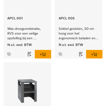
APCL 001
APCL 005
Was-droogcombinatie, 
Sokkel gesloten, 30 cm 
RVS voor een veilige 
hoog voor het 
opstelling bij een 
ergonomisch beladen en 
was/droogzuil.
legen van de wasmachine 
N.v.t.
excl. BTW
N.v.t.
excl. BTW
en droger.