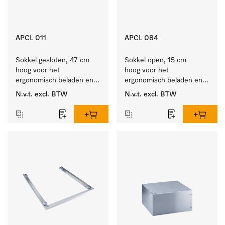
APCL 011
APCL 084
Sokkel gesloten, 47 cm 
Sokkel open, 15 cm 
hoog voor het 
hoog voor het 
ergonomisch beladen en 
ergonomisch beladen en 
legen van de wasmachine 
ontladen van de 
N.v.t.
excl. BTW
N.v.t.
excl. BTW
en droger.
wasmachine en droger. 