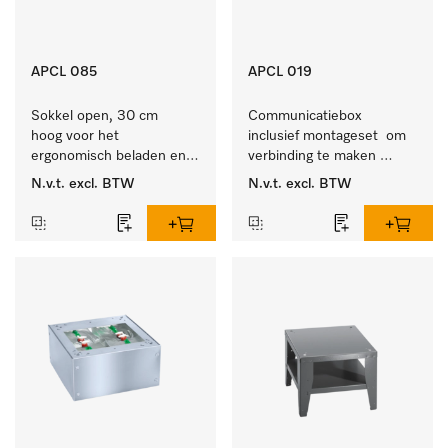
APCL 085
APCL 019
Sokkel open, 30 cm 
Communicatiebox 
hoog voor het 
inclusief montageset  om 
ergonomisch beladen en 
verbinding te maken 
ontladen van de 
tussen 
N.v.t.
excl. BTW
N.v.t.
excl. BTW
wasmachine en droger. 
wasmachine/luchtafvoerdroger 
en externe systemen.