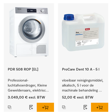
PDR 508 ROP [EL]
ProCare Dent 10 A - 5 l
Professional-
vloeibaar reinigingsmiddel, 
luchtafvoerdroger, Kleine 
alkalisch, 5 l voor de 
Geweldenaars, elektrisch 
machinale behandeling 
verwarmd  met zeer korte 
van tandheelkundige 
3.049,00 €
excl. BTW
52,00 €
excl. BTW
programma's. Prestatie 
instrumenten.
8 kg in 42 min.