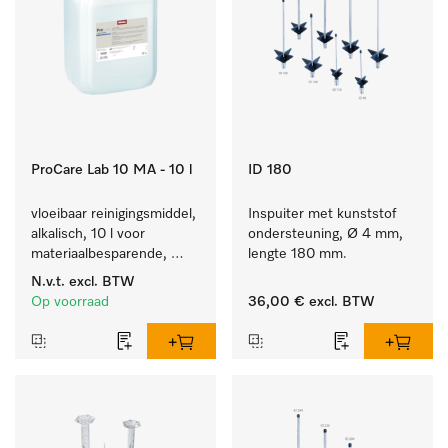
ProCare Lab 10 MA - 10 l
ID 180
vloeibaar reinigingsmiddel, 
Inspuiter met kunststof 
alkalisch, 10 l voor 
ondersteuning, Ø 4 mm, 
materiaalbesparende, 
lengte 180 mm.
machinale reiniging van 
N.v.t.
excl. BTW
laboratoriumglasw. en -
Op voorraad
36,00 €
excl. BTW
gerei.