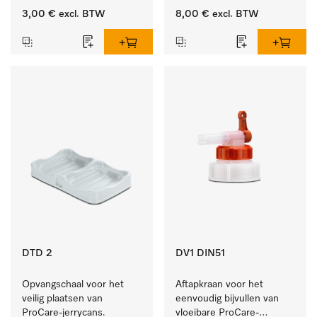
10 en 20 l.
3,00 €
excl. BTW
8,00 €
excl. BTW
DTD 2
DV1 DIN51
Opvangschaal voor het 
Aftapkraan voor het 
veilig plaatsen van 
eenvoudig bijvullen van 
ProCare-jerrycans. 
vloeibare ProCare-