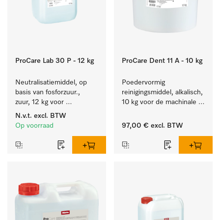
ProCare Lab 30 P - 12 kg
ProCare Dent 11 A - 10 kg
Neutralisatiemiddel, op 
Poedervormig 
basis van fosforzuur., 
reinigingsmiddel, alkalisch, 
zuur, 12 kg voor 
10 kg voor de machinale 
machinale reiniging van 
behandeling van 
N.v.t.
excl. BTW
laboratoriumglaswerk en -
tandheelkundige 
Op voorraad
97,00 €
excl. BTW
gerei.
instrumenten.