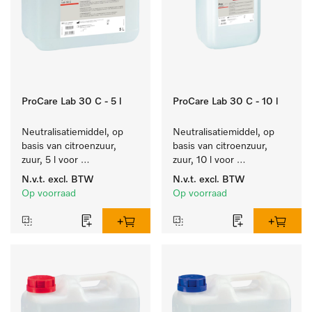
ProCare Lab 30 C - 5 l
ProCare Lab 30 C - 10 l
Neutralisatiemiddel, op 
Neutralisatiemiddel, op 
basis van citroenzuur, 
basis van citroenzuur, 
zuur, 5 l voor 
zuur, 10 l voor 
materiaalbesparende, 
materiaalbesparende, 
N.v.t.
excl. BTW
N.v.t.
excl. BTW
machinale reiniging van 
machinale reiniging van 
Op voorraad
Op voorraad
laboratoriumglasw. en -
laboratoriumglasw. en -
gerei.
gerei.