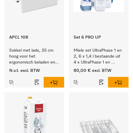
APCL 108
Set 6 PRO UP
Sokkel met lade, 35 cm 
Miele set UltraPhase 1 en 
hoog voor het 
2, 6 x 1,4 l bestaande uit 
ergonomisch beladen en 
4 x UltraPhase 1 en 
legen van de wasmachine 
2 x UltraPhase 2.
N.v.t.
excl. BTW
80,00 €
excl. BTW
en droger. 