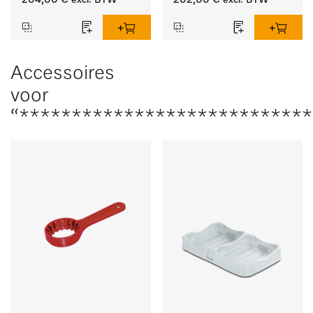
204,00 €
excl. BTW
202,00 €
excl. BTW
Accessoires
voor
“****************************