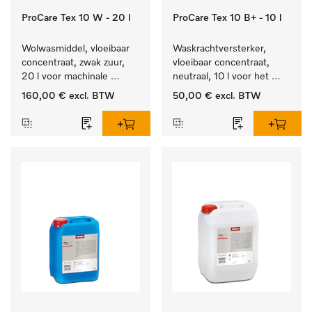
ProCare Tex 10 W - 20 l
ProCare Tex 10 B+ - 10 l
Wolwasmiddel, vloeibaar 
Waskrachtversterker, 
concentraat, zwak zuur, 
vloeibaar concentraat, 
20 l voor machinale 
neutraal, 10 l voor het 
reiniging van wol.
effectief verwijderen van 
160,00 €
excl. BTW
50,00 €
excl. BTW
vetvlekken.