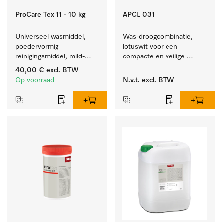
ProCare Tex 11 - 10 kg
APCL 031
Universeel wasmiddel, 
Was-droogcombinatie, 
poedervormig 
lotuswit voor een 
reinigingsmiddel, mild-
compacte en veilige 
alkalisch, 10 kg voor het 
opstelling bij een was-
40,00 €
excl. BTW
reinigen van wit wasgoed 
droogzuil. 
Op voorraad
N.v.t.
excl. BTW
en kleurechte bonte was.