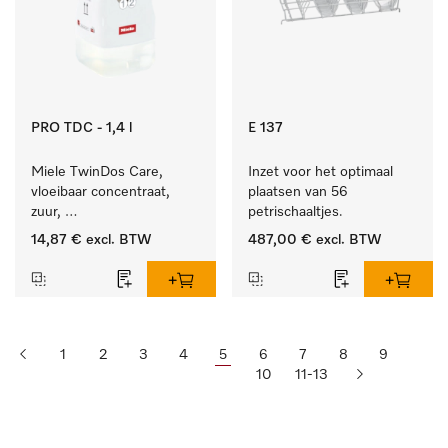
PRO TDC - 1,4 l
E 137
Miele TwinDos Care, 
Inzet voor het optimaal 
vloeibaar concentraat, 
plaatsen van 56 
zuur, 
petrischaaltjes.
1,4 l Reinigingsmiddel 
14,87 €
excl. BTW
487,00 €
excl. BTW
voor het TwinDos-
doseersysteem.
1
2
3
4
5
6
7
8
9
10
11-13