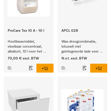
ProCare Tex 10 A - 10 l
APCL 028
Hoofdwasmiddel, 
Was-droogcombinatie, 
vloeibaar concentraat, 
lotuswit met 
alkalisch, 10 l voor het 
geïntegreerde lade voor 
reinigen van wit wasgoed 
een bijzonder 
70,00 €
excl. BTW
N.v.t.
excl. BTW
en kleurechte bonte was.
comfortabele was-
droogzuil. . 