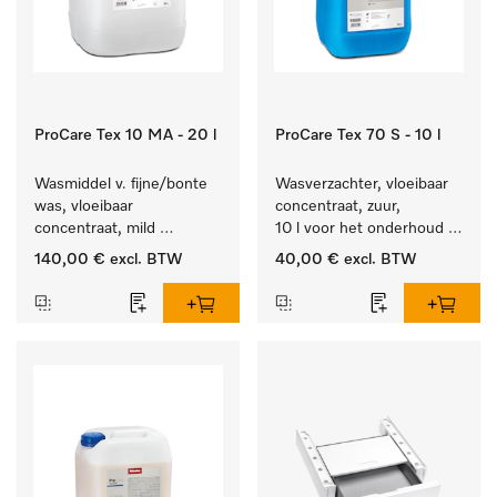
ProCare Tex 10 MA - 20 l
ProCare Tex 70 S - 10 l
Wasmiddel v. fijne/bonte 
Wasverzachter, vloeibaar 
was, vloeibaar 
concentraat, zuur, 
concentraat, mild 
10 l voor het onderhoud 
alkalisch, 20 l voor het 
van vezels zodat het 
140,00 €
excl. BTW
40,00 €
excl. BTW
reinigen van bonte was 
textiel lang zacht blijft.
en gevoelig textiel.