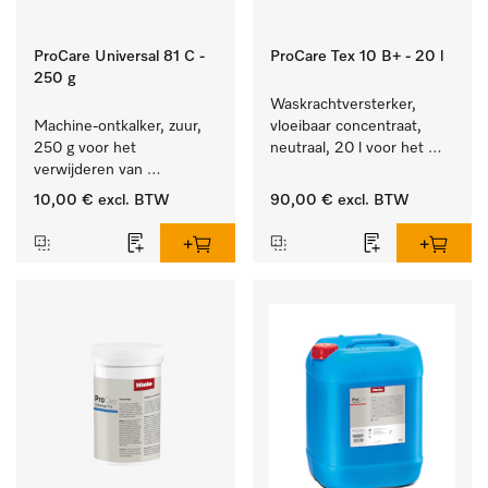
ProCare Universal 81 C -
ProCare Tex 10 B+ - 20 l
250 g
Waskrachtversterker, 
Machine-ontkalker, zuur, 
vloeibaar concentraat, 
250 g voor het 
neutraal, 20 l voor het 
verwijderen van 
effectief verwijderen van 
hardnekkige kalkaanslag.
vetvlekken.
10,00 €
excl. BTW
90,00 €
excl. BTW