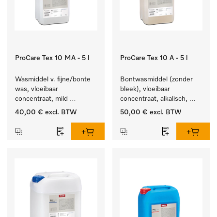
ProCare Tex 10 MA - 5 l
ProCare Tex 10 A - 5 l
Wasmiddel v. fijne/bonte 
Bontwasmiddel (zonder 
was, vloeibaar 
bleek), vloeibaar 
concentraat, mild 
concentraat, alkalisch, 
alkalisch, 5 l voor het 
5 l voor het reinigen van 
40,00 €
excl. BTW
50,00 €
excl. BTW
reinigen van bonte was 
wit wasgoed en 
en gevoelig textiel.
kleurechte bonte was.