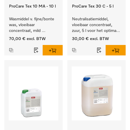
ProCare Tex 10 MA - 10 l
ProCare Tex 30 C - 5 l
Wasmiddel v. fijne/bonte 
Neutralisatiemiddel, 
was, vloeibaar 
vloeibaar concentraat, 
concentraat, mild 
zuur, 5 l voor het optimaal 
alkalisch, 10 l voor het 
beschermen van het 
70,00 €
excl. BTW
30,00 €
excl. BTW
reinigen van bonte was 
textiel door betrouwbare 
en gevoelig textiel.
neutralisatie.