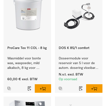
ProCare Tex 11 COL - 8 kg
DOS K 85/1 comfort
Wasmiddel voor bonte 
Doseermodule voor 
was, waspoeder, mild 
reservoir van 5 l voor de 
alkalisch, 8 kg voor 
autom. dosering vloeibare 
behoud van kleur en 
reinigingsmiddelen, met 
N.v.t.
excl. BTW
reiniging van de bonte 
niveaudetectie.
60,00 €
excl. BTW
Op voorraad
was.