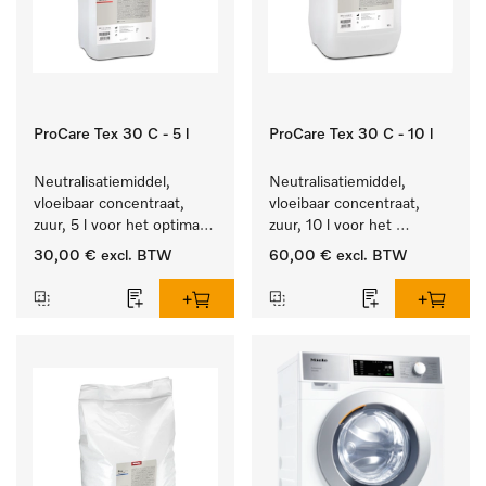
ProCare Tex 30 C - 5 l
ProCare Tex 30 C - 10 l
Neutralisatiemiddel, 
Neutralisatiemiddel, 
vloeibaar concentraat, 
vloeibaar concentraat, 
zuur, 5 l voor het optimaal 
zuur, 10 l voor het 
beschermen van het 
optimaal beschermen van 
30,00 €
excl. BTW
60,00 €
excl. BTW
textiel door betrouwbare 
het textiel door 
neutralisatie.
betrouwbare neutralisatie.