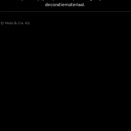
decoratiemateriaal.
© Miele & Cie. KG.