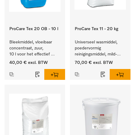
ProCare Tex 20 OB - 10 l
ProCare Tex 11 - 20 kg
Bleekmiddel, vloeibaar 
Universeel wasmiddel, 
concentraat, zuur, 
poedervormig 
10 l voor het effectief 
reinigingsmiddel, mild-
verwijderen van 
alkalisch, 20 kg voor het 
40,00 €
excl. BTW
70,00 €
excl. BTW
hardnekkige vlekken.
reinigen van wit wasgoed 
en kleurechte bonte was.