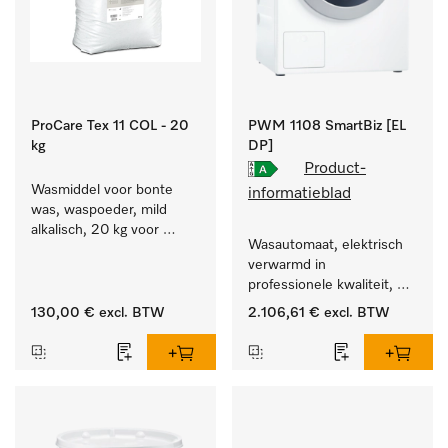
ProCare Tex 11 COL - 20
PWM 1108 SmartBiz [EL
kg
DP]
Product-
Wasmiddel voor bonte 
informatieblad
was, waspoeder, mild 
alkalisch, 20 kg voor 
Wasautomaat, elektrisch 
behoud van kleur en 
verwarmd in 
reiniging van de bonte 
professionele kwaliteit, 
was.
programmaduur van 
130,00 €
excl. BTW
2.106,61 €
excl. BTW
79 min, eenvoudige 
opstelling.