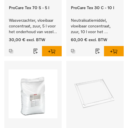
ProCare Tex 70 S - 5 l
ProCare Tex 30 C - 10 l
Wasverzachter, vloeibaar 
Neutralisatiemiddel, 
concentraat, zuur, 5 l voor 
vloeibaar concentraat, 
het onderhoud van vezels 
zuur, 10 l voor het 
zodat het textiel lang 
optimaal beschermen van 
30,00 €
excl. BTW
60,00 €
excl. BTW
zacht blijft.
het textiel door 
betrouwbare neutralisatie.