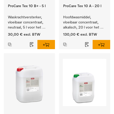
ProCare Tex 10 B+ - 5 l
ProCare Tex 10 A - 20 l
Waskrachtversterker, 
Hoofdwasmiddel, 
vloeibaar concentraat, 
vloeibaar concentraat, 
neutraal, 5 l voor het 
alkalisch, 20 l voor het 
effectief verwijderen van 
reinigen van wit wasgoed 
30,00 €
excl. BTW
130,00 €
excl. BTW
vetvlekken.
en kleurechte bonte was.