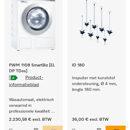
PWM 1108 SmartBiz [EL
ID 180
DP TDos]
Product-
Inspuiter met kunststof 
ondersteuning, Ø 4 mm, 
informatieblad
lengte 180 mm.
Wasautomaat, elektrisch 
verwarmd in 
professionele kwaliteit 
met een programmaduur 
2.230,58 €
excl. BTW
36,00 €
excl. BTW
van 79 min, automatische 
dosering.