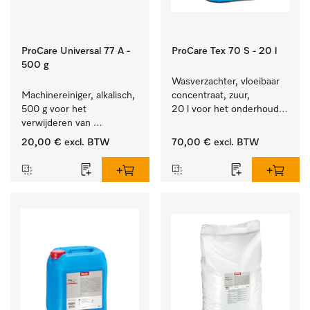
ProCare Universal 77 A -
ProCare Tex 70 S - 20 l
500 g
Wasverzachter, vloeibaar 
Machinereiniger, alkalisch, 
concentraat, zuur, 
500 g voor het 
20 l voor het onderhoud 
verwijderen van 
van vezels zodat het 
hardnekkige 
textiel lang zacht blijft.
20,00 €
excl. BTW
70,00 €
excl. BTW
zetmeelaanslag.