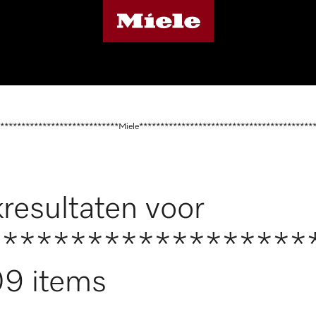
****************************Miele*****************************************
resultaten voor
*******************
9 items