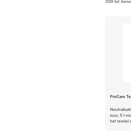
309 list items
ProCare Tex
Neutralisat
zuur, 5 l v
het textiel