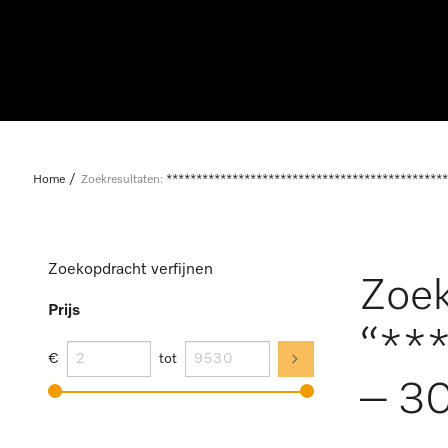
Home
Zoekresultaten:
***********************************************
Zoekopdracht verfijnen
Zoek
Prijs
“**
€
tot
– 30