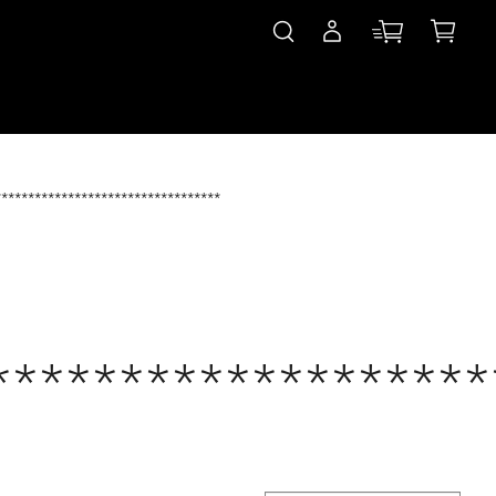
**********************************
*******************