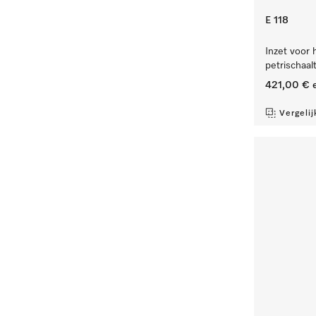
E 118
Inzet voor 
petrischaalt
421,00 €
e
Vergelij