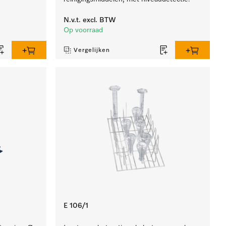
N.v.t.
excl. BTW
Op voorraad
Vergelijken
E 106/1