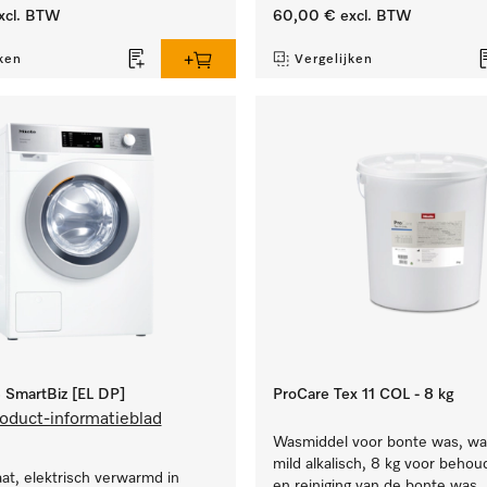
xcl. BTW
60,00 €
excl. BTW
ken
Vergelijken
SmartBiz [EL DP]
ProCare Tex 11 COL - 8 kg
oduct-informatieblad
Wasmiddel voor bonte was, wa
mild alkalisch, 8 kg voor behou
t, elektrisch verwarmd in
en reiniging van de bonte was.