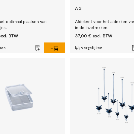
A 3
het optimaal plaatsen van
Afdeknet voor het afdekken va
jes.
in de inzetrekken.
xcl. BTW
37,00 €
excl. BTW
ken
Vergelijken