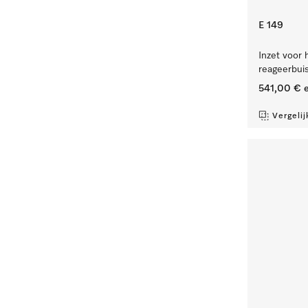
E 149
Inzet voor 
reageerbui
541,00 €
e
Vergelij