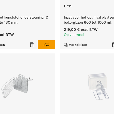
E 111
et kunststof ondersteuning, Ø
Inzet voor het optimaal plaatse
te 180 mm.
bekerglazen 600 tot 1000 ml.
219,00 €
excl. BTW
xcl. BTW
Op voorraad
ken
Vergelijken