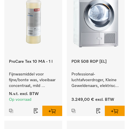
ProCare Tex 10 MA - 1 l
PDR 508 ROP [EL]
Fijnwasmiddel voor 
Professional-
fijne/bonte was, vloeibaar 
luchtafvoerdroger, Kleine 
concentraat, mild 
Geweldenaars, elektrisch 
alkalisch, 1 l voor het 
verwarmd  met zeer korte 
N.v.t.
excl. BTW
reinigen van bonte was 
programma's. Prestatie 
Op voorraad
3.249,00 €
excl. BTW
en gevoelig textiel.
8 kg in 42 min.