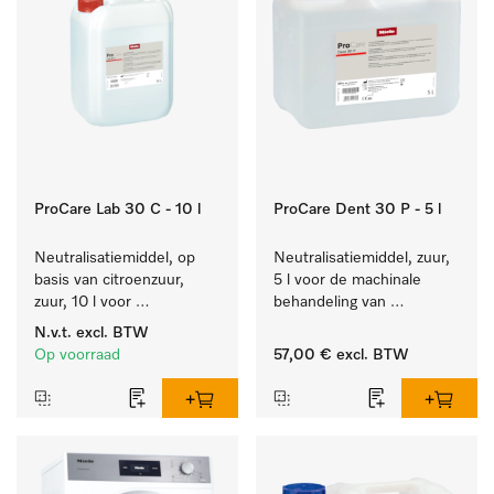
ProCare Lab 30 C - 10 l
ProCare Dent 30 P - 5 l
Neutralisatiemiddel, op 
Neutralisatiemiddel, zuur, 
basis van citroenzuur, 
5 l voor de machinale 
zuur, 10 l voor 
behandeling van 
materiaalbesparende, 
tandheelkundige 
N.v.t.
excl. BTW
machinale reiniging van 
instrumenten.
Op voorraad
57,00 €
excl. BTW
laboratoriumglasw. en -
gerei.