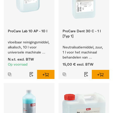
ProCare Lab 10 AP - 10 l
ProCare Dent 30 C - 1 l
[Typ 1]
vloeibaar reinigingsmiddel, 
alkalisch, 10 l voor 
Neutralisatiemiddel, zuur, 
universele machinale 
1 l voor het machinaal 
reiniging van 
behandelen van 
N.v.t.
excl. BTW
laboratoriumglaswerk en -
tandheelkundige- en 
Op voorraad
15,00 €
excl. BTW
gerei.
transmissie-instrumenten.