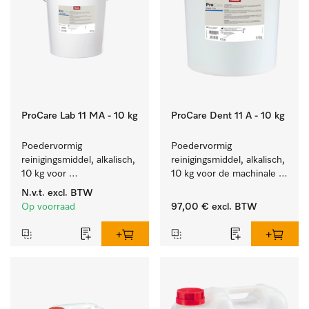
ProCare Lab 11 MA - 10 kg
ProCare Dent 11 A - 10 kg
Poedervormig 
Poedervormig 
reinigingsmiddel, alkalisch, 
reinigingsmiddel, alkalisch, 
10 kg voor 
10 kg voor de machinale 
materiaalbesparende, 
behandeling van 
N.v.t.
excl. BTW
machinale reiniging van 
tandheelkundige 
Op voorraad
97,00 €
excl. BTW
laboratoriumglasw. en -
instrumenten.
gerei.