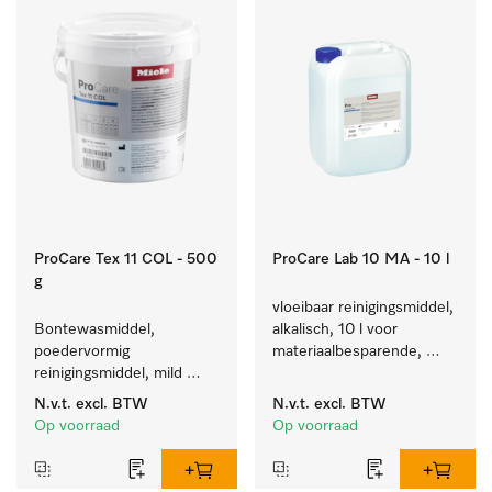
ProCare Tex 11 COL - 500
ProCare Lab 10 MA - 10 l
g
vloeibaar reinigingsmiddel, 
Bontewasmiddel, 
alkalisch, 10 l voor 
poedervormig 
materiaalbesparende, 
reinigingsmiddel, mild 
machinale reiniging van 
alkalisch, 500 kg voor 
laboratoriumglasw. en -
N.v.t.
excl. BTW
N.v.t.
excl. BTW
behoud van kleur en 
gerei.
Op voorraad
Op voorraad
reiniging van de bonte 
was.