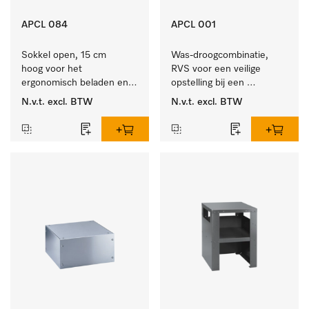
APCL 084
APCL 001
Sokkel open, 15 cm 
Was-droogcombinatie, 
hoog voor het 
RVS voor een veilige 
ergonomisch beladen en 
opstelling bij een 
ontladen van de 
was/droogzuil.
N.v.t.
excl. BTW
N.v.t.
excl. BTW
wasmachine en droger. 