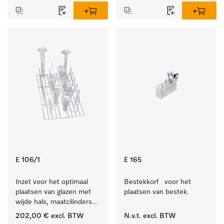
E 106/1
E 165
Inzet voor het optimaal 
Bestekkorf   voor het 
plaatsen van glazen met 
plaatsen van bestek.
wijde hals, maatcilinders 
enz.
202,00 €
excl. BTW
N.v.t.
excl. BTW