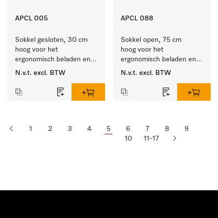
APCL 005
APCL 088
Sokkel gesloten, 30 cm 
Sokkel open, 75 cm 
hoog voor het 
hoog voor het 
ergonomisch beladen en 
ergonomisch beladen en 
legen van de wasmachine 
ontladen van de 
N.v.t.
excl. BTW
N.v.t.
excl. BTW
en droger.
wasmachine en droger. 
1
2
3
4
5
6
7
8
9
10
11-17