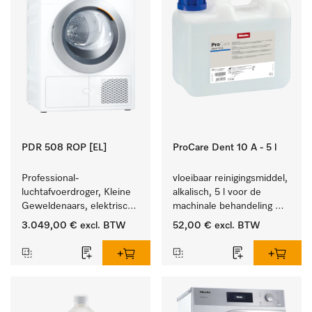
PDR 508 ROP [EL]
ProCare Dent 10 A - 5 l
Professional-
vloeibaar reinigingsmiddel, 
luchtafvoerdroger, Kleine 
alkalisch, 5 l voor de 
Geweldenaars, elektrisch 
machinale behandeling 
verwarmd  met zeer korte 
van tandheelkundige 
3.049,00 €
excl. BTW
52,00 €
excl. BTW
programma's. Prestatie 
instrumenten.
8 kg in 42 min.