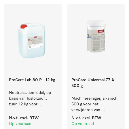
ProCare Lab 30 P - 12 kg
ProCare Universal 77 A -
500 g
Neutralisatiemiddel, op 
basis van fosforzuur., 
Machinereiniger, alkalisch, 
zuur, 12 kg voor 
500 g voor het 
machinale reiniging van 
verwijderen van 
laboratoriumglaswerk en -
hardnekkige 
N.v.t.
excl. BTW
N.v.t.
excl. BTW
gerei.
zetmeelaanslag.
Op voorraad
Op voorraad