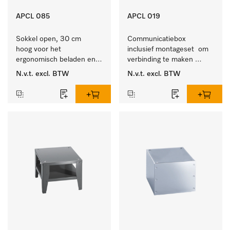
APCL 085
APCL 019
Sokkel open, 30 cm 
Communicatiebox 
hoog voor het 
inclusief montageset  om 
ergonomisch beladen en 
verbinding te maken 
ontladen van de 
tussen 
N.v.t.
excl. BTW
N.v.t.
excl. BTW
wasmachine en droger. 
wasmachine/luchtafvoerdroger 
en externe systemen.