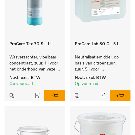
ProCare Tex 70 S - 1 l
ProCare Lab 30 C - 5 l
Wasverzachter, vloeibaar 
Neutralisatiemiddel, op 
concentraat, zuur, 1 l voor 
basis van citroenzuur, 
het onderhoud van vezels 
zuur, 5 l voor 
zodat het textiel lang 
materiaalbesparende, 
N.v.t.
excl. BTW
N.v.t.
excl. BTW
zacht blijft.
machinale reiniging van 
Op voorraad
Op voorraad
laboratoriumglasw. en -
gerei.