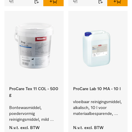
ProCare Tex 11 COL - 500
ProCare Lab 10 MA - 10 l
g
vloeibaar reinigingsmiddel, 
Bontewasmiddel, 
alkalisch, 10 l voor 
poedervormig 
materiaalbesparende, 
reinigingsmiddel, mild 
machinale reiniging van 
alkalisch, 500 kg voor 
laboratoriumglasw. en -
N.v.t.
excl. BTW
N.v.t.
excl. BTW
behoud van kleur en 
gerei.