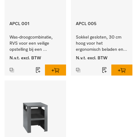
APCL 001
APCL 005
Was-droogcombinatie, 
Sokkel gesloten, 30 cm 
RVS voor een veilige 
hoog voor het 
opstelling bij een 
ergonomisch beladen en 
was/droogzuil.
legen van de wasmachine 
N.v.t.
excl. BTW
N.v.t.
excl. BTW
en droger.