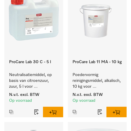
ProCare Lab 30 C - 5 l
ProCare Lab 11 MA - 10 kg
Neutralisatiemiddel, op 
Poedervormig 
basis van citroenzuur, 
reinigingsmiddel, alkalisch, 
zuur, 5 l voor 
10 kg voor 
materiaalbesparende, 
materiaalbesparende, 
N.v.t.
excl. BTW
N.v.t.
excl. BTW
machinale reiniging van 
machinale reiniging van 
Op voorraad
Op voorraad
laboratoriumglasw. en -
laboratoriumglasw. en -
gerei.
gerei.