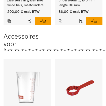
plaatsen van glazen met 
ondersteuning, Ø 3 mm, 
wijde hals, maatcilinders 
lengte 90 mm.
enz.
202,00 €
excl. BTW
36,00 €
excl. BTW
Accessoires
voor
“****************************