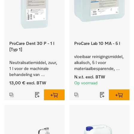
ProCare Dent 30 P - 1 l
ProCare Lab 10 MA - 5 l
[Typ 1]
vloeibaar reinigingsmiddel, 
Neutralisatiemiddel, zuur, 
alkalisch, 5 l voor 
1 l voor de machinale 
materiaalbesparende, 
behandeling van 
machinale reiniging van 
N.v.t.
excl. BTW
tandheelkundige 
laboratoriumglasw. en -
13,00 €
excl. BTW
Op voorraad
instrumenten.
gerei.