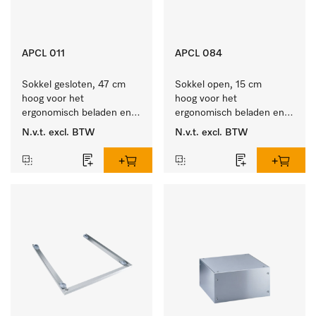
APCL 011
APCL 084
Sokkel gesloten, 47 cm 
Sokkel open, 15 cm 
hoog voor het 
hoog voor het 
ergonomisch beladen en 
ergonomisch beladen en 
legen van de wasmachine 
ontladen van de 
N.v.t.
excl. BTW
N.v.t.
excl. BTW
en droger.
wasmachine en droger. 