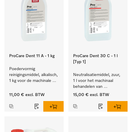
ProCare Dent 11 A - 1 kg
ProCare Dent 30 C - 1 l
[Typ 1]
Poedervormig 
reinigingsmiddel, alkalisch, 
Neutralisatiemiddel, zuur, 
1 kg voor de machinale 
1 l voor het machinaal 
behandeling van 
behandelen van 
tandheelkundige 
tandheelkundige- en 
11,00 €
excl. BTW
15,00 €
excl. BTW
instrumenten.
transmissie-instrumenten.