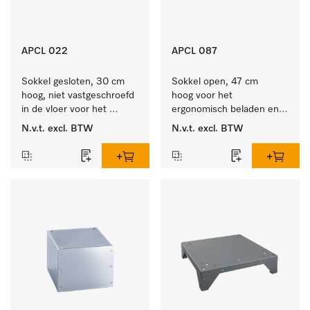
APCL 022
APCL 087
Sokkel gesloten, 30 cm 
Sokkel open, 47 cm 
hoog, niet vastgeschroefd 
hoog voor het 
in de vloer voor het 
ergonomisch beladen en 
ergonomisch beladen en 
ontladen van de 
N.v.t.
excl. BTW
N.v.t.
excl. BTW
legen van de wasmachine 
wasmachine en droger. 
en droger. 