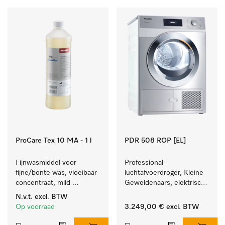
ProCare Tex 10 MA - 1 l
PDR 508 ROP [EL]
Fijnwasmiddel voor 
Professional-
fijne/bonte was, vloeibaar 
luchtafvoerdroger, Kleine 
concentraat, mild 
Geweldenaars, elektrisch 
alkalisch, 1 l voor het 
verwarmd  met zeer korte 
N.v.t.
excl. BTW
reinigen van bonte was 
programma's. Prestatie 
Op voorraad
3.249,00 €
excl. BTW
en gevoelig textiel.
8 kg in 42 min.