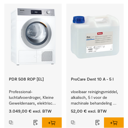
PDR 508 ROP [EL]
ProCare Dent 10 A - 5 l
Professional-
vloeibaar reinigingsmiddel, 
luchtafvoerdroger, Kleine 
alkalisch, 5 l voor de 
Geweldenaars, elektrisch 
machinale behandeling 
verwarmd  met zeer korte 
van tandheelkundige 
3.049,00 €
excl. BTW
52,00 €
excl. BTW
programma's. Prestatie 
instrumenten.
8 kg in 42 min.