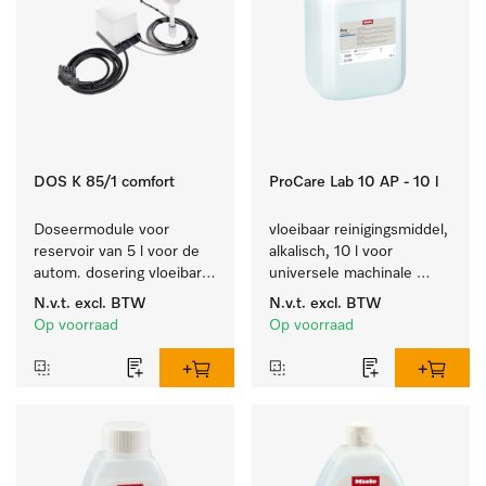
DOS K 85/1 comfort
ProCare Lab 10 AP - 10 l
Doseermodule voor 
vloeibaar reinigingsmiddel, 
reservoir van 5 l voor de 
alkalisch, 10 l voor 
autom. dosering vloeibare 
universele machinale 
reinigingsmiddelen, met 
reiniging van 
N.v.t.
excl. BTW
N.v.t.
excl. BTW
niveaudetectie.
laboratoriumglaswerk en -
Op voorraad
Op voorraad
gerei.