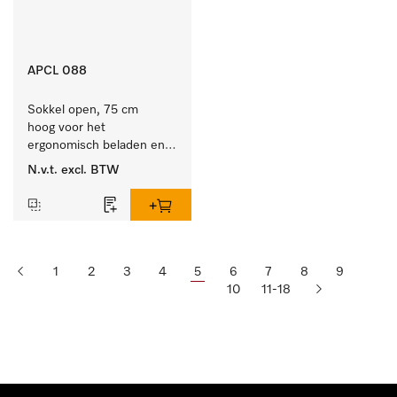
APCL 088
Sokkel open, 75 cm 
hoog voor het 
ergonomisch beladen en 
ontladen van de 
N.v.t.
excl. BTW
wasmachine en droger. 
1
2
3
4
5
6
7
8
9
10
11-18