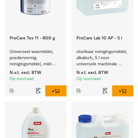
ProCare Tex 11 - 800 g
ProCare Lab 10 AP - 5 l
Universeel wasmiddel, 
vloeibaar reinigingsmiddel, 
poedervormig 
alkalisch, 5 l voor 
reinigingsmiddel, mild-
universele machinale 
alkalisch, 800 kg voor het 
reiniging van 
N.v.t.
excl. BTW
N.v.t.
excl. BTW
reinigen van wit wasgoed 
laboratoriumglaswerk en -
Op voorraad
Op voorraad
en kleurechte bonte was.
gerei.