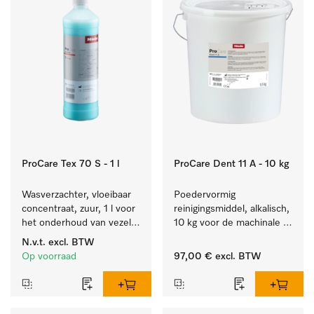
ProCare Tex 70 S - 1 l
ProCare Dent 11 A - 10 kg
Wasverzachter, vloeibaar 
Poedervormig 
concentraat, zuur, 1 l voor 
reinigingsmiddel, alkalisch, 
het onderhoud van vezels 
10 kg voor de machinale 
zodat het textiel lang 
behandeling van 
N.v.t.
excl. BTW
zacht blijft.
tandheelkundige 
Op voorraad
97,00 €
excl. BTW
instrumenten.