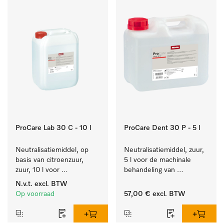
ProCare Lab 30 C - 10 l
ProCare Dent 30 P - 5 l
Neutralisatiemiddel, op 
Neutralisatiemiddel, zuur, 
basis van citroenzuur, 
5 l voor de machinale 
zuur, 10 l voor 
behandeling van 
materiaalbesparende, 
tandheelkundige 
N.v.t.
excl. BTW
machinale reiniging van 
instrumenten.
Op voorraad
57,00 €
excl. BTW
laboratoriumglasw. en -
gerei.