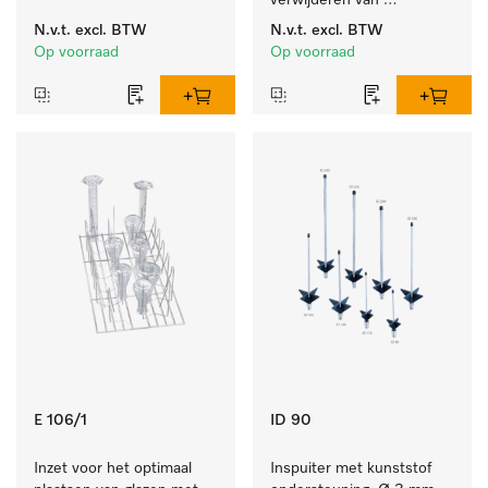
machinale reiniging van 
verwijderen van 
laboratoriumglaswerk en -
hardnekkige 
N.v.t.
excl. BTW
N.v.t.
excl. BTW
gerei.
zetmeelaanslag.
Op voorraad
Op voorraad
E 106/1
ID 90
Inzet voor het optimaal 
Inspuiter met kunststof 