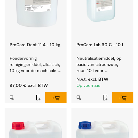
ProCare Dent 11 A - 10 kg
ProCare Lab 30 C - 10 l
Poedervormig 
Neutralisatiemiddel, op 
reinigingsmiddel, alkalisch, 
basis van citroenzuur, 
10 kg voor de machinale 
zuur, 10 l voor 
behandeling van 
materiaalbesparende, 
N.v.t.
excl. BTW
tandheelkundige 
machinale reiniging van 
97,00 €
excl. BTW
Op voorraad
instrumenten.
laboratoriumglasw. en -
gerei.