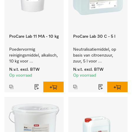
ProCare Lab 11 MA - 10 kg
ProCare Lab 30 C - 5 l
Poedervormig 
Neutralisatiemiddel, op 
reinigingsmiddel, alkalisch, 
basis van citroenzuur, 
10 kg voor 
zuur, 5 l voor 
materiaalbesparende, 
materiaalbesparende, 
N.v.t.
excl. BTW
N.v.t.
excl. BTW
machinale reiniging van 
machinale reiniging van 
Op voorraad
Op voorraad
laboratoriumglasw. en -
laboratoriumglasw. en -
gerei.
gerei.