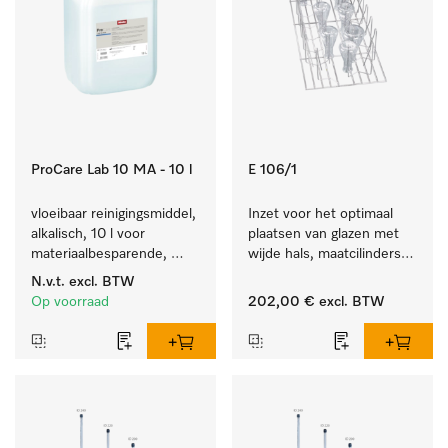
ProCare Lab 10 MA - 10 l
E 106/1
vloeibaar reinigingsmiddel, 
Inzet voor het optimaal 
alkalisch, 10 l voor 
plaatsen van glazen met 
materiaalbesparende, 
wijde hals, maatcilinders 
machinale reiniging van 
enz.
N.v.t.
excl. BTW
laboratoriumglasw. en -
Op voorraad
202,00 €
excl. BTW
gerei.