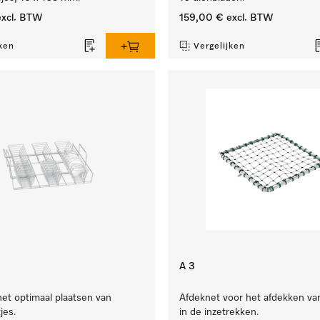
xcl. BTW
159,00 €
excl. BTW
ken
Vergelijken
A 3
het optimaal plaatsen van
Afdeknet voor het afdekken va
jes.
in de inzetrekken.