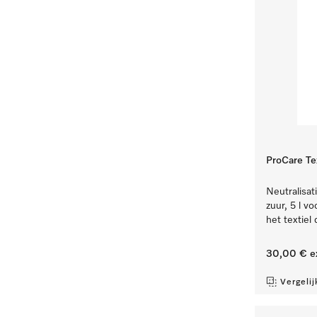
ProCare Tex
Neutralisat
zuur, 5 l v
het textiel
30,00 €
e
Vergelij