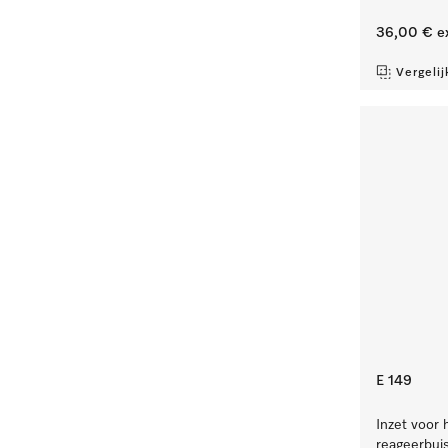
36,00 €
e
Vergelij
E 149
Inzet voor 
reageerbui