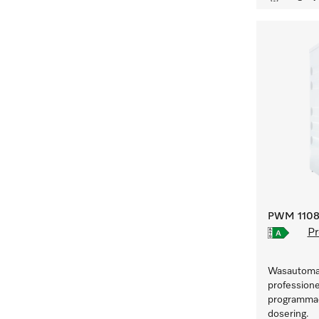
PWM 1108 
Pr
Wasautomaa
professione
programmad
dosering.