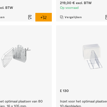
219,00 €
excl. BTW
xcl. BTW
Op voorraad
ken
Vergelijken
E 130
het optimaal plaatsen van 80
Inzet voor het optimaal plaatse
sjes, 16 x 105 mm.
10 dienbladen.