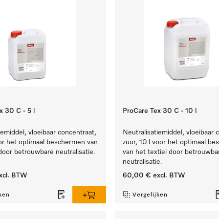
 30 C - 5 l
ProCare Tex 30 C - 10 l
iemiddel, vloeibaar concentraat,
Neutralisatiemiddel, vloeibaar 
oor het optimaal beschermen van
zuur, 10 l voor het optimaal b
 door betrouwbare neutralisatie.
van het textiel door betrouwba
neutralisatie.
xcl. BTW
60,00 €
excl. BTW
ken
Vergelijken