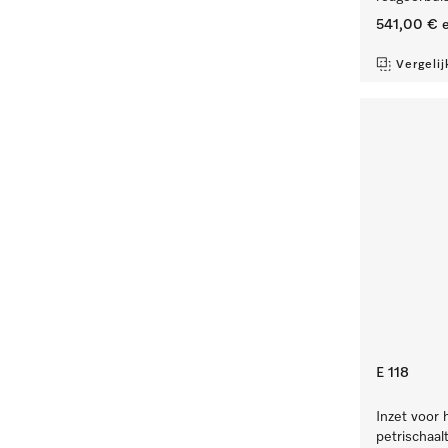
541,00 €
e
Vergelij
E 118
Inzet voor 
petrischaalt