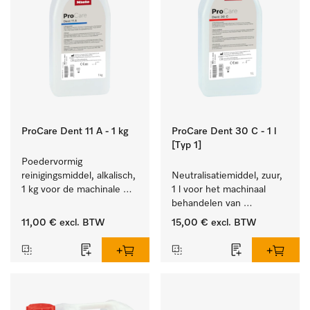
ProCare Dent 11 A - 1 kg
ProCare Dent 30 C - 1 l
[Typ 1]
Poedervormig 
reinigingsmiddel, alkalisch, 
Neutralisatiemiddel, zuur, 
1 kg voor de machinale 
1 l voor het machinaal 
behandeling van 
behandelen van 
tandheelkundige 
tandheelkundige- en 
11,00 €
excl. BTW
15,00 €
excl. BTW
instrumenten.
transmissie-instrumenten.