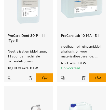
ProCare Dent 30 P - 1 l
ProCare Lab 10 MA - 5 l
[Typ 1]
vloeibaar reinigingsmiddel, 
Neutralisatiemiddel, zuur, 
alkalisch, 5 l voor 
1 l voor de machinale 
materiaalbesparende, 
behandeling van 
machinale reiniging van 
N.v.t.
excl. BTW
tandheelkundige 
laboratoriumglasw. en -
13,00 €
excl. BTW
Op voorraad
instrumenten.
gerei.