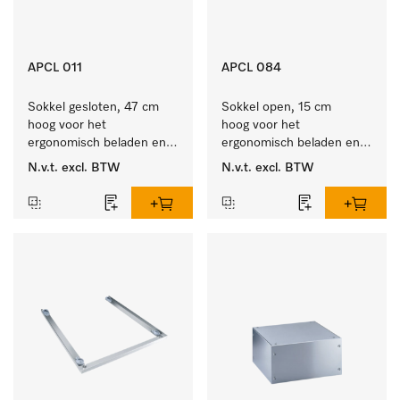
APCL 011
APCL 084
Sokkel gesloten, 47 cm 
Sokkel open, 15 cm 
hoog voor het 
hoog voor het 
ergonomisch beladen en 
ergonomisch beladen en 
legen van de wasmachine 
ontladen van de 
N.v.t.
excl. BTW
N.v.t.
excl. BTW
en droger.
wasmachine en droger. 