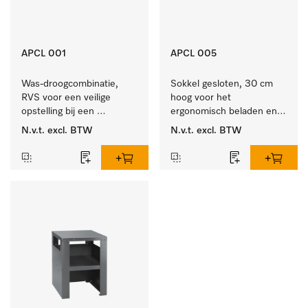
APCL 001
APCL 005
Was-droogcombinatie, 
Sokkel gesloten, 30 cm 
RVS voor een veilige 
hoog voor het 
opstelling bij een 
ergonomisch beladen en 
was/droogzuil.
legen van de wasmachine 
N.v.t.
excl. BTW
N.v.t.
excl. BTW
en droger.