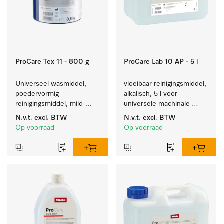
ProCare Tex 11 - 800 g
ProCare Lab 10 AP - 5 l
Universeel wasmiddel, 
vloeibaar reinigingsmiddel, 
poedervormig 
alkalisch, 5 l voor 
reinigingsmiddel, mild-
universele machinale 
alkalisch, 800 kg voor het 
reiniging van 
N.v.t.
excl. BTW
N.v.t.
excl. BTW
reinigen van wit wasgoed 
laboratoriumglaswerk en -
Op voorraad
Op voorraad
en kleurechte bonte was.
gerei.