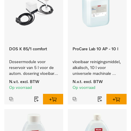
DOS K 85/1 comfort
ProCare Lab 10 AP - 10 l
Doseermodule voor 
vloeibaar reinigingsmiddel, 
reservoir van 5 l voor de 
alkalisch, 10 l voor 
autom. dosering vloeibare 
universele machinale 
reinigingsmiddelen, met 
reiniging van 
N.v.t.
excl. BTW
N.v.t.
excl. BTW
niveaudetectie.
laboratoriumglaswerk en -
Op voorraad
Op voorraad
gerei.