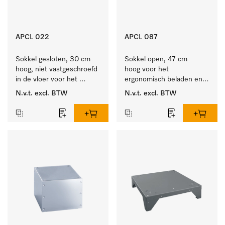
APCL 022
APCL 087
Sokkel gesloten, 30 cm 
Sokkel open, 47 cm 
hoog, niet vastgeschroefd 
hoog voor het 
in de vloer voor het 
ergonomisch beladen en 
ergonomisch beladen en 
ontladen van de 
N.v.t.
excl. BTW
N.v.t.
excl. BTW
legen van de wasmachine 
wasmachine en droger. 
en droger. 