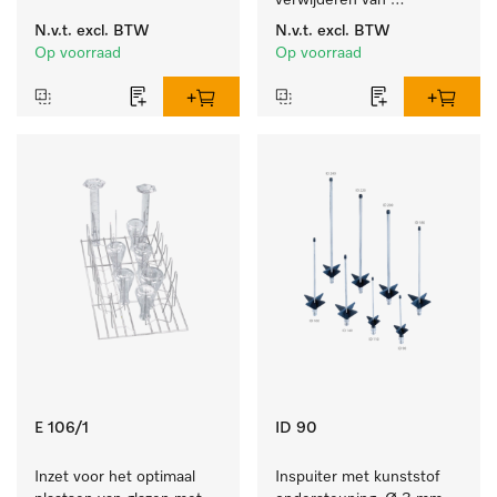
machinale reiniging van 
verwijderen van 
laboratoriumglaswerk en -
hardnekkige 
N.v.t.
excl. BTW
N.v.t.
excl. BTW
gerei.
zetmeelaanslag.
Op voorraad
Op voorraad
E 106/1
ID 90
Inzet voor het optimaal 
Inspuiter met kunststof 