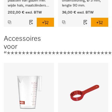
plaatsen van glazen met 
ondersteuning, Ø 3 mm, 
wijde hals, maatcilinders 
lengte 90 mm.
enz.
202,00 €
excl. BTW
36,00 €
excl. BTW
Accessoires
voor
“***************************