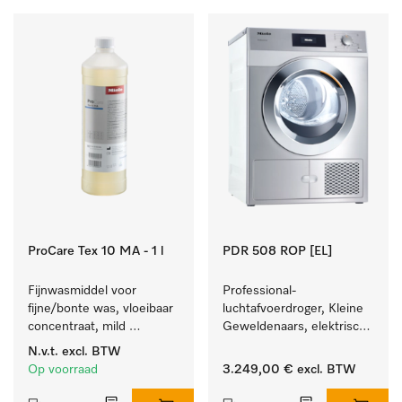
ProCare Tex 10 MA - 1 l
PDR 508 ROP [EL]
Fijnwasmiddel voor 
Professional-
fijne/bonte was, vloeibaar 
luchtafvoerdroger, Kleine 
concentraat, mild 
Geweldenaars, elektrisch 
alkalisch, 1 l voor het 
verwarmd  met zeer korte 
N.v.t.
excl. BTW
reinigen van bonte was 
programma's. Prestatie 
Op voorraad
3.249,00 €
excl. BTW
en gevoelig textiel.
8 kg in 42 min.