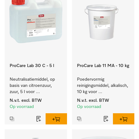
ProCare Lab 30 C - 5 l
ProCare Lab 11 MA - 10 kg
Neutralisatiemiddel, op 
Poedervormig 
basis van citroenzuur, 
reinigingsmiddel, alkalisch, 
zuur, 5 l voor 
10 kg voor 
materiaalbesparende, 
materiaalbesparende, 
N.v.t.
excl. BTW
N.v.t.
excl. BTW
machinale reiniging van 
machinale reiniging van 
Op voorraad
Op voorraad
laboratoriumglasw. en -
laboratoriumglasw. en -
gerei.
gerei.