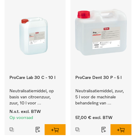
ProCare Lab 30 C - 10 l
ProCare Dent 30 P - 5 l
Neutralisatiemiddel, op 
Neutralisatiemiddel, zuur, 
basis van citroenzuur, 
5 l voor de machinale 
zuur, 10 l voor 
behandeling van 
materiaalbesparende, 
tandheelkundige 
N.v.t.
excl. BTW
machinale reiniging van 
instrumenten.
Op voorraad
57,00 €
excl. BTW
laboratoriumglasw. en -
gerei.