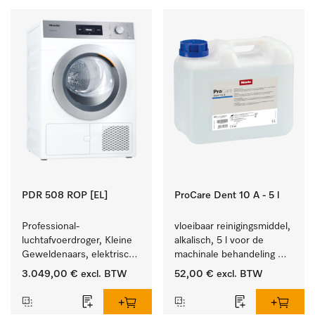
PDR 508 ROP [EL]
ProCare Dent 10 A - 5 l
Professional-
vloeibaar reinigingsmiddel, 
luchtafvoerdroger, Kleine 
alkalisch, 5 l voor de 
Geweldenaars, elektrisch 
machinale behandeling 
verwarmd  met zeer korte 
van tandheelkundige 
3.049,00 €
excl. BTW
52,00 €
excl. BTW
programma's. Prestatie 
instrumenten.
8 kg in 42 min.