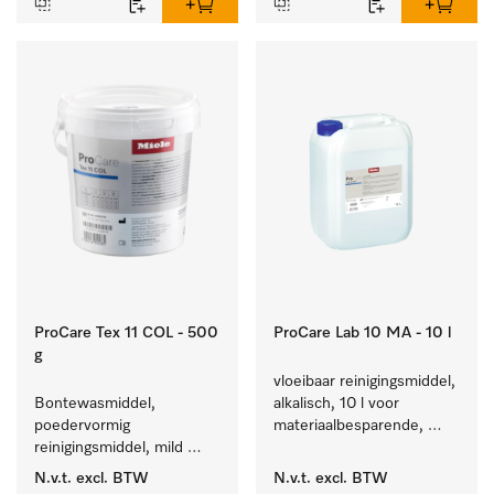
ProCare Tex 11 COL - 500
ProCare Lab 10 MA - 10 l
g
vloeibaar reinigingsmiddel, 
Bontewasmiddel, 
alkalisch, 10 l voor 
poedervormig 
materiaalbesparende, 
reinigingsmiddel, mild 
machinale reiniging van 
alkalisch, 500 kg voor 
laboratoriumglasw. en -
N.v.t.
excl. BTW
N.v.t.
excl. BTW
behoud van kleur en 
gerei.