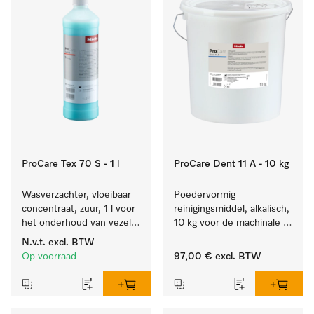
ProCare Tex 70 S - 1 l
ProCare Dent 11 A - 10 kg
Wasverzachter, vloeibaar 
Poedervormig 
concentraat, zuur, 1 l voor 
reinigingsmiddel, alkalisch, 
het onderhoud van vezels 
10 kg voor de machinale 
zodat het textiel lang 
behandeling van 
N.v.t.
excl. BTW
zacht blijft.
tandheelkundige 
Op voorraad
97,00 €
excl. BTW
instrumenten.