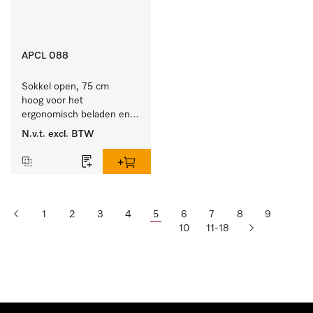
APCL 088
Sokkel open, 75 cm 
hoog voor het 
ergonomisch beladen en 
ontladen van de 
N.v.t.
excl. BTW
wasmachine en droger. 
1
2
3
4
5
6
7
8
9
10
11-18