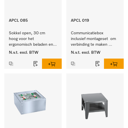
APCL 085
APCL 019
Sokkel open, 30 cm 
Communicatiebox 
hoog voor het 
inclusief montageset  om 
ergonomisch beladen en 
verbinding te maken 
ontladen van de 
tussen 
N.v.t.
excl. BTW
N.v.t.
excl. BTW
wasmachine en droger. 
wasmachine/luchtafvoerdroger 
en externe systemen.