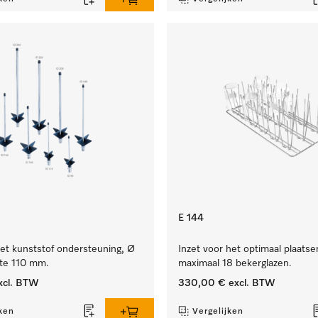
E 144
et kunststof ondersteuning, Ø
Inzet voor het optimaal plaatse
te 110 mm.
maximaal 18 bekerglazen.
xcl. BTW
330,00 €
excl. BTW
ken
Vergelijken