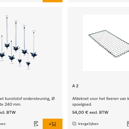
A 2
et kunststof ondersteuning, Ø
Afdeknet voor het fixeren van 
gte 240 mm.
spoelgoed.
xcl. BTW
54,00 €
excl. BTW
ken
Vergelijken