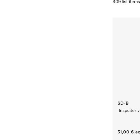
309 list items
SD-B
Inspuiter 
51,00 €
ex