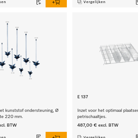
ken
Vergelijken
E 137
et kunststof ondersteuning, Ø
Inzet voor het optimaal plaats
gte 220 mm.
petrischaaltjes.
xcl. BTW
487,00 €
excl. BTW
ken
Vergelijken