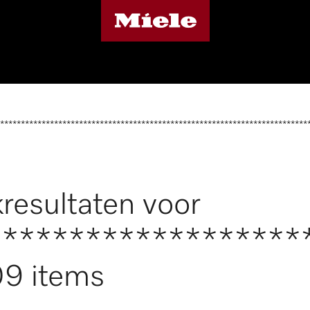
**************************************************************************
resultaten voor
*******************
9 items