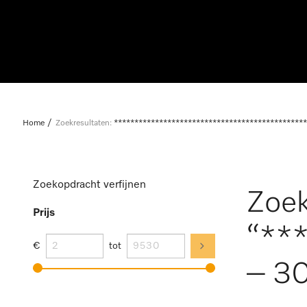
Home
Zoekresultaten:
***********************************************
Zoekopdracht verfijnen
Zoek
Prijs
“**
€
tot
– 30