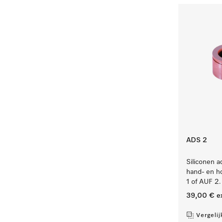
ADS 2
Siliconen a
hand- en h
1 of AUF 2.
39,00 €
e
Vergelij