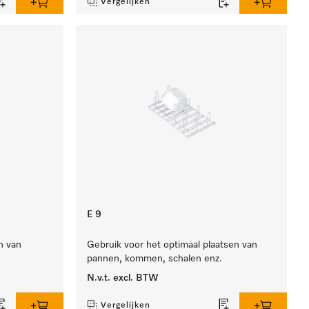
Vergelijken
E 9
n van
Gebruik voor het optimaal plaatsen van
pannen, kommen, schalen enz.
N.v.t.
excl. BTW
Vergelijken