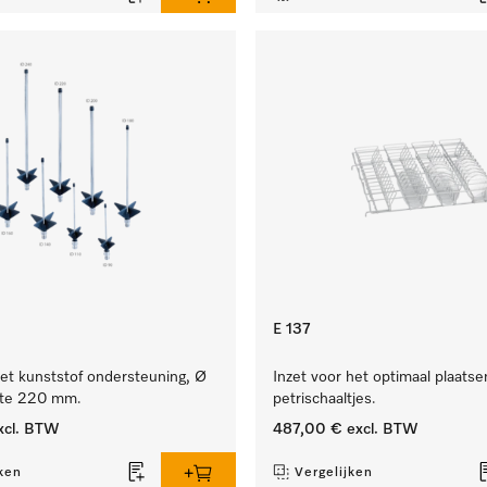
E 137
et kunststof ondersteuning, Ø
Inzet voor het optimaal plaats
gte 220 mm.
petrischaaltjes.
xcl. BTW
487,00 €
excl. BTW
ken
Vergelijken