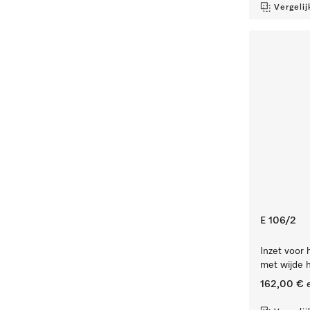
Vergelij
E 106/2
Inzet voor 
met wijde h
162,00 €
e