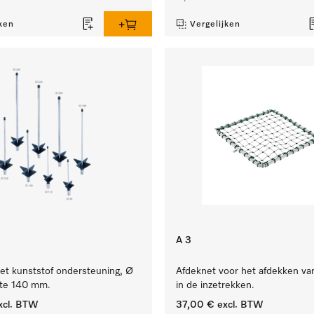
ken
Vergelijken
A 3
et kunststof ondersteuning, Ø
Afdeknet voor het afdekken va
te 140 mm.
in de inzetrekken.
xcl. BTW
37,00 €
excl. BTW