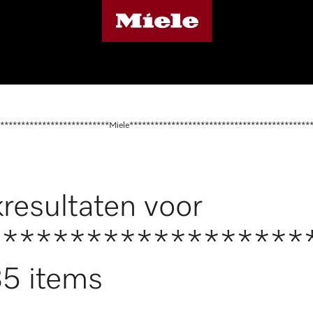
**************************Miele*******************************************
resultaten voor
*******************
5 items