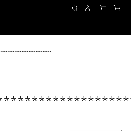
******************************
*******************