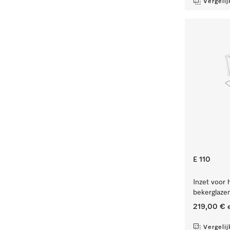
Vergelij
E 110
Inzet voor 
bekerglaze
219,00 €
e
Vergelij