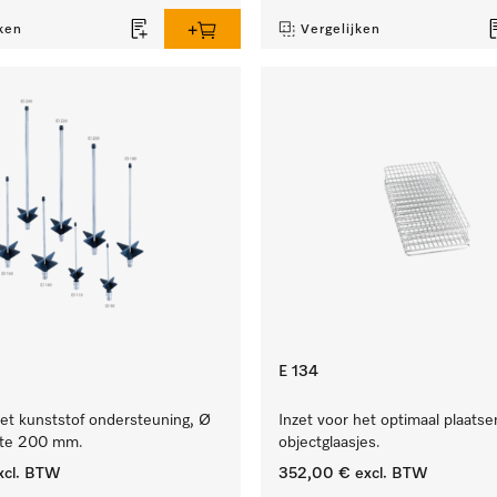
ken
Vergelijken
E 134
et kunststof ondersteuning, Ø
Inzet voor het optimaal plaats
gte 200 mm.
objectglaasjes.
xcl. BTW
352,00 €
excl. BTW