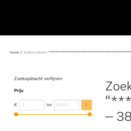
Home
Zoekresultaten:
***********************************************
Zoekopdracht verfijnen
Zoek
Prijs
“**
€
tot
– 38