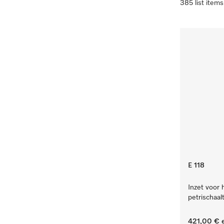
385 list items
E 118
Inzet voor 
petrischaalt
421,00 €
e