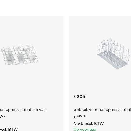
E 205
het optimaal plaatsen van
Gebruik voor het optimaal plaa
jes.
glazen.
N.v.t.
excl. BTW
xcl. BTW
Op voorraad