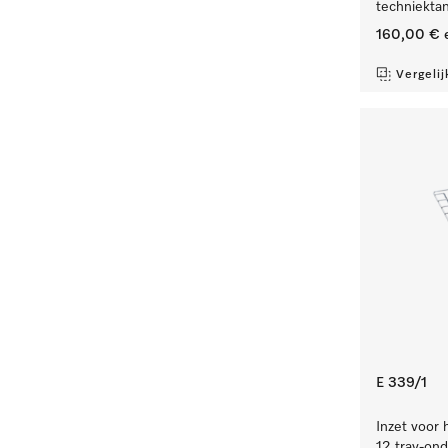
techniekta
160,00 €
e
Vergelij
E 339/1
Inzet voor 
12 tray-ond