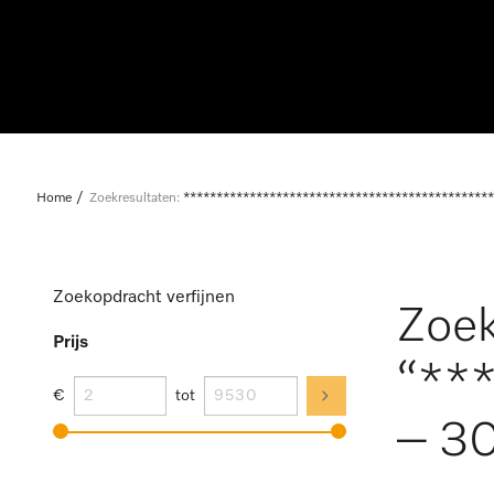
Home
Zoekresultaten:
***********************************************
Zoekopdracht verfijnen
Zoek
Prijs
“**
€
tot
– 30