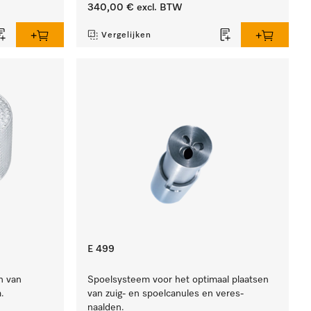
340,00 €
excl. BTW
Vergelijken
E 499
n van
Spoelsysteem voor het optimaal plaatsen
.
van zuig- en spoelcanules en veres-
naalden.