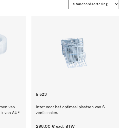
E 523
atsen van
Inzet voor het optimaal plaatsen van 6
uik van AUF
zeefschalen.
298,00 €
excl. BTW