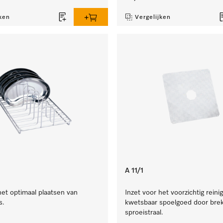
ken
Vergelijken
A 11/1
het optimaal plaatsen van
Inzet voor het voorzichtig reini
s.
kwetsbaar spoelgoed door brek
sproeistraal.