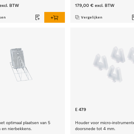
excl. BTW
179,00 €
excl. BTW
ken
Vergelijken
E 479
het optimaal plaatsen van 5
Houder voor micro-instrument
n en nierbekkens.
doorsnede tot 4 mm.