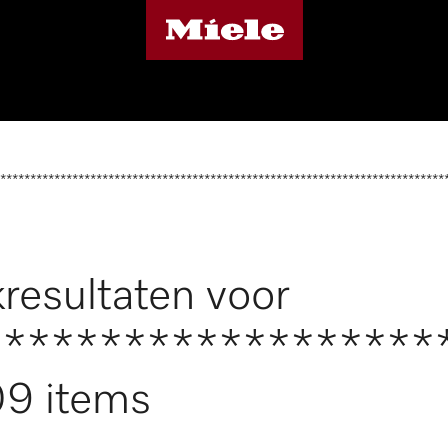
**************************************************************************
resultaten voor
*******************
9 items