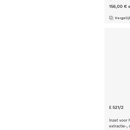
156,00 €
e
Vergelij
E 521/2
Inzet voor 
extractie-,