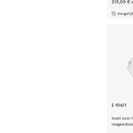
213,00 €
e
Vergelij
E 104/1
Inzet voor 
reageerbuis