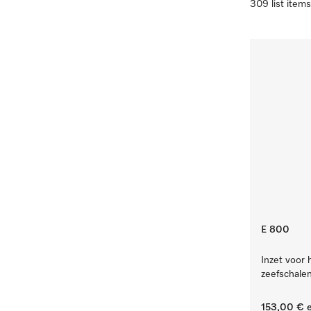
309 list items
E 800
Inzet voor 
zeefschalen
153,00 €
e