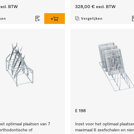
xcl. BTW
328,00 €
excl. BTW
ken
Vergelijken
E 198
het optimaal plaatsen van 7
Inzet voor het optimaal plaatse
 orthodontische of
maximaal 6 zeefschalen en nie