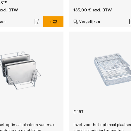
ngen.
xcl. BTW
135,00 €
excl. BTW
ken
Vergelijken
E 197
het optimaal plaatsen van max.
Inzet voor het optimaal plaatse
erdelen en dienbladen.
verschillende instrumenten.