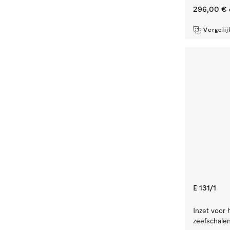
296,00 €
Vergelij
E 131/1
Inzet voor 
zeefschale