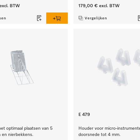
excl. BTW
179,00 €
excl. BTW
ken
Vergelijken
E 479
het optimaal plaatsen van 5
Houder voor micro-instrument
n en nierbekkens.
doorsnede tot 4 mm.