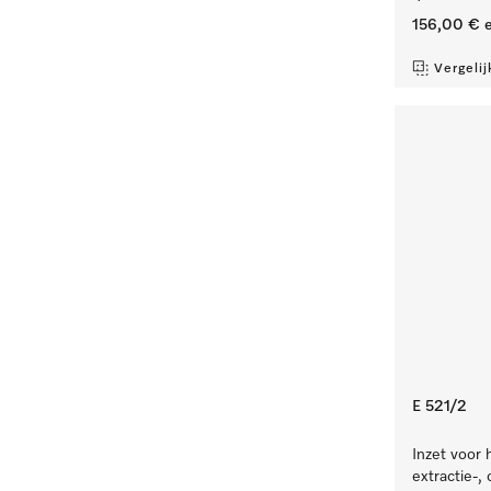
156,00 €
e
Vergelij
E 521/2
Inzet voor 
extractie-,