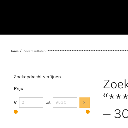
Home
Zoekresultaten:
***********************************************
Zoekopdracht verfijnen
Zoek
Prijs
“**
€
tot
– 30