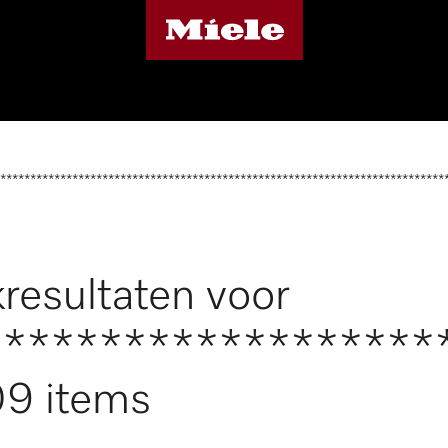
**************************************************************************
resultaten voor
*******************
9 items