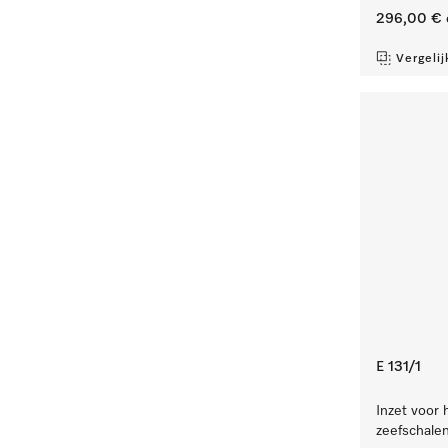
296,00 €
Vergelij
E 131/1
Inzet voor 
zeefschale