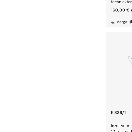
techniekta
160,00 €
e
Vergelij
E 339/1
Inzet voor 
12 tray-ond