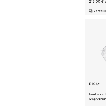
213,00 €
e
Vergelij
E 104/1
Inzet voor 
reageerbuis