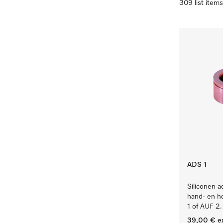
309 list items
ADS 1
Siliconen a
hand- en h
1 of AUF 2.
39,00 €
e