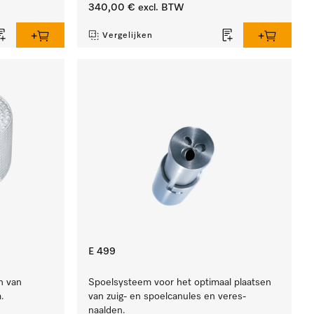
340,00 €
excl. BTW
Vergelijken
E 499
n van
Spoelsysteem voor het optimaal plaatsen
.
van zuig- en spoelcanules en veres-
naalden.