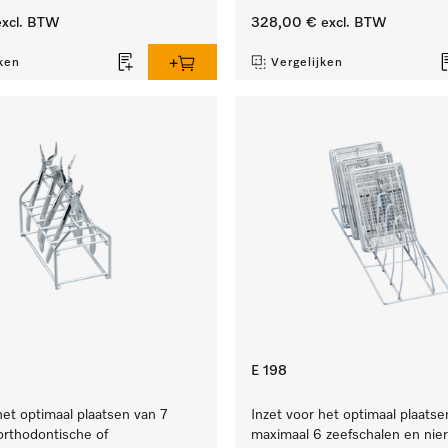
xcl. BTW
328,00 €
excl. BTW
ken
Vergelijken
E 198
het optimaal plaatsen van 7
Inzet voor het optimaal plaatse
 orthodontische of
maximaal 6 zeefschalen en nie