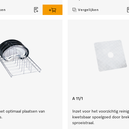
ken
Vergelijken
A 11/1
het optimaal plaatsen van
Inzet voor het voorzichtig reini
s.
kwetsbaar spoelgoed door brek
sproeistraal.