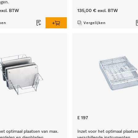
ngen.
xcl. BTW
135,00 €
excl. BTW
ken
Vergelijken
E 197
het optimaal plaatsen van max.
Inzet voor het optimaal plaatse
erdelen en dienbladen.
verschillende instrumenten.