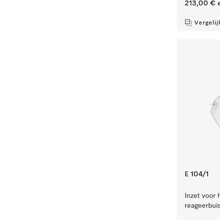
213,00 €
e
Vergelij
E 104/1
Inzet voor 
reageerbuis