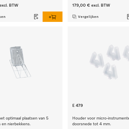
excl. BTW
179,00 €
excl. BTW
ken
Vergelijken
E 479
het optimaal plaatsen van 5
Houder voor micro-instrument
n en nierbekkens.
doorsnede tot 4 mm.