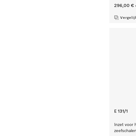
296,00 €
Vergelij
E 131/1
Inzet voor 
zeefschale