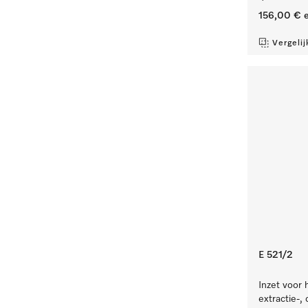
156,00 €
e
Vergelij
E 521/2
Inzet voor 
extractie-,