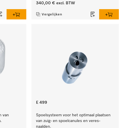
340,00 €
excl. BTW
Vergelijken
E 499
n van
Spoelsysteem voor het optimaal plaatsen
.
van zuig- en spoelcanules en veres-
naalden.