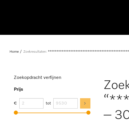
Home
Zoekresultaten:
***********************************************
Zoekopdracht verfijnen
Zoek
Prijs
“**
€
tot
– 30