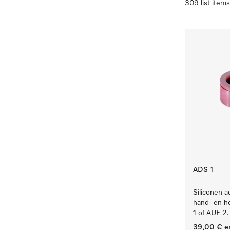
309 list items
ADS 1
Siliconen a
hand- en h
1 of AUF 2.
39,00 €
e