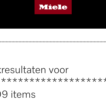
**************************************************************************
resultaten voor
*******************
9 items