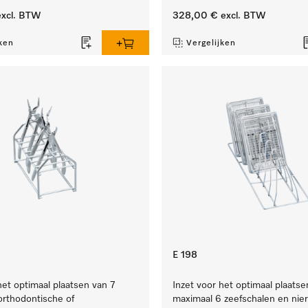
xcl. BTW
328,00 €
excl. BTW
ken
Vergelijken
E 198
het optimaal plaatsen van 7
Inzet voor het optimaal plaatse
 orthodontische of
maximaal 6 zeefschalen en nie