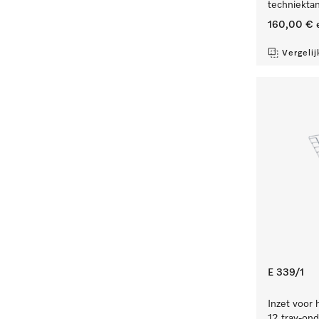
techniekta
160,00 €
e
Vergelij
E 339/1
Inzet voor 
12 tray-ond