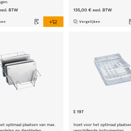
ngen.
xcl. BTW
135,00 €
excl. BTW
ken
Vergelijken
E 197
het optimaal plaatsen van max.
Inzet voor het optimaal plaatse
erdelen en dienbladen.
verschillende instrumenten.