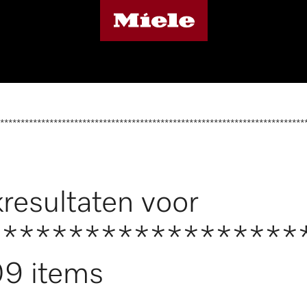
**************************************************************************
resultaten voor
*******************
9 items