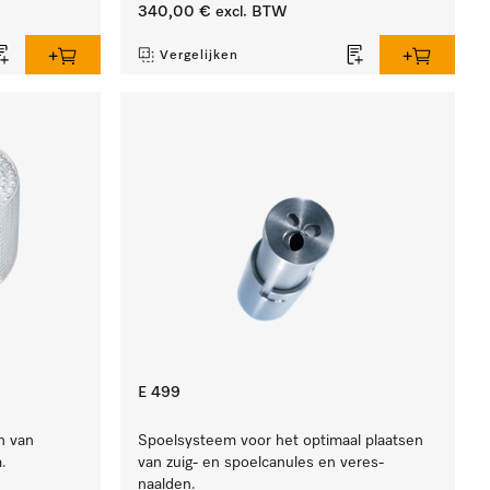
340,00 €
excl. BTW
Vergelijken
E 499
n van
Spoelsysteem voor het optimaal plaatsen
.
van zuig- en spoelcanules en veres-
naalden.