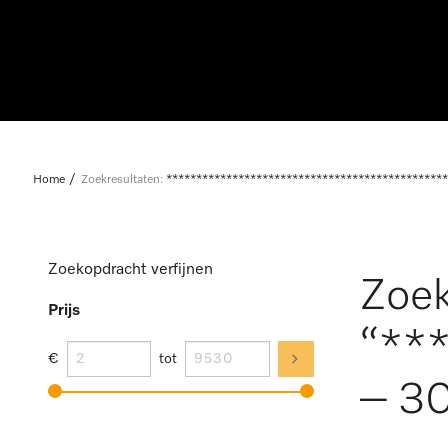
Home
Zoekresultaten:
***********************************************
Zoekopdracht verfijnen
Zoek
Prijs
“**
€
tot
– 30