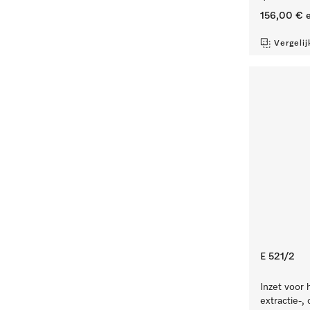
156,00 €
e
Vergelij
E 521/2
Inzet voor 
extractie-,