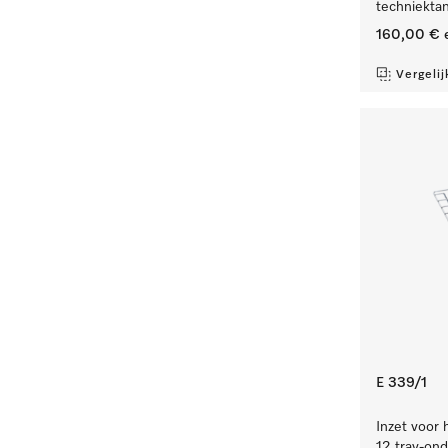
techniekta
160,00 €
e
Vergelij
E 339/1
Inzet voor 
12 tray-ond