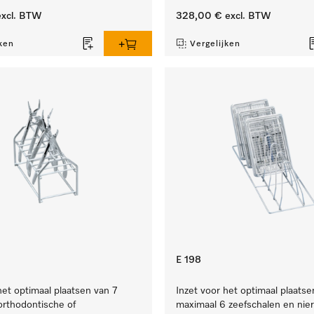
xcl. BTW
328,00 €
excl. BTW
ken
Vergelijken
E 198
het optimaal plaatsen van 7
Inzet voor het optimaal plaatse
 orthodontische of
maximaal 6 zeefschalen en nie