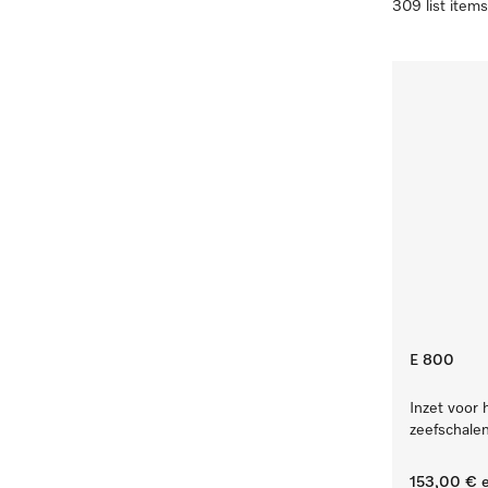
309 list items
E 800
Inzet voor 
zeefschalen
153,00 €
e