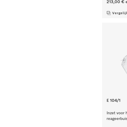
213,00 €
e
Vergelij
E 104/1
Inzet voor 
reageerbuis