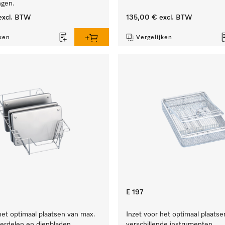
ngen.
xcl. BTW
135,00 €
excl. BTW
ken
Vergelijken
E 197
het optimaal plaatsen van max.
Inzet voor het optimaal plaatse
erdelen en dienbladen.
verschillende instrumenten.