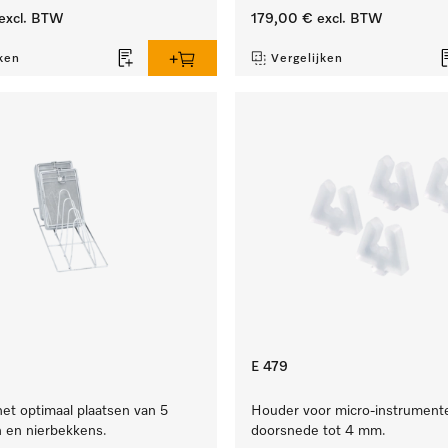
excl. BTW
179,00 €
excl. BTW
ken
Vergelijken
E 479
het optimaal plaatsen van 5
Houder voor micro-instrument
n en nierbekkens.
doorsnede tot 4 mm.