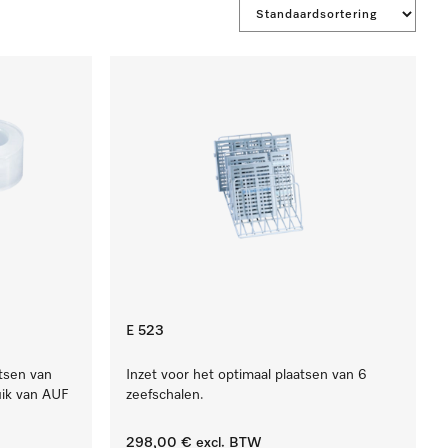
E 523
atsen van
Inzet voor het optimaal plaatsen van 6
uik van AUF
zeefschalen.
298,00 €
excl. BTW