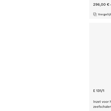
296,00 €
Vergelij
E 131/1
Inzet voor 
zeefschale