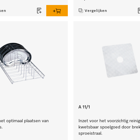
ken
Vergelijken
A 11/1
het optimaal plaatsen van
Inzet voor het voorzichtig reini
s.
kwetsbaar spoelgoed door brek
sproeistraal.