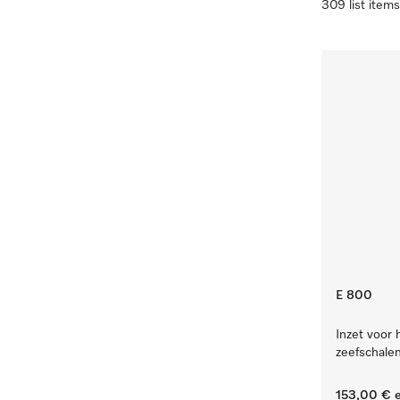
309 list items
E 800
Inzet voor 
zeefschalen
153,00 €
e