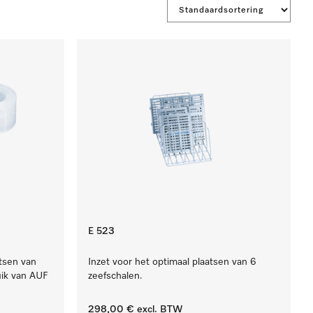
E 523
atsen van
Inzet voor het optimaal plaatsen van 6
uik van AUF
zeefschalen.
298,00 €
excl. BTW