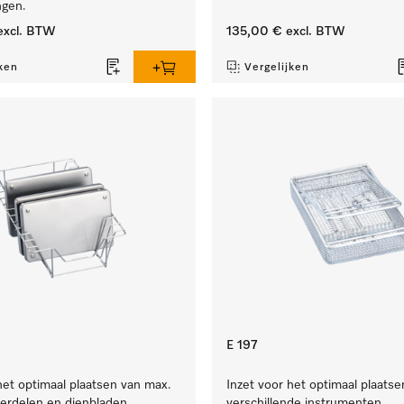
ngen.
xcl. BTW
135,00 €
excl. BTW
ken
Vergelijken
E 197
het optimaal plaatsen van max.
Inzet voor het optimaal plaatse
erdelen en dienbladen.
verschillende instrumenten.