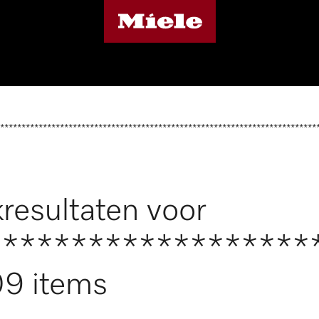
**************************************************************************
resultaten voor
*******************
9 items