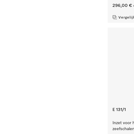
296,00 €
Vergelij
E 131/1
Inzet voor 
zeefschale