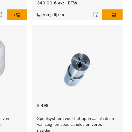
340,00 €
excl. BTW
Vergelijken
E 499
n van
Spoelsysteem voor het optimaal plaatsen
.
van zuig- en spoelcanules en veres-
naalden.