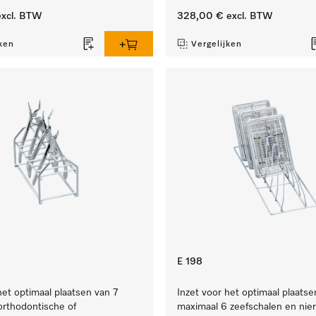
xcl. BTW
328,00 €
excl. BTW
ken
Vergelijken
E 198
het optimaal plaatsen van 7
Inzet voor het optimaal plaatse
 orthodontische of
maximaal 6 zeefschalen en nie