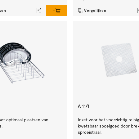
ken
Vergelijken
A 11/1
het optimaal plaatsen van
Inzet voor het voorzichtig reini
s.
kwetsbaar spoelgoed door brek
sproeistraal.