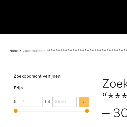
Home
Zoekresultaten:
***********************************************
Zoekopdracht verfijnen
Zoek
Prijs
“**
€
tot
– 30