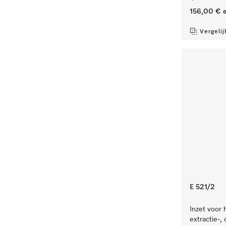
156,00 €
e
Vergelij
E 521/2
Inzet voor 
extractie-,