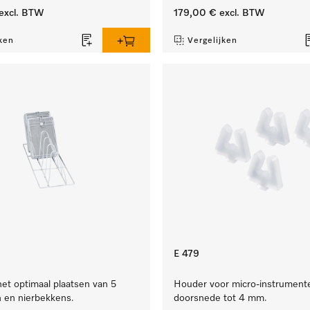
excl. BTW
179,00 €
excl. BTW
ken
Vergelijken
E 479
het optimaal plaatsen van 5
Houder voor micro-instrument
n en nierbekkens.
doorsnede tot 4 mm.