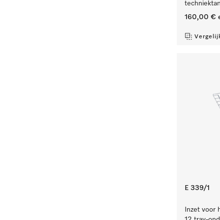
techniekta
160,00 €
e
Vergelij
E 339/1
Inzet voor 
12 tray-ond