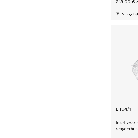
213,00 €
e
Vergelij
E 104/1
Inzet voor 
reageerbuis