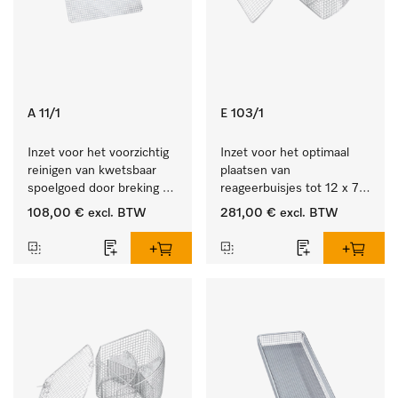
A 11/1
E 103/1
Inzet voor het voorzichtig 
Inzet voor het optimaal 
reinigen van kwetsbaar 
plaatsen van 
spoelgoed door breking 
reageerbuisjes tot 12 x 75 
sproeistraal.
mm.
108,00 €
excl. BTW
281,00 €
excl. BTW