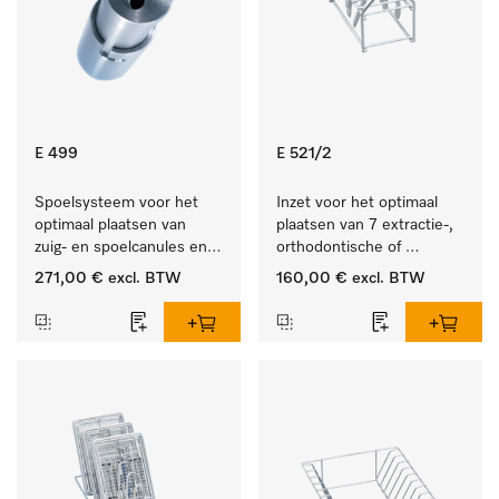
E 499
E 521/2
Spoelsysteem voor het 
Inzet voor het optimaal 
optimaal plaatsen van 
plaatsen van 7 extractie-, 
zuig- en spoelcanules en 
orthodontische of 
veres-naalden.
techniektangen.
271,00 €
excl. BTW
160,00 €
excl. BTW