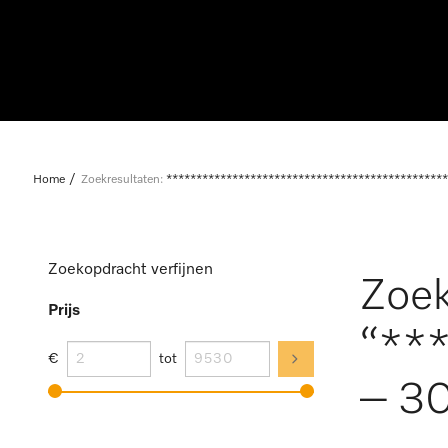
Home
Zoekresultaten:
***********************************************
Zoekopdracht verfijnen
Zoek
Prijs
“**
€
tot
– 30