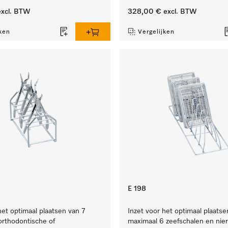
xcl. BTW
328,00 €
excl. BTW
ken
Vergelijken
E 198
het optimaal plaatsen van 7
Inzet voor het optimaal plaatse
 orthodontische of
maximaal 6 zeefschalen en nie