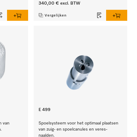
340,00 €
excl. BTW
Vergelijken
E 499
n van
Spoelsysteem voor het optimaal plaatsen
.
van zuig- en spoelcanules en veres-
naalden.