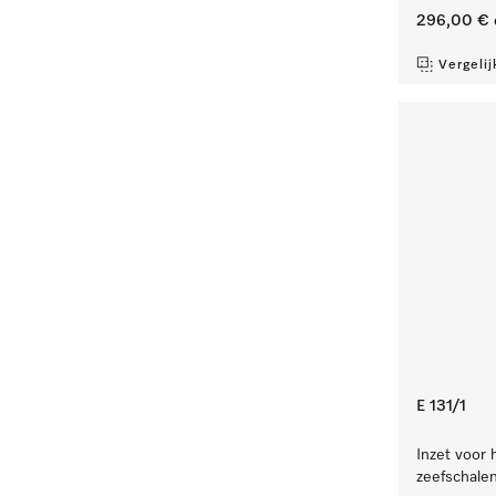
296,00 €
Vergelij
E 131/1
Inzet voor 
zeefschale