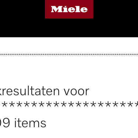
**************************************************************************
resultaten voor
*******************
9 items