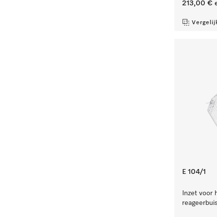
213,00 €
e
Vergelij
E 104/1
Inzet voor 
reageerbuis