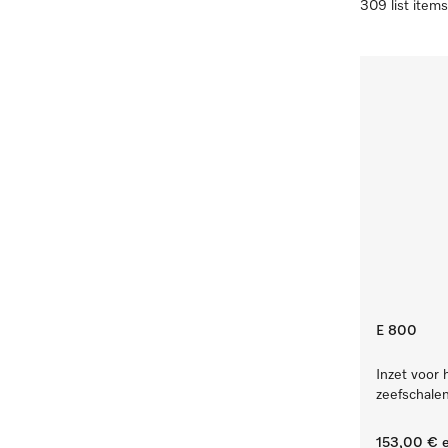
309 list items
E 800
Inzet voor 
zeefschalen
153,00 €
e