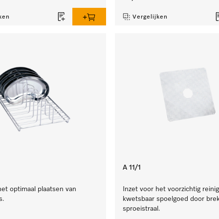
ken
Vergelijken
A 11/1
het optimaal plaatsen van
Inzet voor het voorzichtig reini
s.
kwetsbaar spoelgoed door brek
sproeistraal.