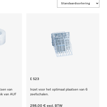
E 523
atsen van
Inzet voor het optimaal plaatsen van 6
uik van AUF
zeefschalen.
298,00 €
excl. BTW