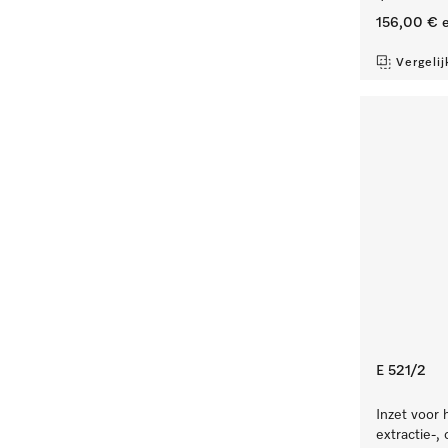
156,00 €
e
Vergelij
E 521/2
Inzet voor 
extractie-,