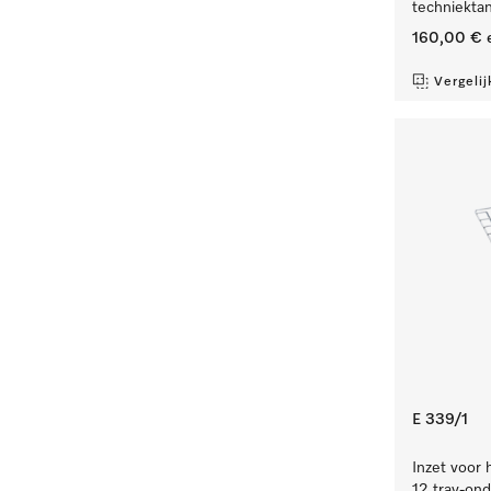
techniekta
160,00 €
e
Vergelij
E 339/1
Inzet voor 
12 tray-ond