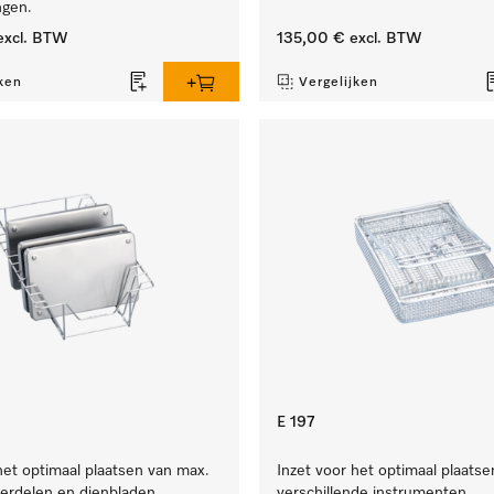
ngen.
xcl. BTW
135,00 €
excl. BTW
ken
Vergelijken
E 197
het optimaal plaatsen van max.
Inzet voor het optimaal plaatse
erdelen en dienbladen.
verschillende instrumenten.