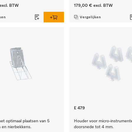
excl. BTW
179,00 €
excl. BTW
ken
Vergelijken
E 479
het optimaal plaatsen van 5
Houder voor micro-instrument
n en nierbekkens.
doorsnede tot 4 mm.