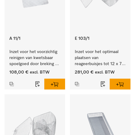
A 11/1
E 103/1
Inzet voor het voorzichtig 
Inzet voor het optimaal 
reinigen van kwetsbaar 
plaatsen van 
spoelgoed door breking 
reageerbuisjes tot 12 x 75 
sproeistraal.
mm.
108,00 €
excl. BTW
281,00 €
excl. BTW