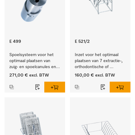
E 499
E 521/2
Spoelsysteem voor het 
Inzet voor het optimaal 
optimaal plaatsen van 
plaatsen van 7 extractie-, 
zuig- en spoelcanules en 
orthodontische of 
veres-naalden.
techniektangen.
271,00 €
excl. BTW
160,00 €
excl. BTW