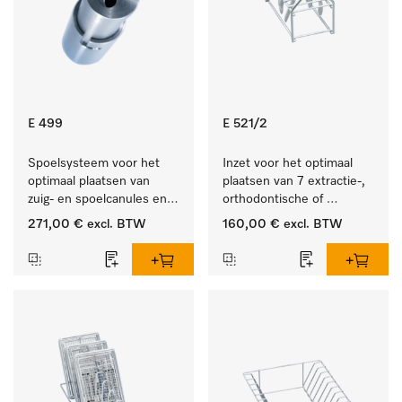
E 499
E 521/2
Spoelsysteem voor het 
Inzet voor het optimaal 
optimaal plaatsen van 
plaatsen van 7 extractie-, 
zuig- en spoelcanules en 
orthodontische of 
veres-naalden.
techniektangen.
271,00 €
excl. BTW
160,00 €
excl. BTW