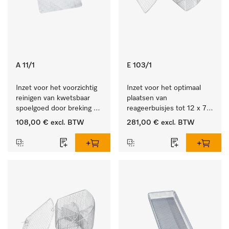
A 11/1
E 103/1
Inzet voor het voorzichtig 
Inzet voor het optimaal 
reinigen van kwetsbaar 
plaatsen van 
spoelgoed door breking 
reageerbuisjes tot 12 x 75 
sproeistraal.
mm.
108,00 €
excl. BTW
281,00 €
excl. BTW