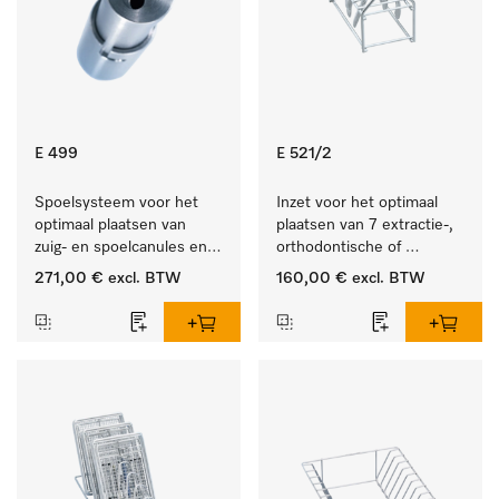
E 499
E 521/2
Spoelsysteem voor het 
Inzet voor het optimaal 
optimaal plaatsen van 
plaatsen van 7 extractie-, 
zuig- en spoelcanules en 
orthodontische of 
veres-naalden.
techniektangen.
271,00 €
excl. BTW
160,00 €
excl. BTW