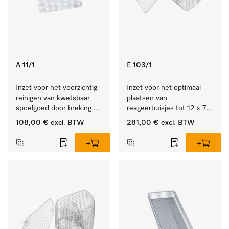
A 11/1
E 103/1
Inzet voor het voorzichtig 
Inzet voor het optimaal 
reinigen van kwetsbaar 
plaatsen van 
spoelgoed door breking 
reageerbuisjes tot 12 x 75 
sproeistraal.
mm.
108,00 €
excl. BTW
281,00 €
excl. BTW