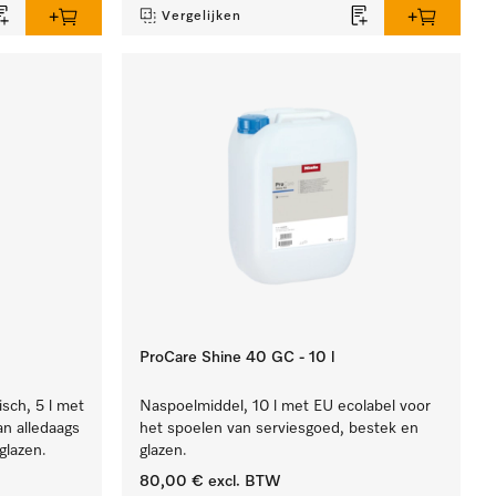
Vergelijken
ProCare Shine 40 GC - 10 l
isch, 5 l met
Naspoelmiddel, 10 l met EU ecolabel voor
an alledaags
het spoelen van serviesgoed, bestek en
glazen.
glazen.
80,00 €
excl. BTW