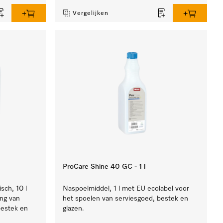
Vergelijken
ProCare Shine 40 GC - 1 l
isch, 10 l
Naspoelmiddel, 1 l met EU ecolabel voor
ing van
het spoelen van serviesgoed, bestek en
bestek en
glazen.