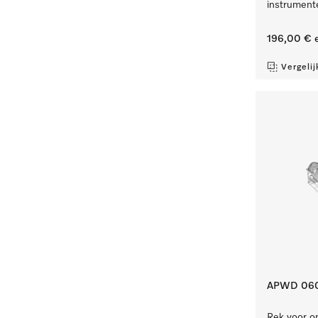
instrument
196,00 €
e
Vergelij
APWD 06
Rek voor op