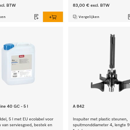
xcl. BTW
83,00 €
excl. BTW
ken
Vergelijken
ine 40 GC - 5 l
A 842
el, 5 l met EU ecolabel voor
Inspuiter met plastic steunen,
n van serviesgoed, bestek en
spuitmonddiameter 4, lengte 