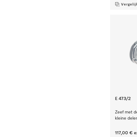
Vergelij
E 473/2
Zeef met de
kleine dele
117,00 €
e