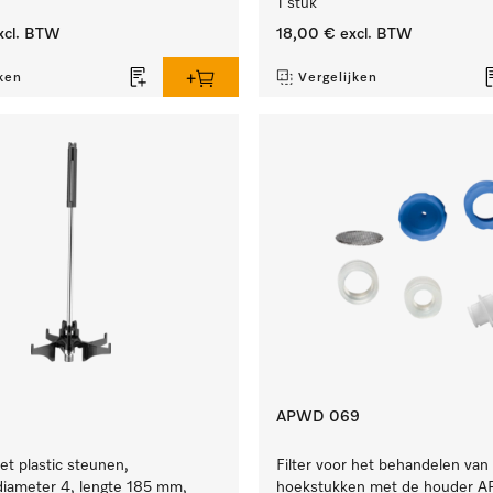
1 stuk
xcl. BTW
18,00 €
excl. BTW
ken
Vergelijken
APWD 069
et plastic steunen,
Filter voor het behandelen van
iameter 4, lengte 185 mm,
hoekstukken met de houder 