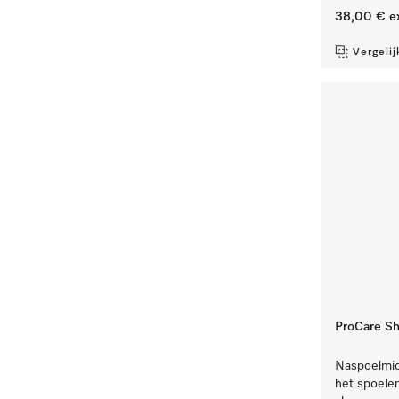
38,00 €
e
Vergelij
ProCare Sh
Naspoelmidd
het spoele