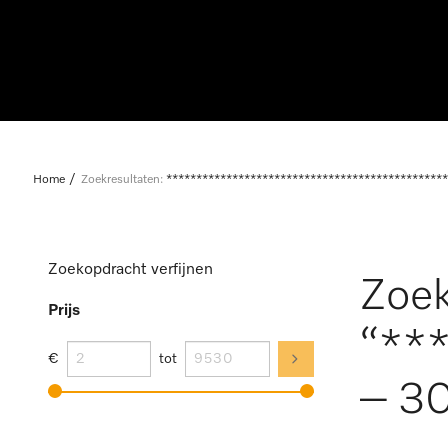
Home
Zoekresultaten:
***********************************************
Zoekopdracht verfijnen
Zoek
Prijs
“**
€
tot
– 30