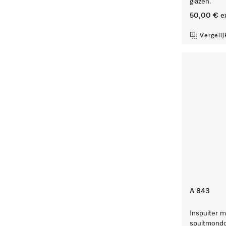
glazen.
50,00 €
e
Vergelij
A 843
Inspuiter m
spuitmondd