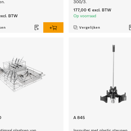
en.
300/3.
177,00 €
excl. BTW
xcl. BTW
Op voorraad
ken
Vergelijken
0
A 845
timaal plaatsen van
Inspuiter met plastic steunen,