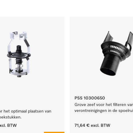
PSS 10300650
Grove zeef voor het filteren va
verontreinigingen in de spoelru
r het optimaal plaatsen van
oekstukken.
xcl. BTW
71,64 €
excl. BTW