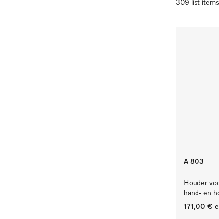
309 list items
A 803
Houder voo
hand- en h
171,00 €
e