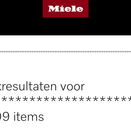
**************************************************************************
resultaten voor
*******************
9 items