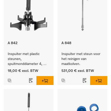
A 842
A 848
Inspuiter met plastic 
Inspuiter met steun voor 
steunen, 
het reinigen van 
spuitmonddiameter 4, 
maatkolven.
lengte 90 mm, 1 stuk
18,00 €
excl. BTW
531,00 €
excl. BTW