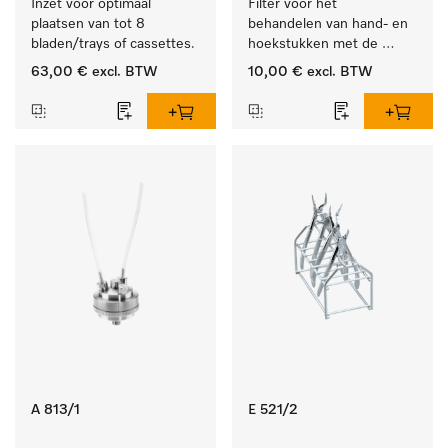
Inzet voor optimaal 
Filter voor het 
plaatsen van tot 8 
behandelen van hand- en 
bladen/trays of cassettes.
hoekstukken met de 
houder APWD 068
63,00 €
excl. BTW
10,00 €
excl. BTW
A 813/1
E 521/2