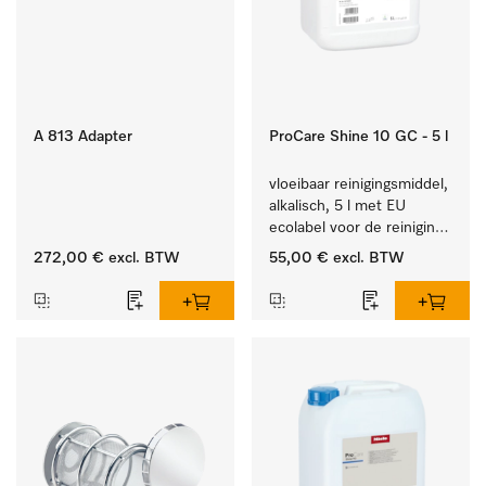
A 813 Adapter
ProCare Shine 10 GC - 5 l
vloeibaar reinigingsmiddel, 
alkalisch, 5 l met EU 
ecolabel voor de reiniging 
van alledaags vuil op 
272,00 €
excl. BTW
55,00 €
excl. BTW
serviesgoed, bestek en 
glazen.