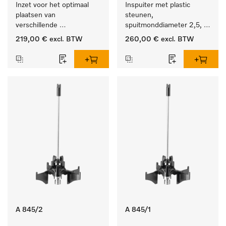
Inzet voor het optimaal 
Inspuiter met plastic 
plaatsen van 
steunen, 
verschillende 
spuitmonddiameter 2,5, 
instrumenten.
lengte 125 mm, 20 stuks. 
219,00 €
excl. BTW
260,00 €
excl. BTW
A 845/2
A 845/1