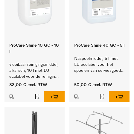
ProCare Shine 10 GC - 10
ProCare Shine 40 GC - 5 l
l
Naspoelmiddel, 5 l met 
vloeibaar reinigingsmiddel, 
EU ecolabel voor het 
alkalisch, 10 l met EU 
spoelen van serviesgoed, 
ecolabel voor de reiniging 
bestek en glazen.
van alledaags vuil op 
83,00 €
excl. BTW
50,00 €
excl. BTW
serviesgoed, bestek en 
glazen.