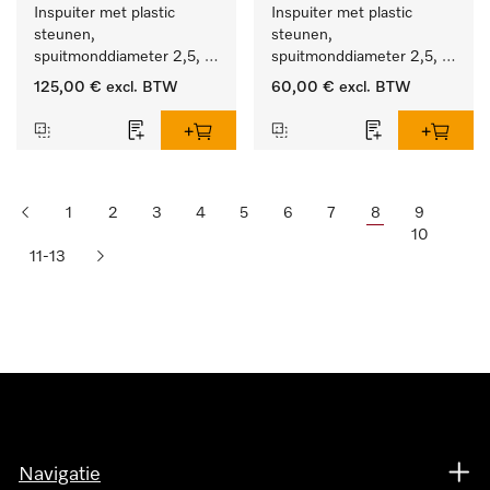
Inspuiter met plastic 
Inspuiter met plastic 
steunen, 
steunen, 
spuitmonddiameter 2,5, 
spuitmonddiameter 2,5, 
lengte 125 mm, 10 stuks.
lengte 125 mm, 5 stuks.
125,00 €
excl. BTW
60,00 €
excl. BTW
1
2
3
4
5
6
7
8
9
10
11-13
Navigatie