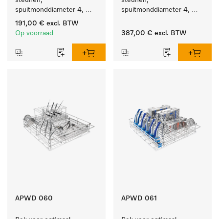
steunen, 
steunen, 
spuitmonddiameter 4, 
spuitmonddiameter 4, 
lengte 185 mm, 10 stuks
lengte 185 mm, 20 stuks
191,00 €
excl. BTW
Op voorraad
387,00 €
excl. BTW
APWD 060
APWD 061