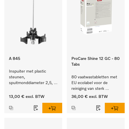
A 845
ProCare Shine 12 GC - 80
Tabs
Inspuiter met plastic 
steunen, 
80 vaatwastabletten met 
spuitmonddiameter 2,5, 
EU ecolabel voor de 
lengte 125 mm, 1 stuk.
reiniging van sterk 
vervuild serviesgoed, 
13,00 €
excl. BTW
36,00 €
excl. BTW
bestek en glazen.