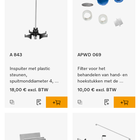
A 843
APWD 069
Inspuiter met plastic 
Filter voor het 
steunen, 
behandelen van hand- en 
spuitmonddiameter 4, 
hoekstukken met de 
lengte 185 mm, 1 stuk
houder APWD 068
18,00 €
excl. BTW
10,00 €
excl. BTW