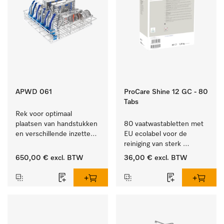
APWD 061
ProCare Shine 12 GC - 80
Tabs
Rek voor optimaal 
plaatsen van handstukken 
80 vaatwastabletten met 
en verschillende inzetten 
EU ecolabel voor de 
en zeefschalen.
reiniging van sterk 
vervuild serviesgoed, 
650,00 €
excl. BTW
36,00 €
excl. BTW
bestek en glazen.