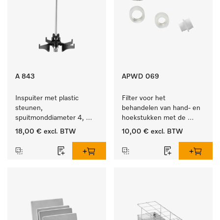
A 843
APWD 069
Inspuiter met plastic 
Filter voor het 
steunen, 
behandelen van hand- en 
spuitmonddiameter 4, 
hoekstukken met de 
lengte 185 mm, 1 stuk
houder APWD 068
18,00 €
excl. BTW
10,00 €
excl. BTW