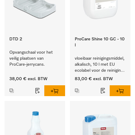
DTD 2
ProCare Shine 10 GC - 10
l
Opvangschaal voor het 
veilig plaatsen van 
vloeibaar reinigingsmiddel, 
ProCare-jerrycans. 
alkalisch, 10 l met EU 
ecolabel voor de reiniging 
van alledaags vuil op 
38,00 €
excl. BTW
83,00 €
excl. BTW
serviesgoed, bestek en 
glazen.