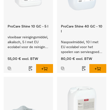
ProCare Shine 10 GC - 5 l
ProCare Shine 40 GC - 10
l
vloeibaar reinigingsmiddel, 
alkalisch, 5 l met EU 
Naspoelmiddel, 10 l met 
ecolabel voor de reiniging 
EU ecolabel voor het 
van alledaags vuil op 
spoelen van serviesgoed, 
serviesgoed, bestek en 
bestek en glazen.
55,00 €
excl. BTW
80,00 €
excl. BTW
glazen.