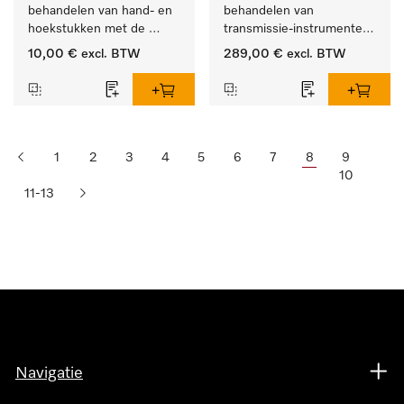
behandelen van hand- en 
behandelen van 
hoekstukken met de 
transmissie-instrumenten 
houder APWD 068
met externe spray.
10,00 €
excl. BTW
289,00 €
excl. BTW
1
2
3
4
5
6
7
8
9
10
11-13
Navigatie