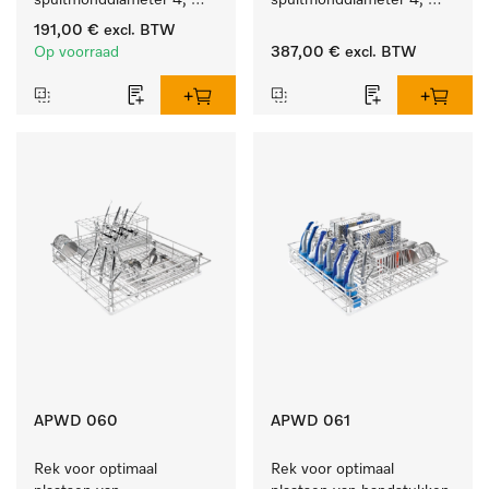
spuitmonddiameter 4, 
spuitmonddiameter 4, 
lengte 185 mm, 10 stuks
lengte 185 mm, 20 stuks
191,00 €
excl. BTW
Op voorraad
387,00 €
excl. BTW
APWD 060
APWD 061
Rek voor optimaal 
Rek voor optimaal 