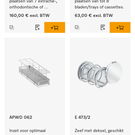
plaatsen van 7 extractie-, 
plaatsen van tot 8 
orthodontische of 
bladen/trays of cassettes.
techniektangen.
160,00 €
excl. BTW
63,00 €
excl. BTW
APWD 062
E 473/2
Inzet voor optimaal 
Zeef met deksel, geschikt 