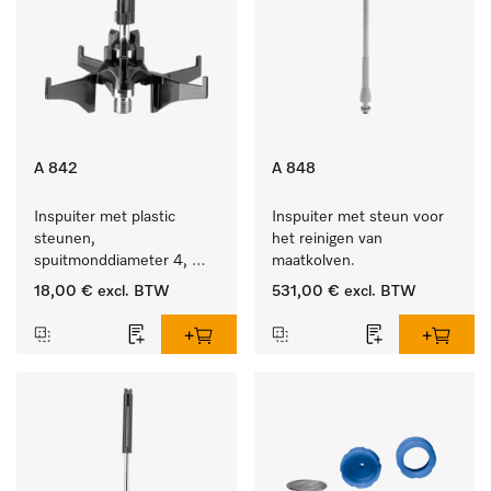
A 842
A 848
Inspuiter met plastic 
Inspuiter met steun voor 
steunen, 
het reinigen van 
spuitmonddiameter 4, 
maatkolven.
lengte 90 mm, 1 stuk
18,00 €
excl. BTW
531,00 €
excl. BTW