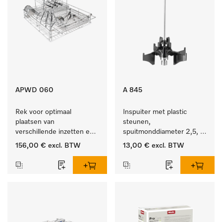
APWD 060
A 845
Rek voor optimaal 
Inspuiter met plastic 
plaatsen van 
steunen, 
verschillende inzetten en 
spuitmonddiameter 2,5, 
zeefschalen.
lengte 125 mm, 1 stuk.
156,00 €
excl. BTW
13,00 €
excl. BTW