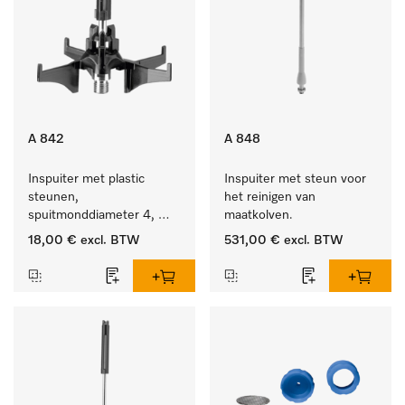
A 842
A 848
Inspuiter met plastic 
Inspuiter met steun voor 
steunen, 
het reinigen van 
spuitmonddiameter 4, 
maatkolven.
lengte 90 mm, 1 stuk
18,00 €
excl. BTW
531,00 €
excl. BTW