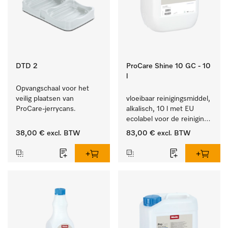
DTD 2
ProCare Shine 10 GC - 10
l
Opvangschaal voor het 
veilig plaatsen van 
vloeibaar reinigingsmiddel, 
ProCare-jerrycans. 
alkalisch, 10 l met EU 
ecolabel voor de reiniging 
van alledaags vuil op 
38,00 €
excl. BTW
83,00 €
excl. BTW
serviesgoed, bestek en 
glazen.