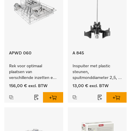
APWD 060
A 845
Rek voor optimaal 
Inspuiter met plastic 
plaatsen van 
steunen, 
verschillende inzetten en 
spuitmonddiameter 2,5, 
zeefschalen.
lengte 125 mm, 1 stuk.
156,00 €
excl. BTW
13,00 €
excl. BTW