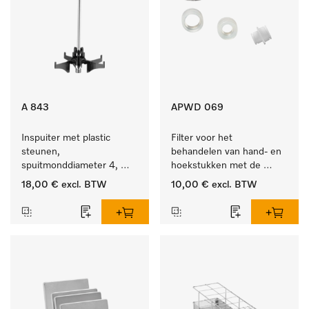
A 843
APWD 069
Inspuiter met plastic 
Filter voor het 
steunen, 
behandelen van hand- en 
spuitmonddiameter 4, 
hoekstukken met de 
lengte 185 mm, 1 stuk
houder APWD 068
18,00 €
excl. BTW
10,00 €
excl. BTW