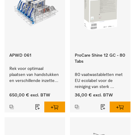
APWD 061
ProCare Shine 12 GC - 80
Tabs
Rek voor optimaal 
plaatsen van handstukken 
80 vaatwastabletten met 
en verschillende inzetten 
EU ecolabel voor de 
en zeefschalen.
reiniging van sterk 
vervuild serviesgoed, 
650,00 €
excl. BTW
36,00 €
excl. BTW
bestek en glazen.