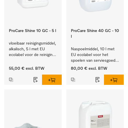
ProCare Shine 10 GC - 5 l
ProCare Shine 40 GC - 10
l
vloeibaar reinigingsmiddel, 
alkalisch, 5 l met EU 
Naspoelmiddel, 10 l met 
ecolabel voor de reiniging 
EU ecolabel voor het 
van alledaags vuil op 
spoelen van serviesgoed, 
serviesgoed, bestek en 
bestek en glazen.
55,00 €
excl. BTW
80,00 €
excl. BTW
glazen.