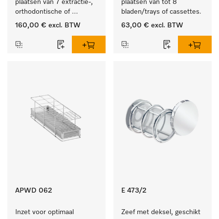
plaatsen van 7 extractie-, 
plaatsen van tot 8 
orthodontische of 
bladen/trays of cassettes.
techniektangen.
160,00 €
excl. BTW
63,00 €
excl. BTW
APWD 062
E 473/2
Inzet voor optimaal 
Zeef met deksel, geschikt 