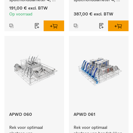
spuitmonddiameter 4, 
spuitmonddiameter 4, 
lengte 185 mm, 10 stuks
lengte 185 mm, 20 stuks
191,00 €
excl. BTW
Op voorraad
387,00 €
excl. BTW
APWD 060
APWD 061
Rek voor optimaal 
Rek voor optimaal 