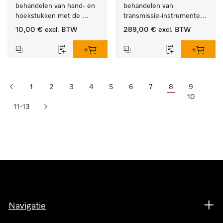
behandelen van hand- en 
behandelen van 
hoekstukken met de 
transmissie-instrumenten 
houder APWD 068
met externe spray.
10,00 €
excl. BTW
289,00 €
excl. BTW
1
2
3
4
5
6
7
8
9
10
11-13
Navigatie