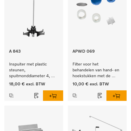
A 843
APWD 069
Inspuiter met plastic 
Filter voor het 
steunen, 
behandelen van hand- en 
spuitmonddiameter 4, 
hoekstukken met de 
lengte 185 mm, 1 stuk
houder APWD 068
18,00 €
excl. BTW
10,00 €
excl. BTW