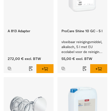
A 813 Adapter
ProCare Shine 10 GC - 5 l
vloeibaar reinigingsmiddel, 
alkalisch, 5 l met EU 
ecolabel voor de reiniging 
van alledaags vuil op 
272,00 €
excl. BTW
55,00 €
excl. BTW
serviesgoed, bestek en 
glazen.