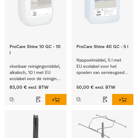
ProCare Shine 10 GC - 10
ProCare Shine 40 GC - 5 l
l
Naspoelmiddel, 5 l met 
vloeibaar reinigingsmiddel, 
EU ecolabel voor het 
alkalisch, 10 l met EU 
spoelen van serviesgoed, 
ecolabel voor de reiniging 
bestek en glazen.
van alledaags vuil op 
83,00 €
excl. BTW
50,00 €
excl. BTW
serviesgoed, bestek en 
glazen.