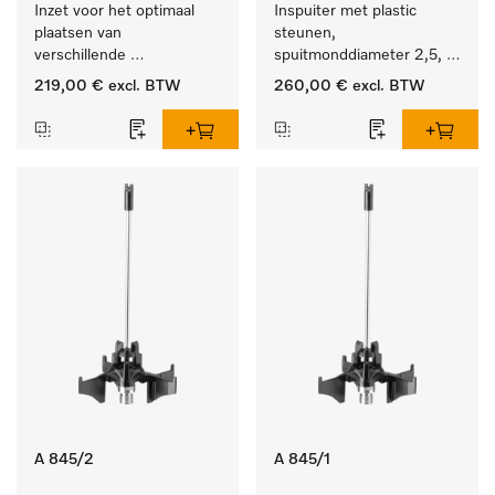
Inzet voor het optimaal 
Inspuiter met plastic 
plaatsen van 
steunen, 
verschillende 
spuitmonddiameter 2,5, 
instrumenten.
lengte 125 mm, 20 stuks. 
219,00 €
excl. BTW
260,00 €
excl. BTW
A 845/2
A 845/1