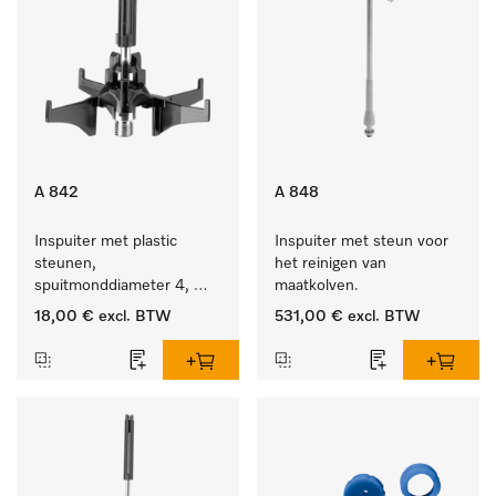
A 842
A 848
Inspuiter met plastic 
Inspuiter met steun voor 
steunen, 
het reinigen van 
spuitmonddiameter 4, 
maatkolven.
lengte 90 mm, 1 stuk
18,00 €
excl. BTW
531,00 €
excl. BTW