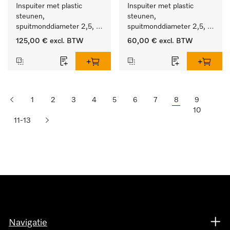
Inspuiter met plastic 
Inspuiter met plastic 
steunen, 
steunen, 
spuitmonddiameter 2,5, 
spuitmonddiameter 2,5, 
lengte 125 mm, 10 stuks.
lengte 125 mm, 5 stuks.
125,00 €
excl. BTW
60,00 €
excl. BTW
1
2
3
4
5
6
7
8
9
10
11-13
Navigatie