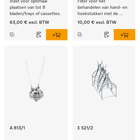
Inzet voor optimaal 
Filter voor het 
plaatsen van tot 8 
behandelen van hand- en 
bladen/trays of cassettes.
hoekstukken met de 
houder APWD 068
63,00 €
excl. BTW
10,00 €
excl. BTW
A 813/1
E 521/2