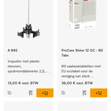
A 845
ProCare Shine 12 GC - 80
Tabs
Inspuiter met plastic 
steunen, 
80 vaatwastabletten met 
spuitmonddiameter 2,5, 
EU ecolabel voor de 
lengte 125 mm, 1 stuk.
reiniging van sterk 
vervuild serviesgoed, 
13,00 €
excl. BTW
36,00 €
excl. BTW
bestek en glazen.