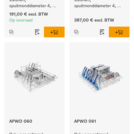
steunen, 
steunen, 
spuitmonddiameter 4, 
spuitmonddiameter 4, 
lengte 185 mm, 10 stuks
lengte 185 mm, 20 stuks
191,00 €
excl. BTW
Op voorraad
387,00 €
excl. BTW
APWD 060
APWD 061