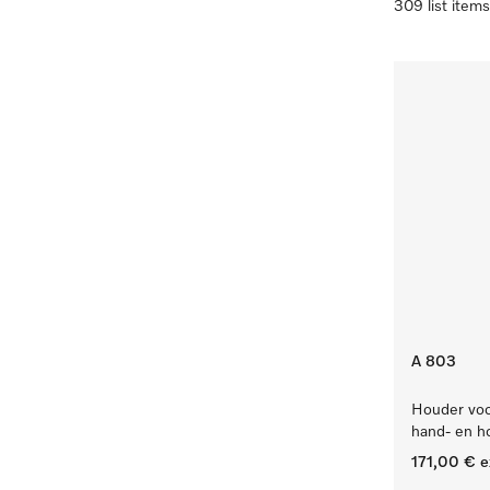
309 list items
A 803
Houder voo
hand- en h
171,00 €
e