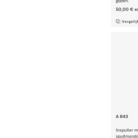
glazen.
50,00 €
e
Vergelij
A 843
Inspuiter m
spuitmondd