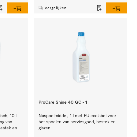
Vergelijken
ProCare Shine 40 GC - 1 l
isch, 10 l
Naspoelmiddel, 1 l met EU ecolabel voor
ing van
het spoelen van serviesgoed, bestek en
bestek en
glazen.