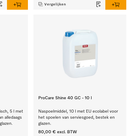
Vergelijken
ProCare Shine 40 GC - 10 l
isch, 5 l met
Naspoelmiddel, 10 l met EU ecolabel voor
an alledaags
het spoelen van serviesgoed, bestek en
glazen.
glazen.
80,00 €
excl. BTW