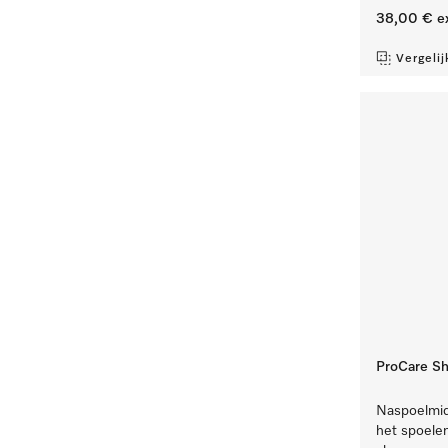
38,00 €
e
Vergelij
ProCare Sh
Naspoelmidd
het spoele