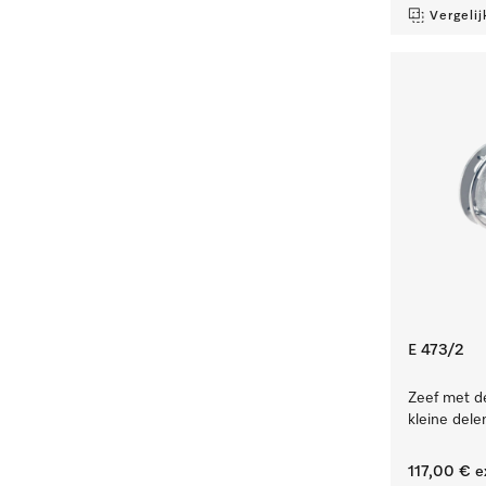
Vergelij
E 473/2
Zeef met de
kleine dele
117,00 €
e