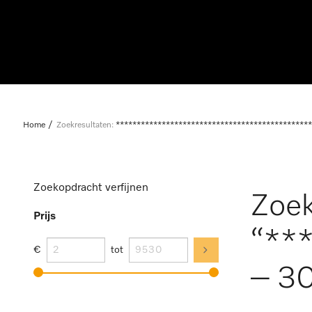
Home
Zoekresultaten:
***********************************************
Zoekopdracht verfijnen
Zoek
Prijs
“**
€
tot
– 30