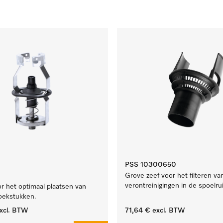
PSS 10300650
Grove zeef voor het filteren va
verontreinigingen in de spoelru
r het optimaal plaatsen van
oekstukken.
xcl. BTW
71,64 €
excl. BTW