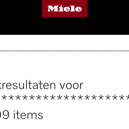
**************************************************************************
resultaten voor
*******************
9 items