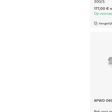
300/3.
177,00 €
e
Op voorraa
Vergelij
APWD 06
Rek voor op