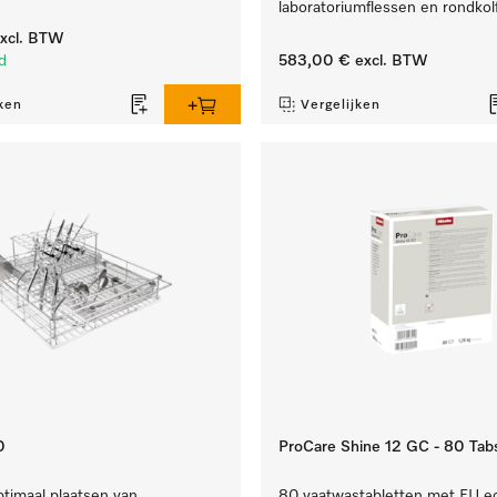
laboratoriumflessen en rondkolf
xcl. BTW
d
583,00 €
excl. BTW
ken
Vergelijken
0
ProCare Shine 12 GC - 80 Tab
timaal plaatsen van
80 vaatwastabletten met EU ec