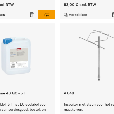
xcl. BTW
83,00 €
excl. BTW
ken
Vergelijken
ine 40 GC - 5 l
A 848
el, 5 l met EU ecolabel voor
Inspuiter met steun voor het r
n van serviesgoed, bestek en
maatkolven.