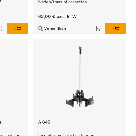
.
bladen/trays of cassettes.
63,00 €
excl. BTW
Vergelijken
s
A 845
olabel voor
Inspuiter met plastic steunen,