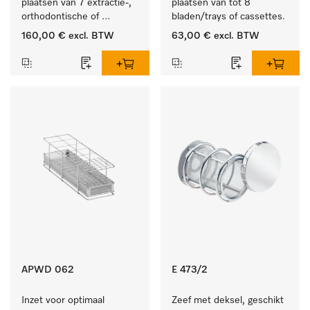
plaatsen van 7 extractie-, 
plaatsen van tot 8 
orthodontische of 
bladen/trays of cassettes.
techniektangen.
160,00 €
excl. BTW
63,00 €
excl. BTW
APWD 062
E 473/2
Inzet voor optimaal 
Zeef met deksel, geschikt 