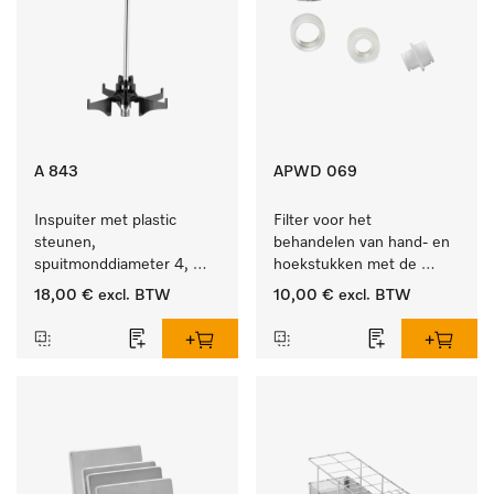
A 843
APWD 069
Inspuiter met plastic 
Filter voor het 
steunen, 
behandelen van hand- en 
spuitmonddiameter 4, 
hoekstukken met de 
lengte 185 mm, 1 stuk
houder APWD 068
18,00 €
excl. BTW
10,00 €
excl. BTW