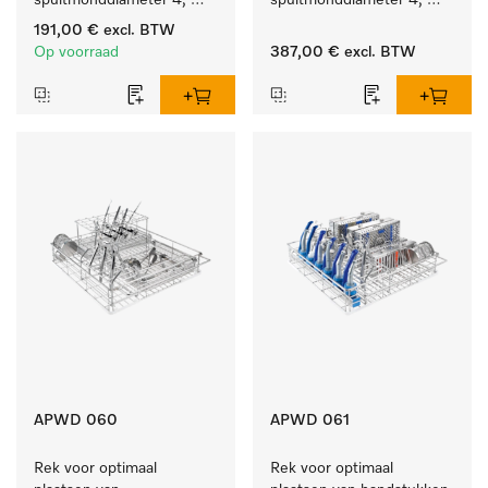
spuitmonddiameter 4, 
spuitmonddiameter 4, 
lengte 185 mm, 10 stuks
lengte 185 mm, 20 stuks
191,00 €
excl. BTW
Op voorraad
387,00 €
excl. BTW
APWD 060
APWD 061
Rek voor optimaal 
Rek voor optimaal 