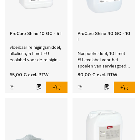
ProCare Shine 10 GC - 5 l
ProCare Shine 40 GC - 10
l
vloeibaar reinigingsmiddel, 
alkalisch, 5 l met EU 
Naspoelmiddel, 10 l met 
ecolabel voor de reiniging 
EU ecolabel voor het 
van alledaags vuil op 
spoelen van serviesgoed, 
serviesgoed, bestek en 
bestek en glazen.
55,00 €
excl. BTW
80,00 €
excl. BTW
glazen.