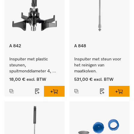
A 842
A 848
Inspuiter met plastic 
Inspuiter met steun voor 
steunen, 
het reinigen van 
spuitmonddiameter 4, 
maatkolven.
lengte 90 mm, 1 stuk
18,00 €
excl. BTW
531,00 €
excl. BTW