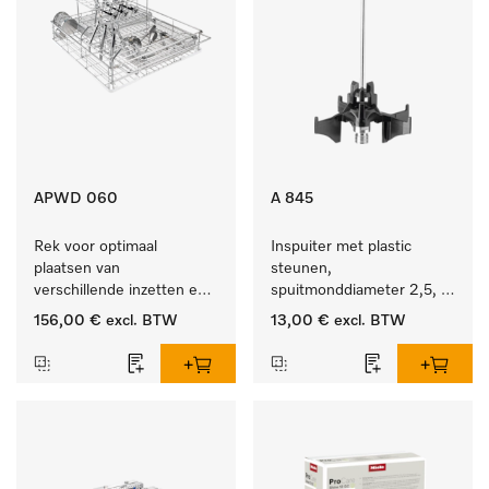
APWD 060
A 845
Rek voor optimaal 
Inspuiter met plastic 
plaatsen van 
steunen, 
verschillende inzetten en 
spuitmonddiameter 2,5, 
zeefschalen.
lengte 125 mm, 1 stuk.
156,00 €
excl. BTW
13,00 €
excl. BTW