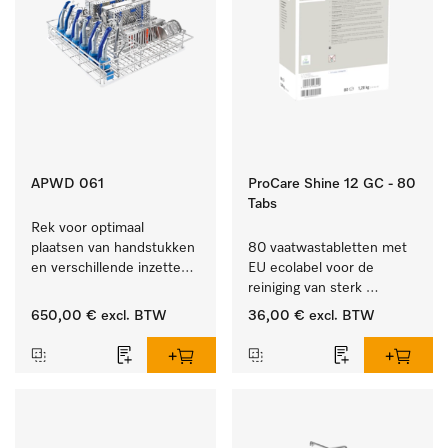
APWD 061
ProCare Shine 12 GC - 80
Tabs
Rek voor optimaal 
plaatsen van handstukken 
80 vaatwastabletten met 
en verschillende inzetten 
EU ecolabel voor de 
en zeefschalen.
reiniging van sterk 
vervuild serviesgoed, 
650,00 €
excl. BTW
36,00 €
excl. BTW
bestek en glazen.