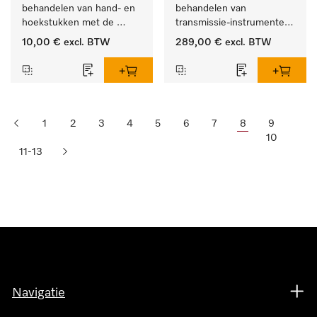
behandelen van hand- en 
behandelen van 
hoekstukken met de 
transmissie-instrumenten 
houder APWD 068
met externe spray.
10,00 €
excl. BTW
289,00 €
excl. BTW
1
2
3
4
5
6
7
8
9
10
11-13
Navigatie