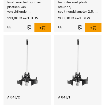
Inzet voor het optimaal 
Inspuiter met plastic 
plaatsen van 
steunen, 
verschillende 
spuitmonddiameter 2,5, 
instrumenten.
lengte 125 mm, 20 stuks. 
219,00 €
excl. BTW
260,00 €
excl. BTW
A 845/2
A 845/1