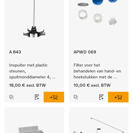
A 843
APWD 069
Inspuiter met plastic 
Filter voor het 
steunen, 
behandelen van hand- en 
spuitmonddiameter 4, 
hoekstukken met de 
lengte 185 mm, 1 stuk
houder APWD 068
18,00 €
excl. BTW
10,00 €
excl. BTW