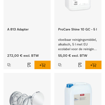
A 813 Adapter
ProCare Shine 10 GC - 5 l
vloeibaar reinigingsmiddel, 
alkalisch, 5 l met EU 
ecolabel voor de reiniging 
van alledaags vuil op 
272,00 €
excl. BTW
55,00 €
excl. BTW
serviesgoed, bestek en 
glazen.