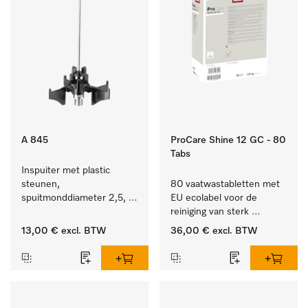
A 845
ProCare Shine 12 GC - 80
Tabs
Inspuiter met plastic 
steunen, 
80 vaatwastabletten met 
spuitmonddiameter 2,5, 
EU ecolabel voor de 
lengte 125 mm, 1 stuk.
reiniging van sterk 
vervuild serviesgoed, 
13,00 €
excl. BTW
36,00 €
excl. BTW
bestek en glazen.