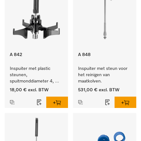
A 842
A 848
Inspuiter met plastic 
Inspuiter met steun voor 
steunen, 
het reinigen van 
spuitmonddiameter 4, 
maatkolven.
lengte 90 mm, 1 stuk
18,00 €
excl. BTW
531,00 €
excl. BTW