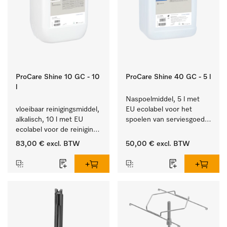
ProCare Shine 10 GC - 10
ProCare Shine 40 GC - 5 l
l
Naspoelmiddel, 5 l met 
vloeibaar reinigingsmiddel, 
EU ecolabel voor het 
alkalisch, 10 l met EU 
spoelen van serviesgoed, 
ecolabel voor de reiniging 
bestek en glazen.
van alledaags vuil op 
83,00 €
excl. BTW
50,00 €
excl. BTW
serviesgoed, bestek en 
glazen.