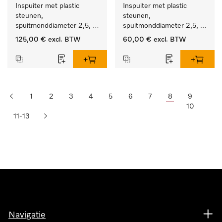
Inspuiter met plastic 
Inspuiter met plastic 
steunen, 
steunen, 
spuitmonddiameter 2,5, 
spuitmonddiameter 2,5, 
lengte 125 mm, 10 stuks.
lengte 125 mm, 5 stuks.
125,00 €
excl. BTW
60,00 €
excl. BTW
1
2
3
4
5
6
7
8
9
10
11-13
Navigatie