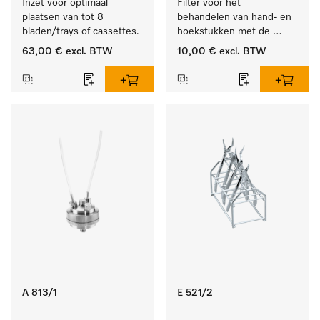
Inzet voor optimaal 
Filter voor het 
plaatsen van tot 8 
behandelen van hand- en 
bladen/trays of cassettes.
hoekstukken met de 
houder APWD 068
63,00 €
excl. BTW
10,00 €
excl. BTW
A 813/1
E 521/2