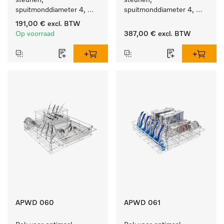
steunen, 
steunen, 
spuitmonddiameter 4, 
spuitmonddiameter 4, 
lengte 185 mm, 10 stuks
lengte 185 mm, 20 stuks
191,00 €
excl. BTW
Op voorraad
387,00 €
excl. BTW
APWD 060
APWD 061