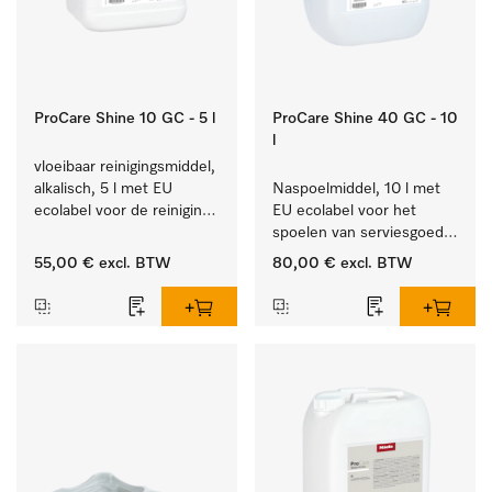
ProCare Shine 10 GC - 5 l
ProCare Shine 40 GC - 10
l
vloeibaar reinigingsmiddel, 
alkalisch, 5 l met EU 
Naspoelmiddel, 10 l met 
ecolabel voor de reiniging 
EU ecolabel voor het 
van alledaags vuil op 
spoelen van serviesgoed, 
serviesgoed, bestek en 
bestek en glazen.
55,00 €
excl. BTW
80,00 €
excl. BTW
glazen.