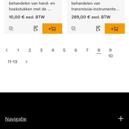
behandelen van hand- en 
behandelen van 
hoekstukken met de 
transmissie-instrumenten 
houder APWD 068
met externe spray.
10,00 €
excl. BTW
289,00 €
excl. BTW
1
2
3
4
5
6
7
8
9
10
11-13
Navigatie