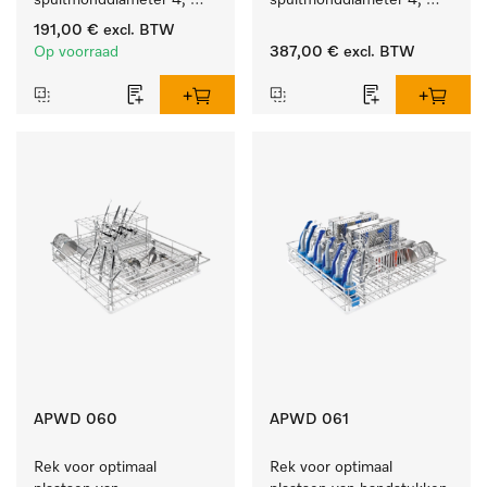
spuitmonddiameter 4, 
spuitmonddiameter 4, 
lengte 185 mm, 10 stuks
lengte 185 mm, 20 stuks
191,00 €
excl. BTW
Op voorraad
387,00 €
excl. BTW
APWD 060
APWD 061
Rek voor optimaal 
Rek voor optimaal 