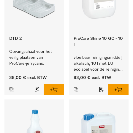
DTD 2
ProCare Shine 10 GC - 10
l
Opvangschaal voor het 
veilig plaatsen van 
vloeibaar reinigingsmiddel, 
ProCare-jerrycans. 
alkalisch, 10 l met EU 
ecolabel voor de reiniging 
van alledaags vuil op 
38,00 €
excl. BTW
83,00 €
excl. BTW
serviesgoed, bestek en 
glazen.