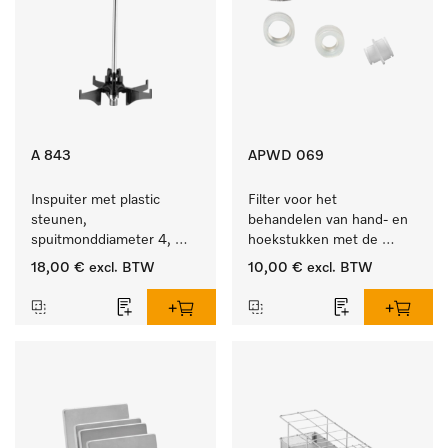
A 843
APWD 069
Inspuiter met plastic 
Filter voor het 
steunen, 
behandelen van hand- en 
spuitmonddiameter 4, 
hoekstukken met de 
lengte 185 mm, 1 stuk
houder APWD 068
18,00 €
excl. BTW
10,00 €
excl. BTW