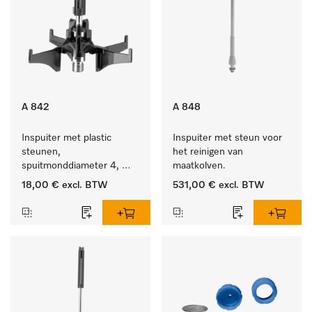
A 842
A 848
Inspuiter met plastic 
Inspuiter met steun voor 
steunen, 
het reinigen van 
spuitmonddiameter 4, 
maatkolven.
lengte 90 mm, 1 stuk
18,00 €
excl. BTW
531,00 €
excl. BTW