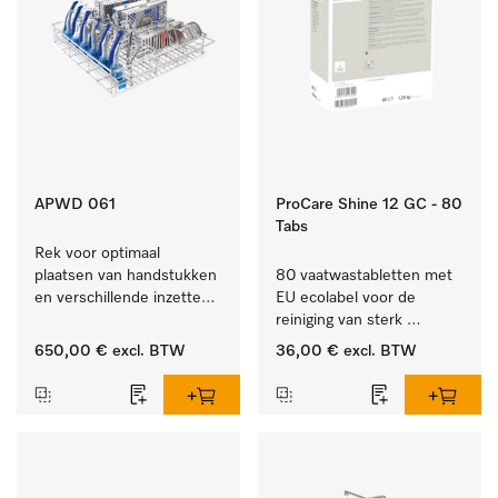
APWD 061
ProCare Shine 12 GC - 80
Tabs
Rek voor optimaal 
plaatsen van handstukken 
80 vaatwastabletten met 
en verschillende inzetten 
EU ecolabel voor de 
en zeefschalen.
reiniging van sterk 
vervuild serviesgoed, 
650,00 €
excl. BTW
36,00 €
excl. BTW
bestek en glazen.