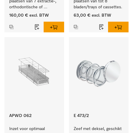
plaatsen van 7 extractie-, 
plaatsen van tot 8 
orthodontische of 
bladen/trays of cassettes.
techniektangen.
160,00 €
excl. BTW
63,00 €
excl. BTW
APWD 062
E 473/2
Inzet voor optimaal 
Zeef met deksel, geschikt 