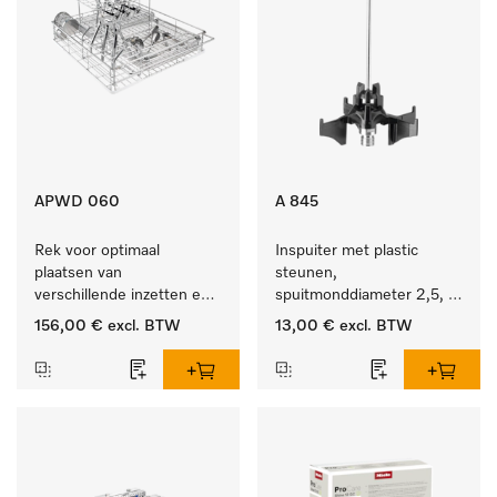
APWD 060
A 845
Rek voor optimaal 
Inspuiter met plastic 
plaatsen van 
steunen, 
verschillende inzetten en 
spuitmonddiameter 2,5, 
zeefschalen.
lengte 125 mm, 1 stuk.
156,00 €
excl. BTW
13,00 €
excl. BTW