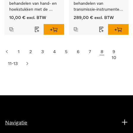
behandelen van hand- en 
behandelen van 
hoekstukken met de 
transmissie-instrumenten 
houder APWD 068
met externe spray.
10,00 €
excl. BTW
289,00 €
excl. BTW
1
2
3
4
5
6
7
8
9
10
11-13
Navigatie