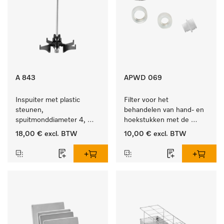
A 843
APWD 069
Inspuiter met plastic 
Filter voor het 
steunen, 
behandelen van hand- en 
spuitmonddiameter 4, 
hoekstukken met de 
lengte 185 mm, 1 stuk
houder APWD 068
18,00 €
excl. BTW
10,00 €
excl. BTW