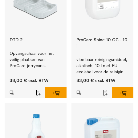
DTD 2
ProCare Shine 10 GC - 10
l
Opvangschaal voor het 
veilig plaatsen van 
vloeibaar reinigingsmiddel, 
ProCare-jerrycans. 
alkalisch, 10 l met EU 
ecolabel voor de reiniging 
van alledaags vuil op 
38,00 €
excl. BTW
83,00 €
excl. BTW
serviesgoed, bestek en 
glazen.