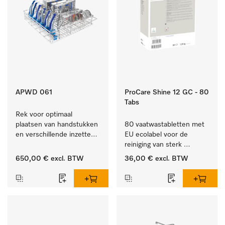
APWD 061
ProCare Shine 12 GC - 80
Tabs
Rek voor optimaal 
plaatsen van handstukken 
80 vaatwastabletten met 
en verschillende inzetten 
EU ecolabel voor de 
en zeefschalen.
reiniging van sterk 
vervuild serviesgoed, 
650,00 €
excl. BTW
36,00 €
excl. BTW
bestek en glazen.