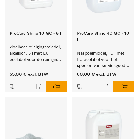
ProCare Shine 10 GC - 5 l
ProCare Shine 40 GC - 10
l
vloeibaar reinigingsmiddel, 
alkalisch, 5 l met EU 
Naspoelmiddel, 10 l met 
ecolabel voor de reiniging 
EU ecolabel voor het 
van alledaags vuil op 
spoelen van serviesgoed, 
serviesgoed, bestek en 
bestek en glazen.
55,00 €
excl. BTW
80,00 €
excl. BTW
glazen.