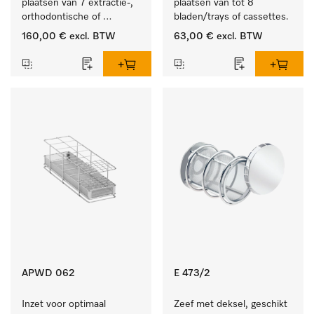
plaatsen van 7 extractie-, 
plaatsen van tot 8 
orthodontische of 
bladen/trays of cassettes.
techniektangen.
160,00 €
excl. BTW
63,00 €
excl. BTW
APWD 062
E 473/2
Inzet voor optimaal 
Zeef met deksel, geschikt 