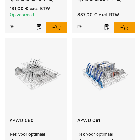
spuitmonddiameter 4, 
spuitmonddiameter 4, 
lengte 185 mm, 10 stuks
lengte 185 mm, 20 stuks
191,00 €
excl. BTW
Op voorraad
387,00 €
excl. BTW
APWD 060
APWD 061
Rek voor optimaal 
Rek voor optimaal 