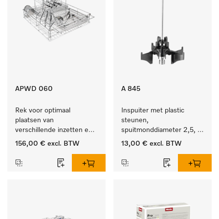
APWD 060
A 845
Rek voor optimaal 
Inspuiter met plastic 
plaatsen van 
steunen, 
verschillende inzetten en 
spuitmonddiameter 2,5, 
zeefschalen.
lengte 125 mm, 1 stuk.
156,00 €
excl. BTW
13,00 €
excl. BTW