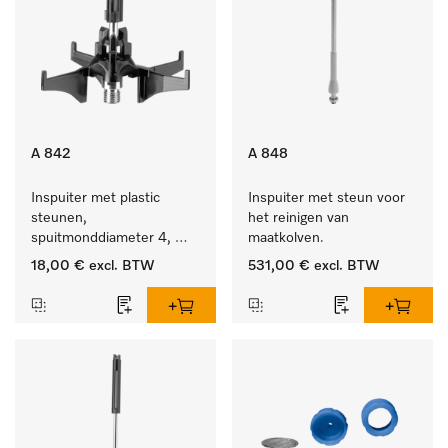
A 842
A 848
Inspuiter met plastic 
Inspuiter met steun voor 
steunen, 
het reinigen van 
spuitmonddiameter 4, 
maatkolven.
lengte 90 mm, 1 stuk
18,00 €
excl. BTW
531,00 €
excl. BTW