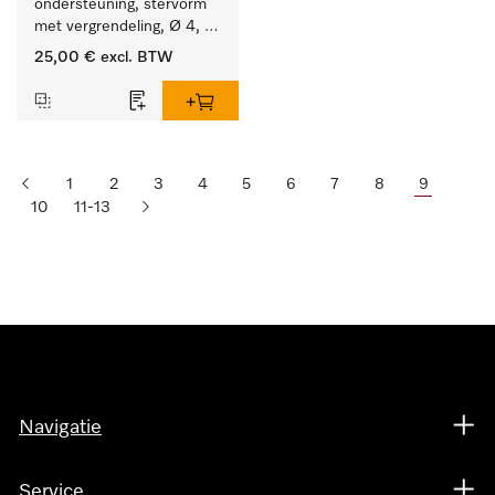
ondersteuning, stervorm 
met vergrendeling, Ø 4, 
lengte 175 mm.
25,00 €
excl. BTW
1
2
3
4
5
6
7
8
9
10
11-13
Navigatie
Service