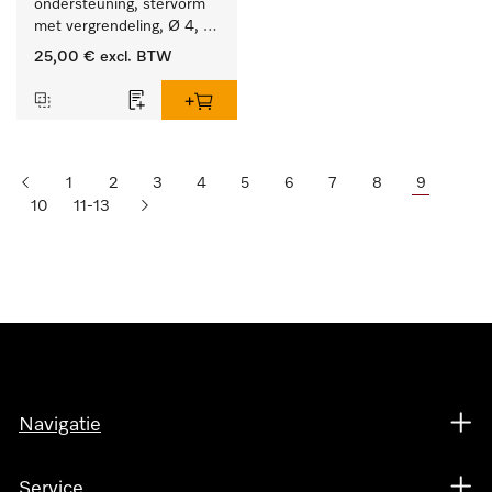
ondersteuning, stervorm 
met vergrendeling, Ø 4, 
lengte 175 mm.
25,00 €
excl. BTW
1
2
3
4
5
6
7
8
9
10
11-13
Navigatie
Service