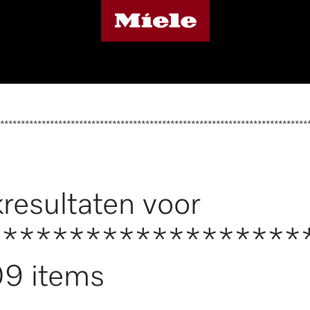
**************************************************************************
resultaten voor
*******************
9 items