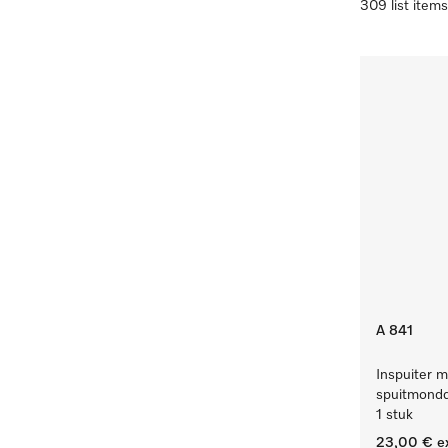
309 list items
A 841
Inspuiter m
spuitmondd
1 stuk
23,00 €
e