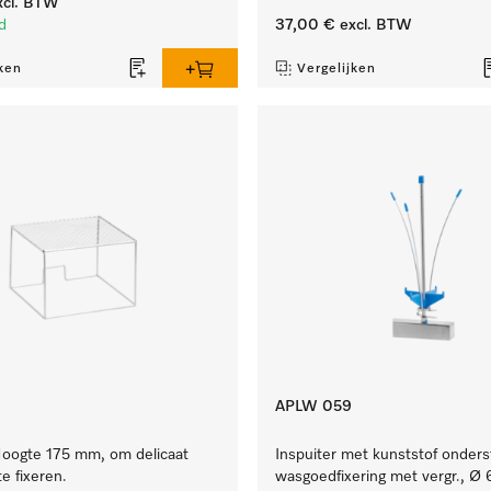
cl. BTW
d
37,00 €
excl. BTW
ken
Vergelijken
APLW 059
oogte 175 mm, om delicaat
Inspuiter met kunststof onder
e fixeren.
wasgoedfixering met vergr., Ø 