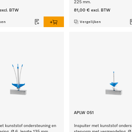
225 mm.
excl. BTW
81,00 €
excl. BTW
ken
Vergelijken
APLW 051
et kunststof ondersteuning en
Inspuiter met kunststof onders
ering, Ø 6, lengte 135 mm.
stervorm met vergrendeling, Ø 