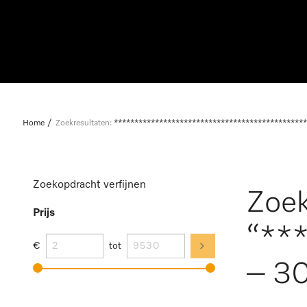
Home
Zoekresultaten:
***********************************************
Zoekopdracht verfijnen
Zoek
Prijs
“**
€
tot
– 30