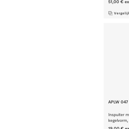
51,00 €
ex
Vergelij
APLW 047
Inspuiter m
kegelvorm,
19,00 €
ex