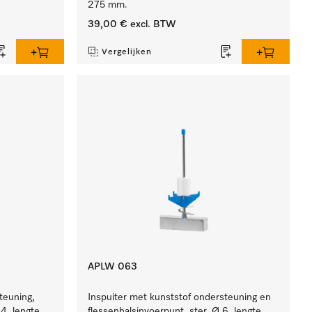
275 mm.
39,00 €
excl. BTW
Vergelijken
APLW 063
teuning,
Inspuiter met kunststof ondersteuning en
4, lengte
flessenhalsinvoerpunt, ster, Ø 6, lengte