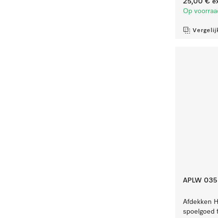
25,00 €
ex
Op voorraa
Vergelij
APLW 035
Afdekken H
spoelgoed t