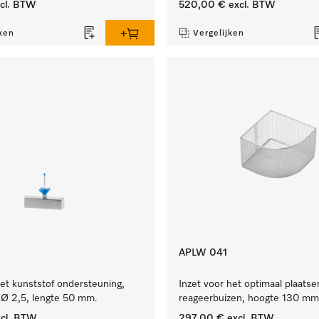
cl. BTW
520,00 €
excl. BTW
ken
Vergelijken
APLW 041
et kunststof ondersteuning,
Inzet voor het optimaal plaatse
 Ø 2,5, lengte 50 mm.
reageerbuizen, hoogte 130 mm
cl. BTW
297,00 €
excl. BTW