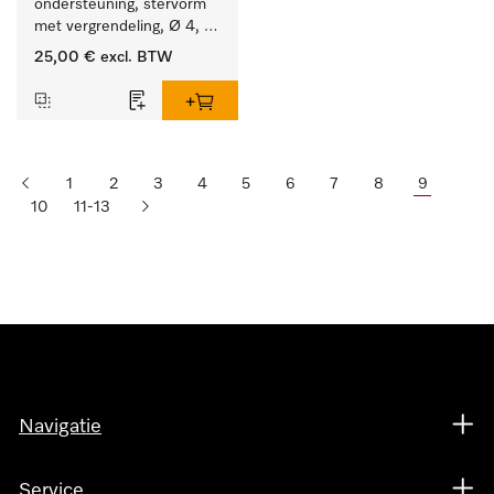
ondersteuning, stervorm 
met vergrendeling, Ø 4, 
lengte 175 mm.
25,00 €
excl. BTW
1
2
3
4
5
6
7
8
9
10
11-13
Navigatie
Service