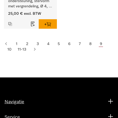
ondersteuning, stervorm 
met vergrendeling, Ø 4, 
lengte 175 mm.
25,00 €
excl. BTW
1
2
3
4
5
6
7
8
9
10
11-13
Navigatie
Service