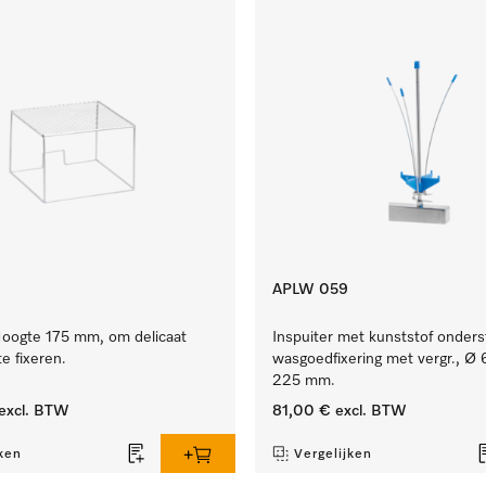
APLW 059
oogte 175 mm, om delicaat
Inspuiter met kunststof onder
e fixeren.
wasgoedfixering met vergr., Ø 
225 mm.
excl. BTW
81,00 €
excl. BTW
ken
Vergelijken