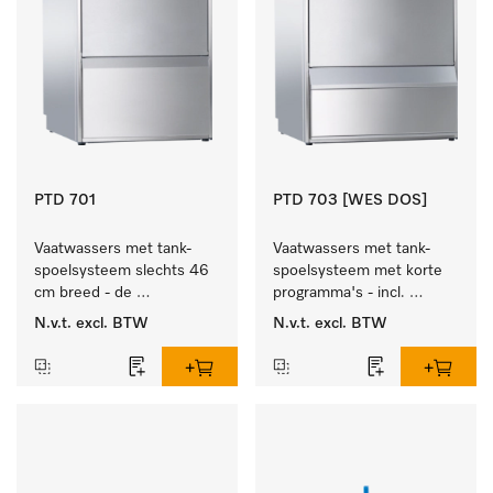
PTD 701
PTD 703 [WES DOS]
Vaatwassers met tank-
Vaatwassers met tank-
spoelsysteem slechts 46 
spoelsysteem met korte 
cm breed - de 
programma's - incl. 
glasspecialist.
geïntegreerde 
N.v.t.
excl. BTW
N.v.t.
excl. BTW
wasmiddelreservoirs en 
ontharder.