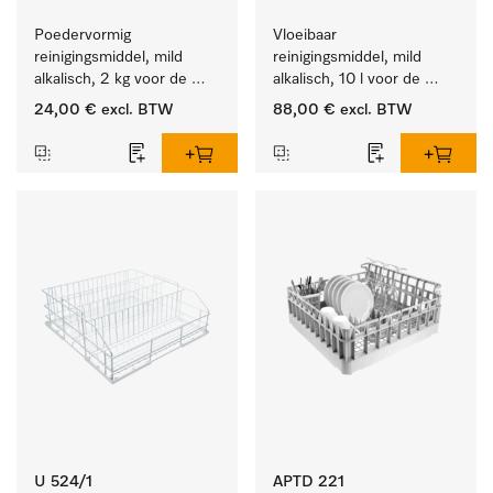
Poedervormig 
Vloeibaar 
reinigingsmiddel, mild 
reinigingsmiddel, mild 
alkalisch, 2 kg voor de 
alkalisch, 10 l voor de 
reiniging van sterk 
reiniging van lichte 
24,00 €
excl. BTW
88,00 €
excl. BTW
vervuild serviesgoed, 
vervuiling op serviesgoed, 
bestek en glazen.
bestek en glazen.
U 524/1
APTD 221