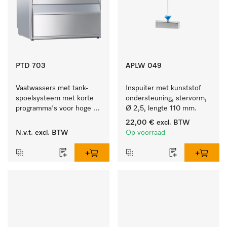
PTD 703
APLW 049
Vaatwassers met tank-
Inspuiter met kunststof 
spoelsysteem met korte 
ondersteuning, stervorm, 
programma's voor hoge 
Ø 2,5, lengte 110 mm.
spoelsnelheden - voor 
22,00 €
excl. BTW
universeel gebruik.
N.v.t.
excl. BTW
Op voorraad