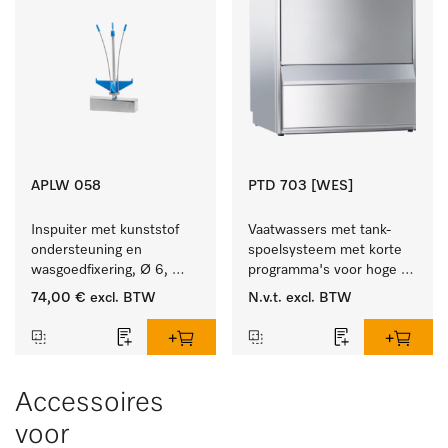
APLW 058
PTD 703 [WES]
Inspuiter met kunststof 
Vaatwassers met tank-
ondersteuning en 
spoelsysteem met korte 
wasgoedfixering, Ø 6, 
programma's voor hoge 
lengte 135 mm.
spoelsnelheden - incl. 
74,00 €
excl. BTW
N.v.t.
excl. BTW
geïntegreerde ontharder.
Accessoires
voor