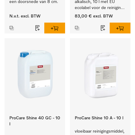
een doorsnede van 8 cm.
alkalisch, 10 l met EU 
ecolabel voor de reiniging 
van alledaags vuil op 
N.v.t.
excl. BTW
83,00 €
excl. BTW
serviesgoed, bestek en 
glazen.
ProCare Shine 40 GC - 10
ProCare Shine 10 A - 10 l
l
vloeibaar reinigingsmiddel, 