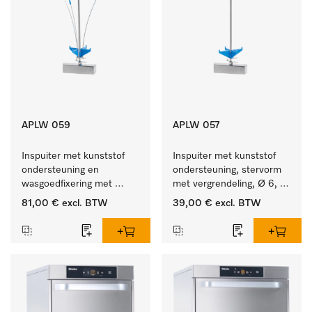
APLW 059
APLW 057
Inspuiter met kunststof 
Inspuiter met kunststof 
ondersteuning en 
ondersteuning, stervorm 
wasgoedfixering met 
met vergrendeling, Ø 6, 
vergr., Ø 6, lengte 
lengte 275 mm.
81,00 €
excl. BTW
39,00 €
excl. BTW
225 mm.