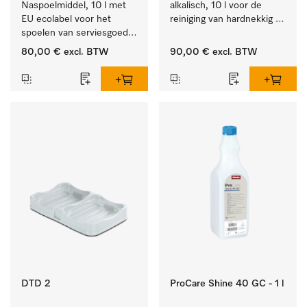
Naspoelmiddel, 10 l met 
alkalisch, 10 l voor de 
EU ecolabel voor het 
reiniging van hardnekkig 
spoelen van serviesgoed, 
vuil op serviesgoed, 
bestek en glazen.
bestek en glazen.
80,00 €
excl. BTW
90,00 €
excl. BTW
DTD 2
ProCare Shine 40 GC - 1 l