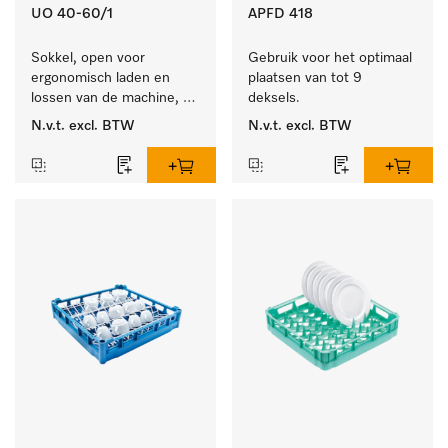
UO 40-60/1
APFD 418
Sokkel, open voor 
Gebruik voor het optimaal 
ergonomisch laden en 
plaatsen van tot 9 
lossen van de machine, 
deksels.
hoogte 400 mm.
N.v.t.
excl. BTW
N.v.t.
excl. BTW