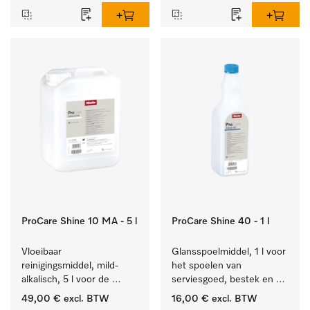
ProCare Shine 10 MA - 5 l
ProCare Shine 40 - 1 l
Vloeibaar 
Glansspoelmiddel, 1 l voor 
reinigingsmiddel, mild-
het spoelen van 
alkalisch, 5 l voor de 
serviesgoed, bestek en 
reiniging van lichte 
ideaal voor glazen.
49,00 €
excl. BTW
16,00 €
excl. BTW
vervuiling op serviesgoed, 