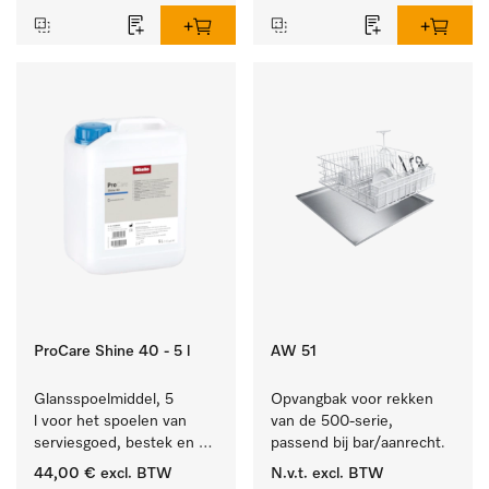
bestek en glazen.
ProCare Shine 40 - 5 l
AW 51
Glansspoelmiddel, 5 
Opvangbak voor rekken 
l voor het spoelen van 
van de 500-serie, 
serviesgoed, bestek en 
passend bij bar/aanrecht.
ideaal voor glazen.
44,00 €
excl. BTW
N.v.t.
excl. BTW