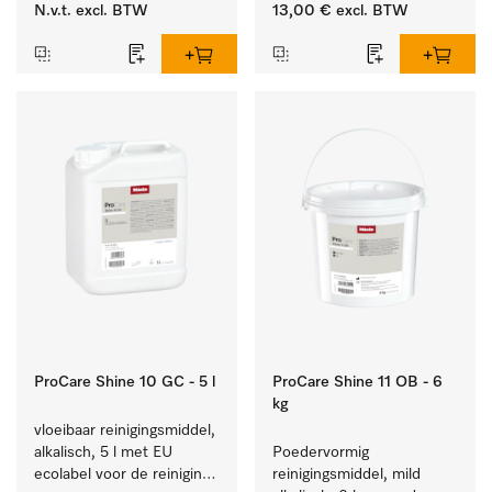
waterontharders.
N.v.t.
excl. BTW
13,00 €
excl. BTW
ProCare Shine 10 GC - 5 l
ProCare Shine 11 OB - 6
kg
vloeibaar reinigingsmiddel, 
alkalisch, 5 l met EU 
Poedervormig 
ecolabel voor de reiniging 
reinigingsmiddel, mild 