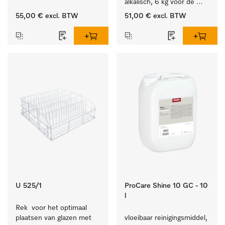
van alledaags vuil op 
alkalisch, 6 kg voor de 
serviesgoed, bestek en 
reiniging van sterk 
55,00 €
excl. BTW
51,00 €
excl. BTW
glazen.
vervuild serviesgoed, 
bestek en glazen.
U 525/1
ProCare Shine 10 GC - 10
l
Rek  voor het optimaal 
plaatsen van glazen met 
vloeibaar reinigingsmiddel, 