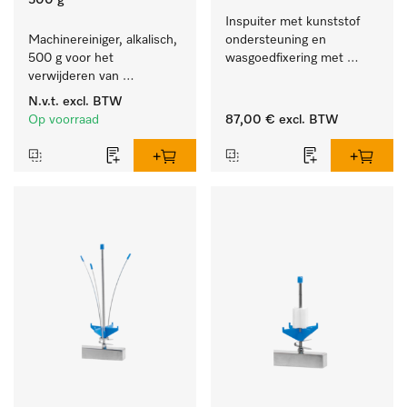
500 g
Inspuiter met kunststof 
Machinereiniger, alkalisch, 
ondersteuning en 
500 g voor het 
wasgoedfixering met 
verwijderen van 
vergr., Ø 6, lengte 
hardnekkige 
275 mm.
N.v.t.
excl. BTW
zetmeelaanslag.
Op voorraad
87,00 €
excl. BTW