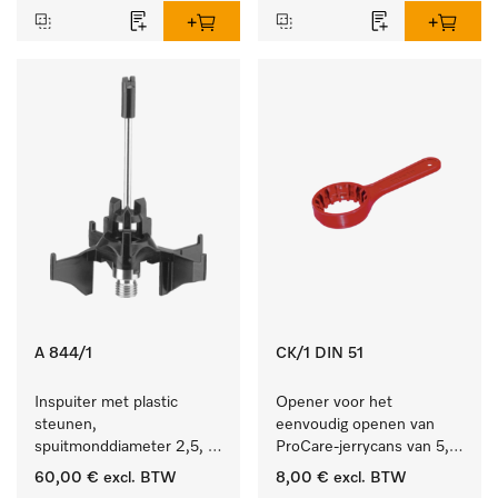
A 844/1
CK/1 DIN 51
Inspuiter met plastic 
Opener voor het 
steunen, 
eenvoudig openen van 
spuitmonddiameter 2,5, 
ProCare-jerrycans van 5, 
lengte 80 mm, 5 stuks.
10 en 20 l.
60,00 €
excl. BTW
8,00 €
excl. BTW