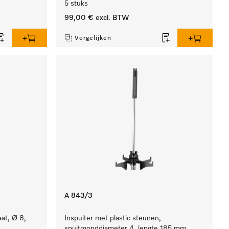
5 stuks
99,00 €
excl. BTW
Vergelijken
A 843/3
aat, Ø 8,
Inspuiter met plastic steunen,
spuitmonddiameter 4, lengte 185 mm,