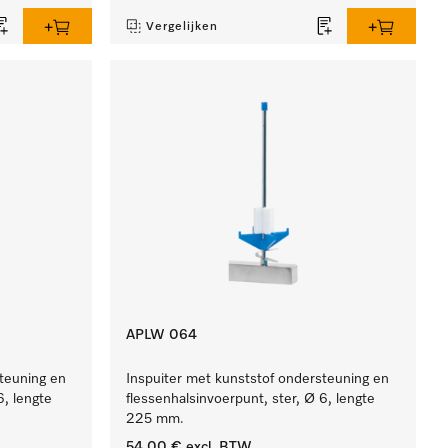
Vergelijken
APLW 064
steuning en
Inspuiter met kunststof ondersteuning en
6, lengte
flessenhalsinvoerpunt, ster, Ø 6, lengte
225 mm.
54,00 €
excl. BTW