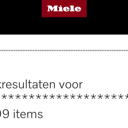
**************************************************************************
resultaten voor
*******************
9 items