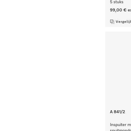
5 stuks
99,00 €
e
Vergelij
A 841/2
Inspuiter m
spuitmondd