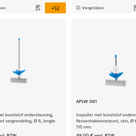
ken
Vergelijken
APLW 061
et kunststof ondersteuning,
Inspuiter met kunststof onder
t vergrendeling, Ø 6, lengte
flessenhalsinvoerpunt, ster, Ø 
115 mm.
xcl. BTW
49,00 €
excl. BTW