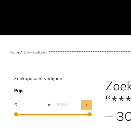
Home
Zoekresultaten:
***********************************************
Zoekopdracht verfijnen
Zoek
Prijs
“**
€
tot
– 30