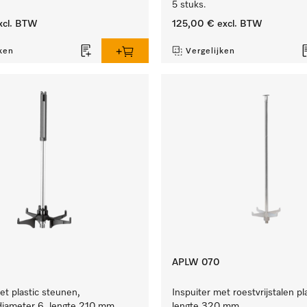
5 stuks.
xcl. BTW
125,00 €
excl. BTW
ken
Vergelijken
APLW 070
et plastic steunen,
Inspuiter met roestvrijstalen pl
iameter 6, lengte 210 mm,
lengte 320 mm.