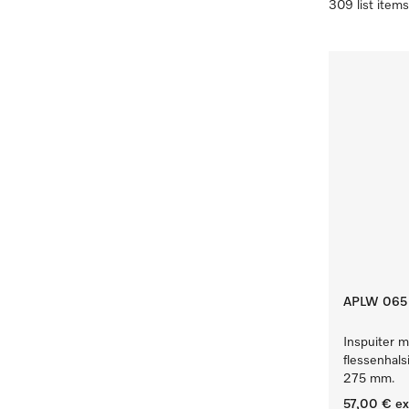
309 list items
APLW 065
Inspuiter m
flessenhals
275 mm.
57,00 €
ex