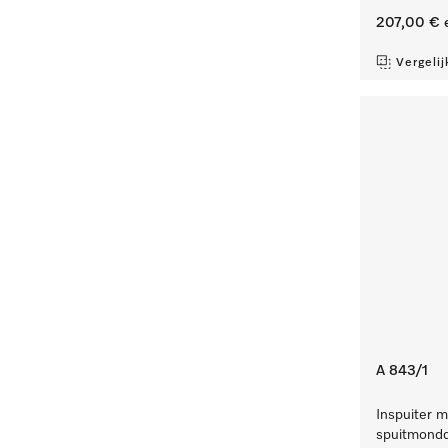
207,00 €
e
Vergelij
A 843/1
Inspuiter m
spuitmondd