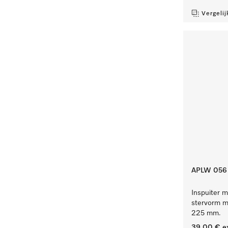
Vergelij
APLW 056
Inspuiter m
stervorm me
225 mm.
39,00 €
e