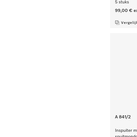
5 stuks
99,00 €
e
Vergelij
A 841/2
Inspuiter m
spuitmondd