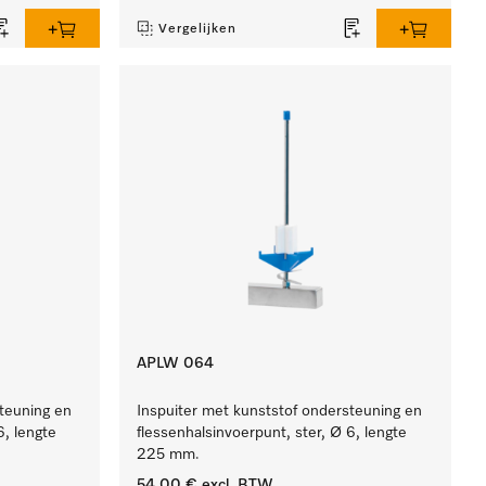
Vergelijken
APLW 064
steuning en
Inspuiter met kunststof ondersteuning en
6, lengte
flessenhalsinvoerpunt, ster, Ø 6, lengte
225 mm.
54,00 €
excl. BTW