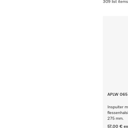
309 list items
APLW 065
Inspuiter m
flessenhals
275 mm.
57,00 €
ex