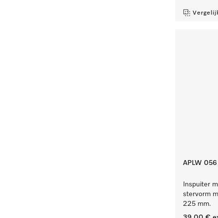
Vergelij
APLW 056
Inspuiter m
stervorm me
225 mm.
39,00 €
e