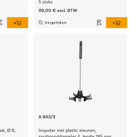
5 stuks
99,00 €
excl. BTW
Vergelijken
A 843/3
aat, Ø 8,
Inspuiter met plastic steunen,
spuitmonddiameter 4, lengte 185 mm,