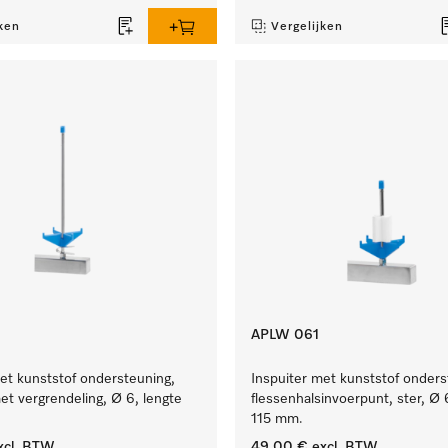
ken
Vergelijken
APLW 061
et kunststof ondersteuning,
Inspuiter met kunststof onder
t vergrendeling, Ø 6, lengte
flessenhalsinvoerpunt, ster, Ø 
115 mm.
xcl. BTW
49,00 €
excl. BTW