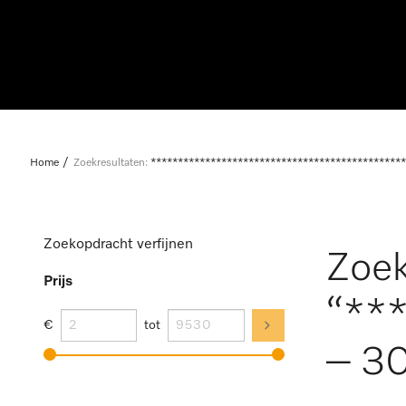
Home
Zoekresultaten:
***********************************************
Zoekopdracht verfijnen
Zoek
Prijs
“**
€
tot
– 30