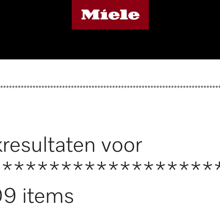
**************************************************************************
resultaten voor
*******************
9 items