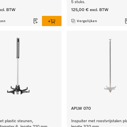
5 stuks.
xcl. BTW
125,00 €
excl. BTW
ken
Vergelijken
APLW 070
et plastic steunen,
Inspuiter met roestvrijstalen pl
iameter 6, lengte 210 mm,
lengte 320 mm.