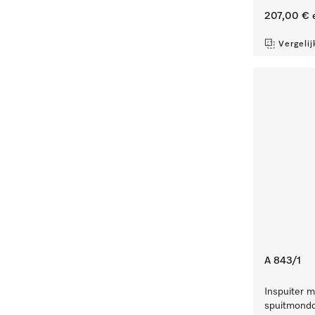
207,00 €
e
Vergelij
A 843/1
Inspuiter m
spuitmondd