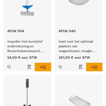
APLW 064
APLW 040
Inspuiter met kunststof 
Inzet voor het optimaal 
ondersteuning en 
plaatsen van 
flessenhalsinvoerpunt, 
reageerbuizen, hoogte 
ster, Ø 6, lengte 225 mm.
100 mm.
54,00 €
excl. BTW
261,00 €
excl. BTW