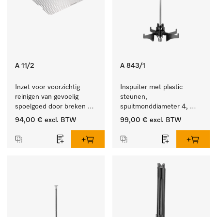
A 11/2
A 843/1
Inzet voor voorzichtig 
Inspuiter met plastic 
reinigen van gevoelig 
steunen, 
spoelgoed door breken 
spuitmonddiameter 4, 
reinigingsstraal.
lengte 185 mm, 5 stuks
94,00 €
excl. BTW
99,00 €
excl. BTW