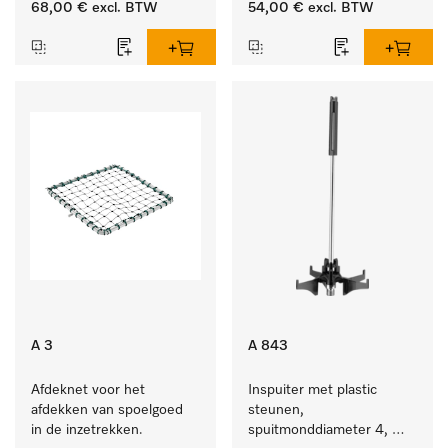
68,00 €
excl. BTW
54,00 €
excl. BTW
A 3
A 843
Afdeknet voor het 
Inspuiter met plastic 
afdekken van spoelgoed 
steunen, 
in de inzetrekken.
spuitmonddiameter 4, 