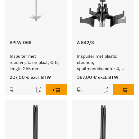
APLW 069
A 842/3
Inspuiter met 
Inspuiter met plastic 
roestvrijstalen plaat, Ø 8, 
steunen, 
lengte 255 mm.
spuitmonddiameter 4, 
lengte 90 mm, 20 stuks
207,00 €
excl. BTW
387,00 €
excl. BTW