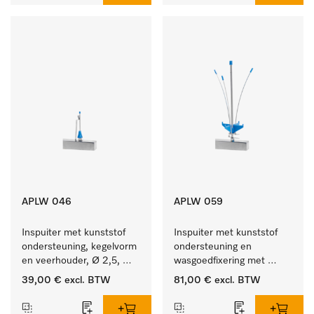
APLW 046
APLW 059
Inspuiter met kunststof 
Inspuiter met kunststof 
ondersteuning, kegelvorm 
ondersteuning en 
en veerhouder, Ø 2,5, 
wasgoedfixering met 
lengte 80 mm.
vergr., Ø 6, lengte 
39,00 €
excl. BTW
81,00 €
excl. BTW
225 mm.