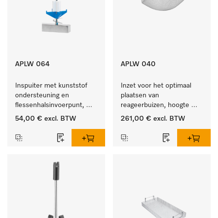
APLW 064
APLW 040
Inspuiter met kunststof 
Inzet voor het optimaal 
ondersteuning en 
plaatsen van 
flessenhalsinvoerpunt, 
reageerbuizen, hoogte 
ster, Ø 6, lengte 225 mm.
100 mm.
54,00 €
excl. BTW
261,00 €
excl. BTW