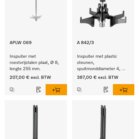
APLW 069
A 842/3
Inspuiter met 
Inspuiter met plastic 
roestvrijstalen plaat, Ø 8, 
steunen, 
lengte 255 mm.
spuitmonddiameter 4, 
lengte 90 mm, 20 stuks
207,00 €
excl. BTW
387,00 €
excl. BTW