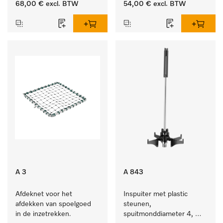
68,00 €
excl. BTW
54,00 €
excl. BTW
A 3
A 843
Afdeknet voor het 
Inspuiter met plastic 
afdekken van spoelgoed 
steunen, 
in de inzetrekken.
spuitmonddiameter 4, 