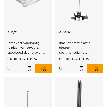
A 11/2
A 843/1
Inzet voor voorzichtig 
Inspuiter met plastic 
reinigen van gevoelig 
steunen, 
spoelgoed door breken 
spuitmonddiameter 4, 
reinigingsstraal.
lengte 185 mm, 5 stuks
94,00 €
excl. BTW
99,00 €
excl. BTW