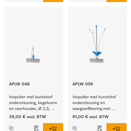
APLW 046
APLW 059
Inspuiter met kunststof 
Inspuiter met kunststof 
ondersteuning, kegelvorm 
ondersteuning en 
en veerhouder, Ø 2,5, 
wasgoedfixering met 
lengte 80 mm.
vergr., Ø 6, lengte 
39,00 €
excl. BTW
81,00 €
excl. BTW
225 mm.