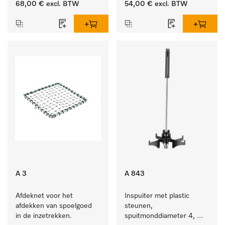
68,00 €
excl. BTW
54,00 €
excl. BTW
A 3
A 843
Afdeknet voor het 
Inspuiter met plastic 
afdekken van spoelgoed 
steunen, 
in de inzetrekken.
spuitmonddiameter 4, 