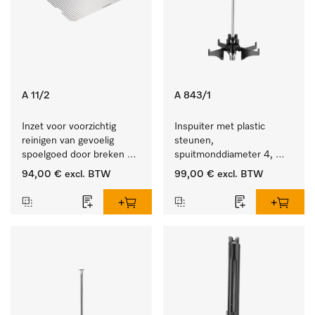
A 11/2
A 843/1
Inzet voor voorzichtig 
Inspuiter met plastic 
reinigen van gevoelig 
steunen, 
spoelgoed door breken 
spuitmonddiameter 4, 
reinigingsstraal.
lengte 185 mm, 5 stuks
94,00 €
excl. BTW
99,00 €
excl. BTW