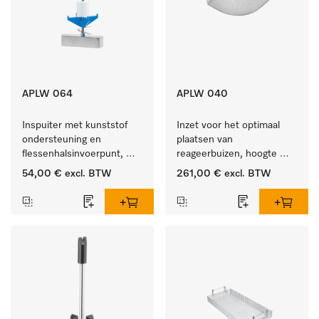
APLW 064
APLW 040
Inspuiter met kunststof 
Inzet voor het optimaal 
ondersteuning en 
plaatsen van 
flessenhalsinvoerpunt, 
reageerbuizen, hoogte 
ster, Ø 6, lengte 225 mm.
100 mm.
54,00 €
excl. BTW
261,00 €
excl. BTW