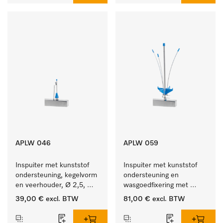
APLW 046
APLW 059
Inspuiter met kunststof 
Inspuiter met kunststof 
ondersteuning, kegelvorm 
ondersteuning en 
en veerhouder, Ø 2,5, 
wasgoedfixering met 
lengte 80 mm.
vergr., Ø 6, lengte 
39,00 €
excl. BTW
81,00 €
excl. BTW
225 mm.