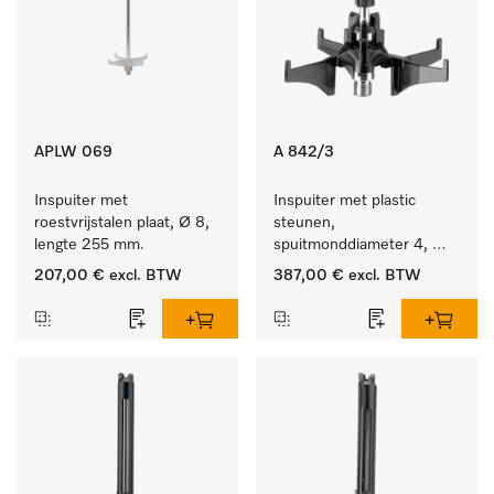
APLW 069
A 842/3
Inspuiter met 
Inspuiter met plastic 
roestvrijstalen plaat, Ø 8, 
steunen, 
lengte 255 mm.
spuitmonddiameter 4, 
lengte 90 mm, 20 stuks
207,00 €
excl. BTW
387,00 €
excl. BTW