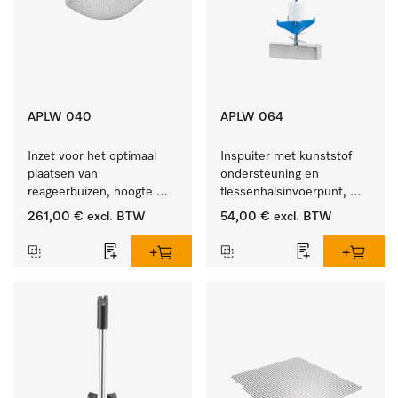
APLW 040
APLW 064
Inzet voor het optimaal 
Inspuiter met kunststof 
plaatsen van 
ondersteuning en 
reageerbuizen, hoogte 
flessenhalsinvoerpunt, 
100 mm.
ster, Ø 6, lengte 225 mm.
261,00 €
excl. BTW
54,00 €
excl. BTW