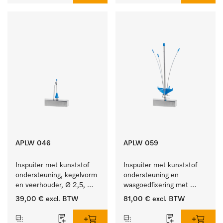
APLW 046
APLW 059
Inspuiter met kunststof 
Inspuiter met kunststof 
ondersteuning, kegelvorm 
ondersteuning en 
en veerhouder, Ø 2,5, 
wasgoedfixering met 
lengte 80 mm.
vergr., Ø 6, lengte 
39,00 €
excl. BTW
81,00 €
excl. BTW
225 mm.