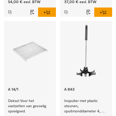
54,00 €
excl. BTW
37,00 €
excl. BTW
A 14/1
A 843
Deksel Voor het 
Inspuiter met plastic 
vastzetten van gevoelig 
steunen, 
spoelgoed.
spuitmonddiameter 4, 