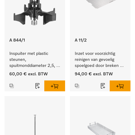
A 844/1
A 11/2
Inspuiter met plastic 
Inzet voor voorzichtig 
steunen, 
reinigen van gevoelig 
spuitmonddiameter 2,5, 
spoelgoed door breken 
lengte 80 mm, 5 stuks.
reinigingsstraal.
60,00 €
excl. BTW
94,00 €
excl. BTW