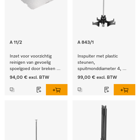
A 11/2
A 843/1
Inzet voor voorzichtig 
Inspuiter met plastic 
reinigen van gevoelig 
steunen, 
spoelgoed door breken 
spuitmonddiameter 4, 
reinigingsstraal.
lengte 185 mm, 5 stuks
94,00 €
excl. BTW
99,00 €
excl. BTW