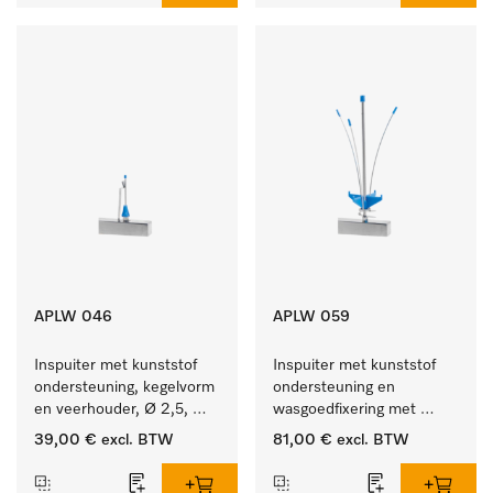
APLW 046
APLW 059
Inspuiter met kunststof 
Inspuiter met kunststof 
ondersteuning, kegelvorm 
ondersteuning en 
en veerhouder, Ø 2,5, 
wasgoedfixering met 
lengte 80 mm.
vergr., Ø 6, lengte 
39,00 €
excl. BTW
81,00 €
excl. BTW
225 mm.