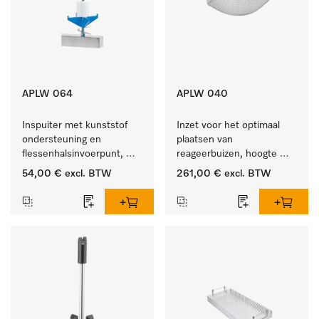
APLW 064
APLW 040
Inspuiter met kunststof 
Inzet voor het optimaal 
ondersteuning en 
plaatsen van 
flessenhalsinvoerpunt, 
reageerbuizen, hoogte 
ster, Ø 6, lengte 225 mm.
100 mm.
54,00 €
excl. BTW
261,00 €
excl. BTW