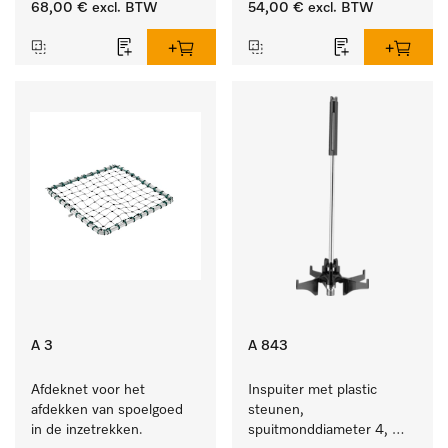
68,00 €
excl. BTW
54,00 €
excl. BTW
A 3
A 843
Afdeknet voor het 
Inspuiter met plastic 
afdekken van spoelgoed 
steunen, 
in de inzetrekken.
spuitmonddiameter 4, 