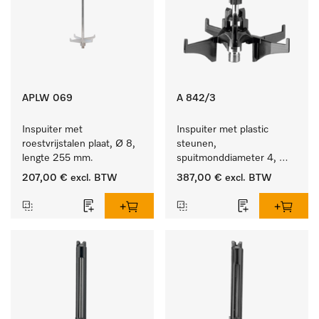
APLW 069
A 842/3
Inspuiter met 
Inspuiter met plastic 
roestvrijstalen plaat, Ø 8, 
steunen, 
lengte 255 mm.
spuitmonddiameter 4, 
lengte 90 mm, 20 stuks
207,00 €
excl. BTW
387,00 €
excl. BTW