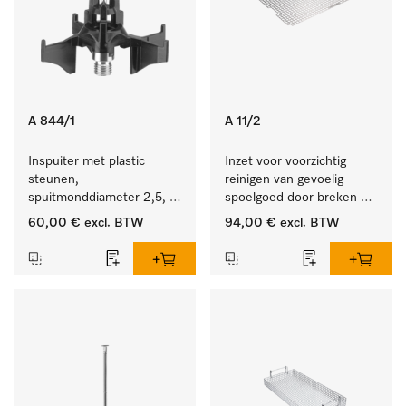
A 844/1
A 11/2
Inspuiter met plastic 
Inzet voor voorzichtig 
steunen, 
reinigen van gevoelig 
spuitmonddiameter 2,5, 
spoelgoed door breken 
lengte 80 mm, 5 stuks.
reinigingsstraal.
60,00 €
excl. BTW
94,00 €
excl. BTW