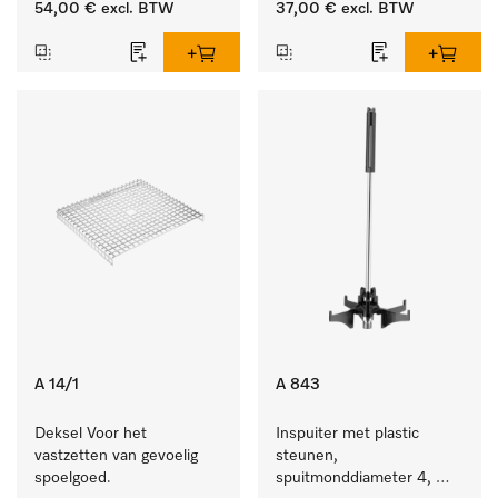
54,00 €
excl. BTW
37,00 €
excl. BTW
A 14/1
A 843
Deksel Voor het 
Inspuiter met plastic 
vastzetten van gevoelig 
steunen, 
spoelgoed.
spuitmonddiameter 4, 