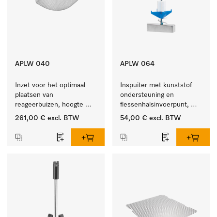
APLW 040
APLW 064
Inzet voor het optimaal 
Inspuiter met kunststof 
plaatsen van 
ondersteuning en 
reageerbuizen, hoogte 
flessenhalsinvoerpunt, 
100 mm.
ster, Ø 6, lengte 225 mm.
261,00 €
excl. BTW
54,00 €
excl. BTW