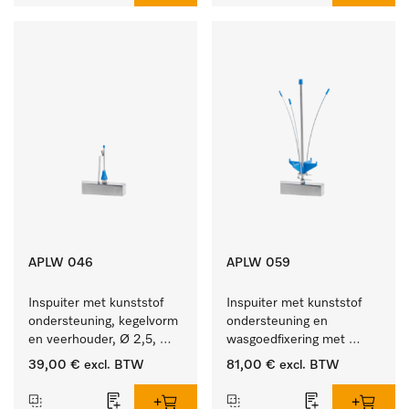
APLW 046
APLW 059
Inspuiter met kunststof 
Inspuiter met kunststof 
ondersteuning, kegelvorm 
ondersteuning en 
en veerhouder, Ø 2,5, 
wasgoedfixering met 
lengte 80 mm.
vergr., Ø 6, lengte 
39,00 €
excl. BTW
81,00 €
excl. BTW
225 mm.