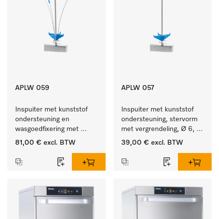
APLW 059
APLW 057
Inspuiter met kunststof 
Inspuiter met kunststof 
ondersteuning en 
ondersteuning, stervorm 
wasgoedfixering met 
met vergrendeling, Ø 6, 
vergr., Ø 6, lengte 
lengte 275 mm.
81,00 €
excl. BTW
39,00 €
excl. BTW
225 mm.