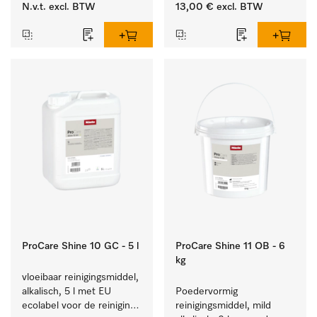
waterontharders.
N.v.t.
excl. BTW
13,00 €
excl. BTW
ProCare Shine 10 GC - 5 l
ProCare Shine 11 OB - 6
kg
vloeibaar reinigingsmiddel, 
alkalisch, 5 l met EU 
Poedervormig 
ecolabel voor de reiniging 
reinigingsmiddel, mild 