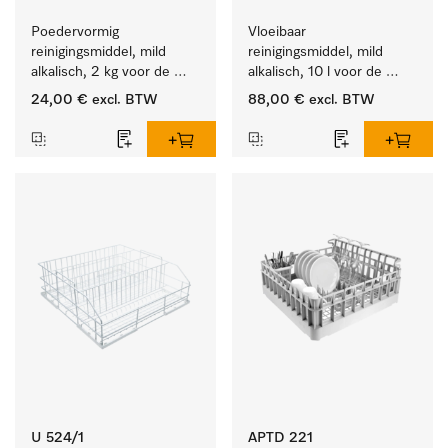
Poedervormig 
Vloeibaar 
reinigingsmiddel, mild 
reinigingsmiddel, mild 
alkalisch, 2 kg voor de 
alkalisch, 10 l voor de 
reiniging van sterk 
reiniging van lichte 
24,00 €
excl. BTW
88,00 €
excl. BTW
vervuild serviesgoed, 
vervuiling op serviesgoed, 
bestek en glazen.
bestek en glazen.
U 524/1
APTD 221