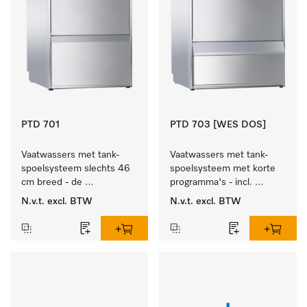
PTD 701
PTD 703 [WES DOS]
Vaatwassers met tank-
Vaatwassers met tank-
spoelsysteem slechts 46 
spoelsysteem met korte 
cm breed - de 
programma's - incl. 
glasspecialist.
geïntegreerde 
N.v.t.
excl. BTW
N.v.t.
excl. BTW
wasmiddelreservoirs en 
ontharder.