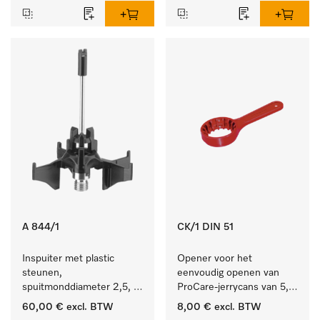
A 844/1
CK/1 DIN 51
Inspuiter met plastic 
Opener voor het 
steunen, 
eenvoudig openen van 
spuitmonddiameter 2,5, 
ProCare-jerrycans van 5, 
lengte 80 mm, 5 stuks.
10 en 20 l.
60,00 €
excl. BTW
8,00 €
excl. BTW