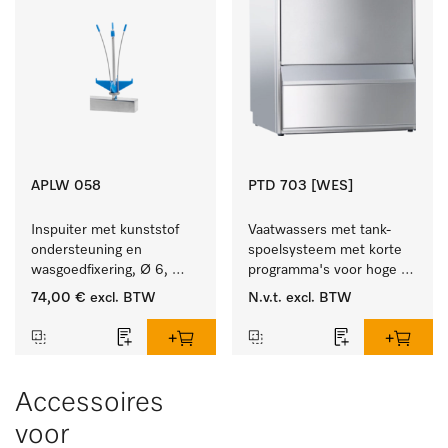
APLW 058
PTD 703 [WES]
Inspuiter met kunststof 
Vaatwassers met tank-
ondersteuning en 
spoelsysteem met korte 
wasgoedfixering, Ø 6, 
programma's voor hoge 
lengte 135 mm.
spoelsnelheden - incl. 
74,00 €
excl. BTW
N.v.t.
excl. BTW
geïntegreerde ontharder.
Accessoires
voor