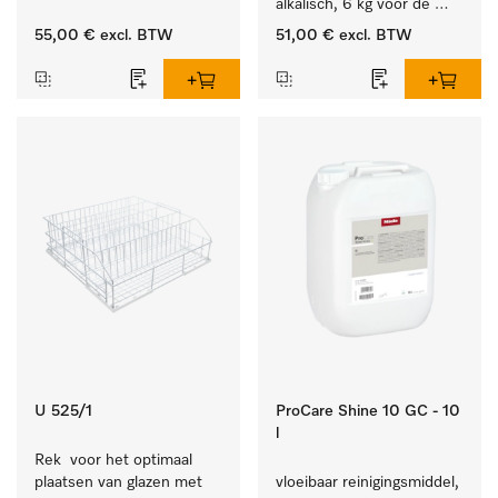
van alledaags vuil op 
alkalisch, 6 kg voor de 
serviesgoed, bestek en 
reiniging van sterk 
55,00 €
excl. BTW
51,00 €
excl. BTW
glazen.
vervuild serviesgoed, 
bestek en glazen.
U 525/1
ProCare Shine 10 GC - 10
l
Rek  voor het optimaal 
plaatsen van glazen met 
vloeibaar reinigingsmiddel, 