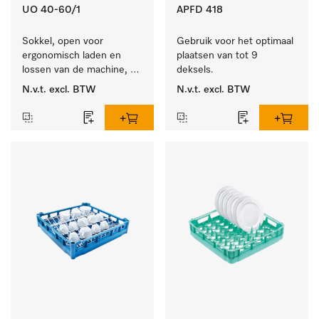
UO 40-60/1
APFD 418
Sokkel, open voor 
Gebruik voor het optimaal 
ergonomisch laden en 
plaatsen van tot 9 
lossen van de machine, 
deksels.
hoogte 400 mm.
N.v.t.
excl. BTW
N.v.t.
excl. BTW