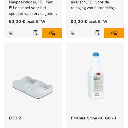
Naspoelmiddel, 10 l met 
alkalisch, 10 l voor de 
EU ecolabel voor het 
reiniging van hardnekkig 
spoelen van serviesgoed, 
vuil op serviesgoed, 
bestek en glazen.
bestek en glazen.
80,00 €
excl. BTW
90,00 €
excl. BTW
DTD 2
ProCare Shine 40 GC - 1 l