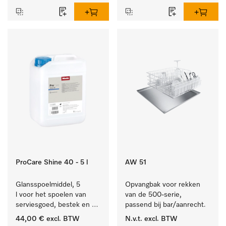
bestek en glazen.
ProCare Shine 40 - 5 l
AW 51
Glansspoelmiddel, 5 
Opvangbak voor rekken 
l voor het spoelen van 
van de 500-serie, 
serviesgoed, bestek en 
passend bij bar/aanrecht.
ideaal voor glazen.
44,00 €
excl. BTW
N.v.t.
excl. BTW