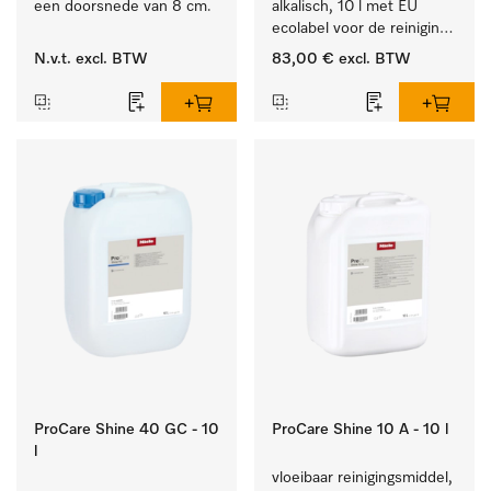
een doorsnede van 8 cm.
alkalisch, 10 l met EU 
ecolabel voor de reiniging 
van alledaags vuil op 
N.v.t.
excl. BTW
83,00 €
excl. BTW
serviesgoed, bestek en 
glazen.
ProCare Shine 40 GC - 10
ProCare Shine 10 A - 10 l
l
vloeibaar reinigingsmiddel, 