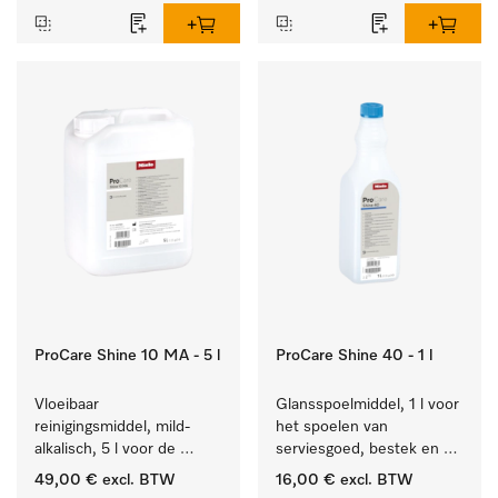
ProCare Shine 10 MA - 5 l
ProCare Shine 40 - 1 l
Vloeibaar 
Glansspoelmiddel, 1 l voor 
reinigingsmiddel, mild-
het spoelen van 
alkalisch, 5 l voor de 
serviesgoed, bestek en 
reiniging van lichte 
ideaal voor glazen.
49,00 €
excl. BTW
16,00 €
excl. BTW
vervuiling op serviesgoed, 