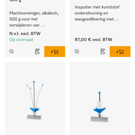
500 g
Inspuiter met kunststof 
Machinereiniger, alkalisch, 
ondersteuning en 
500 g voor het 
wasgoedfixering met 
verwijderen van 
vergr., Ø 6, lengte 
hardnekkige 
275 mm.
N.v.t.
excl. BTW
zetmeelaanslag.
Op voorraad
87,00 €
excl. BTW