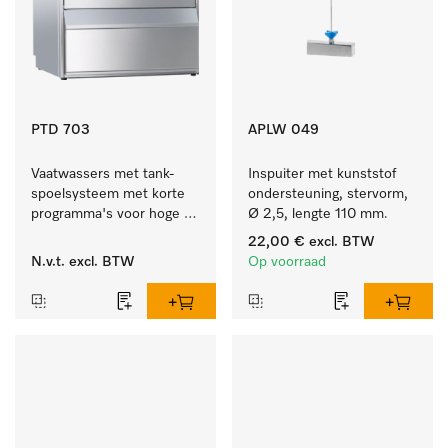
PTD 703
APLW 049
Vaatwassers met tank-
Inspuiter met kunststof 
spoelsysteem met korte 
ondersteuning, stervorm, 
programma's voor hoge 
Ø 2,5, lengte 110 mm.
spoelsnelheden - voor 
22,00 €
excl. BTW
universeel gebruik.
N.v.t.
excl. BTW
Op voorraad