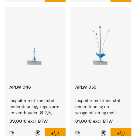
APLW 046
APLW 059
Inspuiter met kunststof 
Inspuiter met kunststof 
ondersteuning, kegelvorm 
ondersteuning en 
en veerhouder, Ø 2,5, 
wasgoedfixering met 
lengte 80 mm.
vergr., Ø 6, lengte 
39,00 €
excl. BTW
81,00 €
excl. BTW
225 mm.