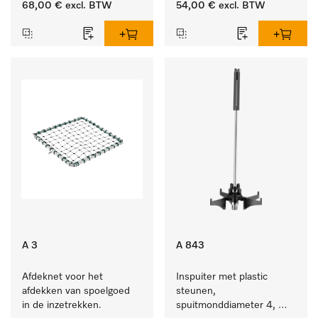
68,00 €
excl. BTW
54,00 €
excl. BTW
A 3
A 843
Afdeknet voor het 
Inspuiter met plastic 
afdekken van spoelgoed 
steunen, 
in de inzetrekken.
spuitmonddiameter 4, 