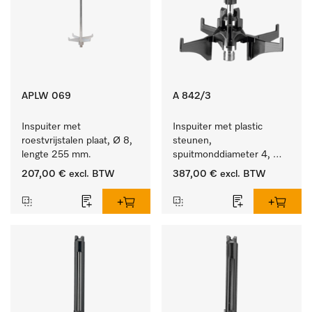
APLW 069
A 842/3
Inspuiter met 
Inspuiter met plastic 
roestvrijstalen plaat, Ø 8, 
steunen, 
lengte 255 mm.
spuitmonddiameter 4, 
lengte 90 mm, 20 stuks
207,00 €
excl. BTW
387,00 €
excl. BTW