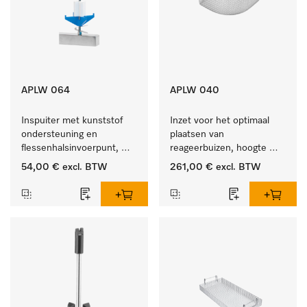
APLW 064
APLW 040
Inspuiter met kunststof 
Inzet voor het optimaal 
ondersteuning en 
plaatsen van 
flessenhalsinvoerpunt, 
reageerbuizen, hoogte 
ster, Ø 6, lengte 225 mm.
100 mm.
54,00 €
excl. BTW
261,00 €
excl. BTW