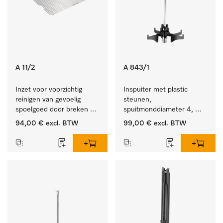
A 11/2
A 843/1
Inzet voor voorzichtig 
Inspuiter met plastic 
reinigen van gevoelig 
steunen, 
spoelgoed door breken 
spuitmonddiameter 4, 
reinigingsstraal.
lengte 185 mm, 5 stuks
94,00 €
excl. BTW
99,00 €
excl. BTW