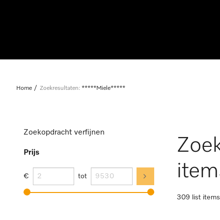
Home
Zoekresultaten:
*****Miele*****
Zoekopdracht verfijnen
Zoek
Prijs
item
€
tot
309 list items