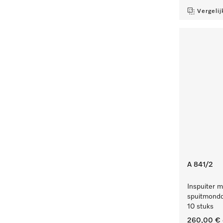
Vergelij
A 841/2
Inspuiter m
spuitmondd
10 stuks
260,00 €