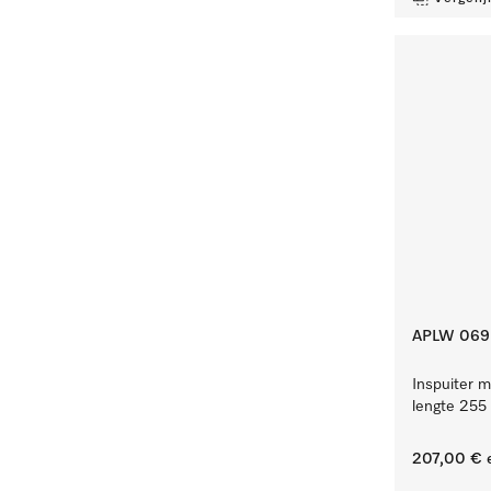
APLW 069
Inspuiter m
lengte 255
207,00 €
e