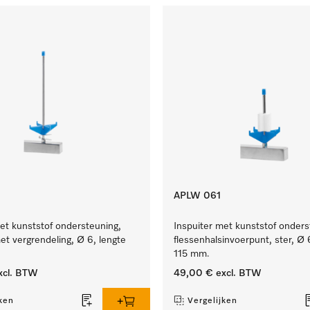
APLW 061
et kunststof ondersteuning,
Inspuiter met kunststof onder
t vergrendeling, Ø 6, lengte
flessenhalsinvoerpunt, ster, Ø 
115 mm.
xcl. BTW
49,00 €
excl. BTW
ken
Vergelijken