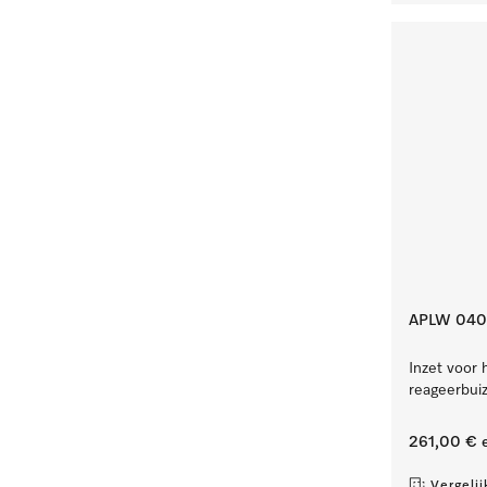
APLW 040
Inzet voor 
reageerbui
261,00 €
e
Vergelij