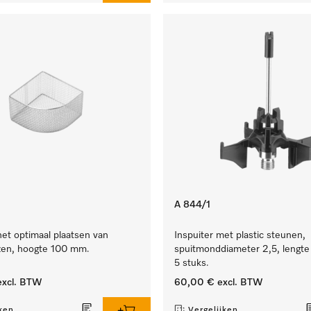
A 844/1
het optimaal plaatsen van
Inspuiter met plastic steunen,
zen, hoogte 100 mm.
spuitmonddiameter 2,5, lengt
5 stuks.
xcl. BTW
60,00 €
excl. BTW
ken
Vergelijken